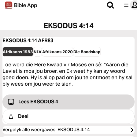
EKSODUS 4:14
EKSODUS 4:14
AFR83
Afrikaans 1983
NLV
Afrikaans 2020
Die Boodskap
Toe word die Here kwaad vir Moses en sê: “Aäron die
Leviet is mos jou broer, en Ek weet hy kan sy woord
goed doen. Hy is al op pad om jou te ontmoet en hy sal
bly wees om jou weer te sien.
Lees EKSODUS 4
Deel
Vergelyk alle weergawes
:
EKSODUS 4:14