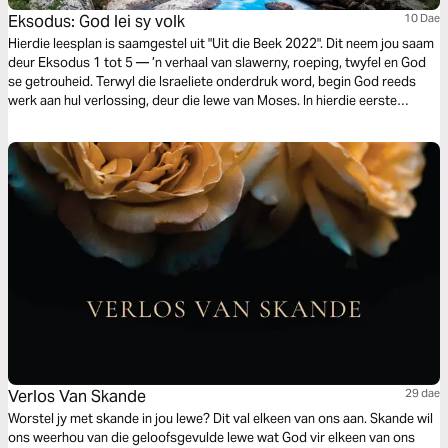
Eksodus: God lei sy volk
10 Dae
Hierdie leesplan is saamgestel uit "Uit die Beek 2022". Dit neem jou saam
deur Eksodus 1 tot 5 — ’n verhaal van slawerny, roeping, twyfel en God
se getrouheid. Terwyl die Israeliete onderdruk word, begin God reeds
werk aan hul verlossing, deur die lewe van Moses. In hierdie eerste
hoofstukke van Eksodus ontdek ons dat God mense sien, hul nood hoor
en hulle nooit alleen laat nie. Hierdie leesplan nooi jou om weer God se
stem, leiding en teenwoordigheid in jou eie lewe raak te sien.
Verlos Van Skande
29 dae
Worstel jy met skande in jou lewe? Dit val elkeen van ons aan. Skande wil
ons weerhou van die geloofsgevulde lewe wat God vir elkeen van ons