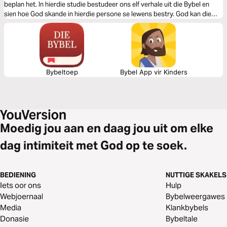
beplan het. In hierdie studie bestudeer ons elf verhale uit die Bybel en
sien hoe God skande in hierdie persone se lewens bestry. God kan die
krag van skande in jou lewe verbreek. In hierdie studie sal ons jou wys
hoe.
Bybeltoep
Bybel App vir Kinders
Moedig jou aan en daag jou uit om elke
dag intimiteit met God op te soek.
BEDIENING
NUTTIGE SKAKELS
Iets oor ons
Hulp
Webjoernaal
Bybelweergawes
Media
Klankbybels
Donasie
Bybeltale