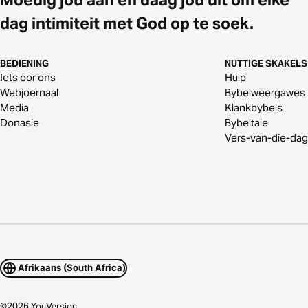
dag intimiteit met God op te soek.
BEDIENING
NUTTIGE SKAKELS
Iets oor ons
Hulp
Webjoernaal
Bybelweergawes
Media
Klankbybels
Donasie
Bybeltale
Vers-van-die-dag
Afrikaans (South Africa)
©
2026
YouVersion