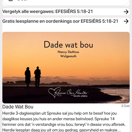
Vergelyk alle weergawes
:
EFESIËRS 5:18-21
Gratis leesplanne en oordenkings oor EFESIËRS 5:18-21
Dade Wat Bou
3 Dae
Hierdie 3-dagleesplan uit Spreuke sal jou help om te besef hoe jou
daaglikse keuses jou huis en ander mense beïnvloed. Spreuke 14
herinner ons dat ’n verstandige vrou bou, terwyl ’n dwase vrou afbreek.
Hierdie leesplan daag jou uit om jou gedrag, gasvryheid en reaksie