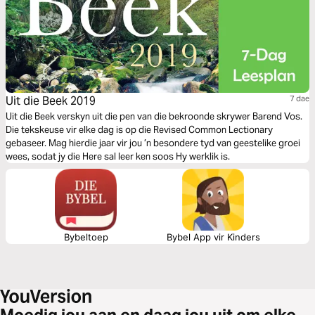
Uit die Beek 2019
7 dae
Uit die Beek verskyn uit die pen van die bekroonde skrywer Barend Vos.
Die tekskeuse vir elke dag is op die Revised Common Lectionary
gebaseer. Mag hierdie jaar vir jou ’n besondere tyd van geestelike groei
wees, sodat jy die Here sal leer ken soos Hy werklik is.
Bybeltoep
Bybel App vir Kinders
Moedig jou aan en daag jou uit om elke