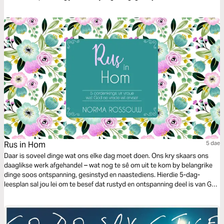
teenoor mense in nood te ondersoek. Jy word ook aangemoedig om
doelgerig te leef en elke geleentheid as ’n belegging vir die toekoms te
sien. Laastens wys Spreuke 31 dat ware diens en ywer nie onderdrukking
is nie, maar wysheid.
Rus in Hom
5 dae
Daar is soveel dinge wat ons elke dag moet doen. Ons kry skaars ons
daaglikse werk afgehandel – wat nog te sê om uit te kom by belangrike
dinge soos ontspanning, gesinstyd en naastediens. Hierdie 5-dag-
leesplan sal jou lei om te besef dat rustyd en ontspanning deel is van God
se plan vir jou lewe. Dit is trouens noodsaaklik dat jy moet rus, en veral
by God rus moet vind. Hy wil graag jou swaar las van jou skouers afneem
en vervang met sy vrede. Hierdie oordenkings is geneem uit DIE
SAKPAS-BYBEL MET OORDENKINGS VIR VROUE deur Norma Rossouw ©