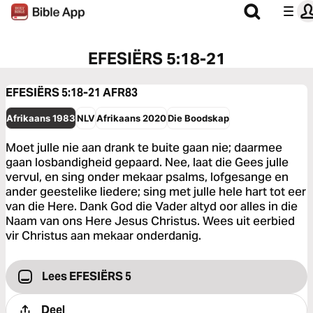
EFESIËRS 5:18-21
EFESIËRS 5:18-21
AFR83
Afrikaans 1983
NLV
Afrikaans 2020
Die Boodskap
Moet julle nie aan drank te buite gaan nie; daarmee
gaan losbandigheid gepaard. Nee, laat die Gees julle
vervul, en sing onder mekaar psalms, lofgesange en
ander geestelike liedere; sing met julle hele hart tot eer
van die Here. Dank God die Vader altyd oor alles in die
Naam van ons Here Jesus Christus. Wees uit eerbied
vir Christus aan mekaar onderdanig.
Lees EFESIËRS 5
Deel