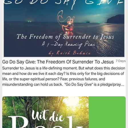
Christelike Uitgewersmaatskappy.
Go Do Say Give: The Freedom Of Surrender To Jesus
7 Days
Surrender to Jesus is a life-defining moment. But what does this decision
mean and how do we live it each day? Is this only for the big decisions of
life, or the super-spiritual person? Fear, previous failures, and
misunderstanding can hold us back. "Go Do Say Give" is a pledge/prayer
that unpacks how to take the next steps in your spiritual journey.
Experience the freedom that comes with following Jesus.