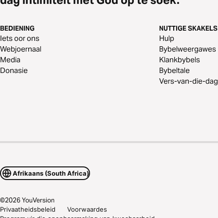
dag intimiteit met God op te soek.
BEDIENING
NUTTIGE SKAKELS
Iets oor ons
Hulp
Webjoernaal
Bybelweergawes
Media
Klankbybels
Donasie
Bybeltale
Vers-van-die-dag
Afrikaans (South Africa)
©
2026
YouVersion
Privaatheidsbeleid
Voorwaardes