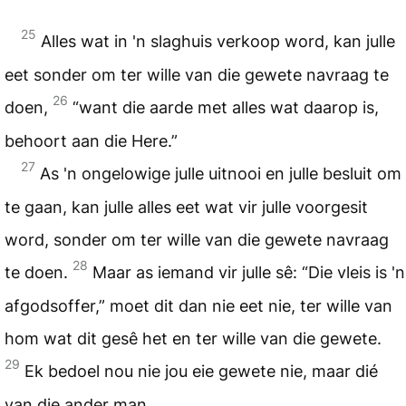
25
Alles wat in 'n slaghuis verkoop word, kan julle
eet sonder om ter wille van die gewete navraag te
26
doen,
“want die aarde met alles wat daarop is,
behoort aan die Here.”
27
As 'n ongelowige julle uitnooi en julle besluit om
te gaan, kan julle alles eet wat vir julle voorgesit
word, sonder om ter wille van die gewete navraag
28
te doen.
Maar as iemand vir julle sê: “Die vleis is 'n
afgodsoffer,” moet dit dan nie eet nie, ter wille van
hom wat dit gesê het en ter wille van die gewete.
29
Ek bedoel nou nie jou eie gewete nie, maar dié
van die ander man.