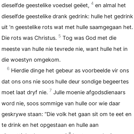
4
dieselfde geestelike voedsel geëet,
en almal het
dieselfde geestelike drank gedrink: hulle het gedrink
uit 'n geestelike rots wat met hulle saamgegaan het.
5
Die rots was Christus.
Tog was God met die
meeste van hulle nie tevrede nie, want hulle het in
die woestyn omgekom.
6
Hierdie dinge het gebeur as voorbeelde vir ons
dat ons ons nie soos hulle deur sondige begeertes
7
moet laat dryf nie.
Julle moenie afgodsdienaars
word nie, soos sommige van hulle oor wie daar
geskrywe staan: “Die volk het gaan sit om te eet en
te drink en het opgestaan en hulle aan
8