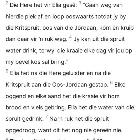
2
3
Die Here het vir Elia gesê:
“Gaan weg van
hierdie plek af en loop ooswaarts totdat jy by
die Kritspruit, oos van die Jordaan, kom en kruip
4
dan daar vir ’n ruk weg.
Jy kan uit die spruit
water drink, terwyl die kraaie elke dag vir jou op
my bevel kos sal bring.”
5
Elia het na die Here geluister en na die
6
Kritspruit aan die Oos-Jordaan gestap.
Elke
oggend en elke aand het die kraaie vir hom
brood en vleis gebring. Elia het die water van die
7
spruit gedrink.
Na ’n ruk het die spruit
opgedroog, want dit het nog nie gereën nie.
8
9