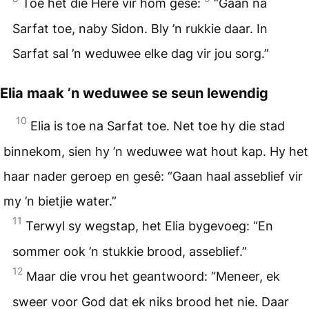
Toe het die Here vir hom gesê:
“Gaan na
Sarfat toe, naby Sidon. Bly ’n rukkie daar. In
Sarfat sal ’n weduwee elke dag vir jou sorg.”
Elia maak ’n weduwee se seun lewendig
10
Elia is toe na Sarfat toe. Net toe hy die stad
binnekom, sien hy ’n weduwee wat hout kap. Hy het
haar nader geroep en gesê: “Gaan haal asseblief vir
my ’n bietjie water.”
11
Terwyl sy wegstap, het Elia bygevoeg: “En
sommer ook ’n stukkie brood, asseblief.”
12
Maar die vrou het geantwoord: “Meneer, ek
sweer voor God dat ek niks brood het nie. Daar