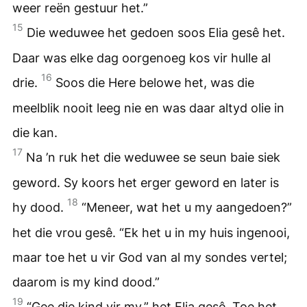
weer reën gestuur het.”
15
Die weduwee het gedoen soos Elia gesê het.
Daar was elke dag oorgenoeg kos vir hulle al
16
drie.
Soos die Here belowe het, was die
meelblik nooit leeg nie en was daar altyd olie in
die kan.
17
Na ’n ruk het die weduwee se seun baie siek
geword. Sy koors het erger geword en later is
18
hy dood.
“Meneer, wat het u my aangedoen?”
het die vrou gesê. “Ek het u in my huis ingenooi,
maar toe het u vir God van al my sondes vertel;
daarom is my kind dood.”
19
“Gee die kind vir my,” het Elia gesê. Toe het