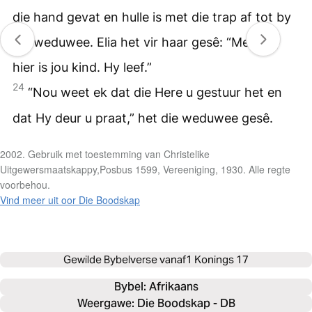
die hand gevat en hulle is met die trap af tot by
die weduwee. Elia het vir haar gesê: “Mevrou,
hier is jou kind. Hy leef.”
24
“Nou weet ek dat die Here u gestuur het en
dat Hy deur u praat,” het die weduwee gesê.
2002. Gebruik met toestemming van Christelike
Uitgewersmaatskappy,Posbus 1599, Vereeniging, 1930. Alle regte
voorbehou.
Vind meer uit oor Die Boodskap
Gewilde Bybelverse vanaf
1 Konings 17
Bybel: 
Afrikaans
Weergawe: Die Boodskap - DB