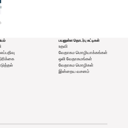
ேதாகமம்
பந்தயத்தில் ஓடுதல்: சுறுசுறுப்பான
முடிவில்லா அழகைப் 
வாழ்க்கை முறைக்கு ஊக்கமளிக்கும்
கொள்ள தயார் காலம்
5 நாட்கள்
யம்
பயனுள்ள தொடர்பு சுட்டிகள்
ி
உதவி
ப்பதிவு
வேதாகம மொழியாக்கங்கள்
திரிக்கை
ஒலி வேதாகமங்கள்
ுத்தல்
வேதாகம மொழிகள்
இன்றைய வசனம்