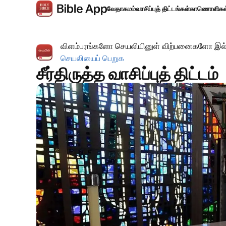
வேதாகமம்
வாசிப்புத் திட்டங்கள்
காணொளிகள
விளம்பரங்களோ செயலியினுள் விற்பனைகளோ இல்ல
செயலியைப் பெறுக
சீர்திருத்த வாசிப்புத் திட்டம்