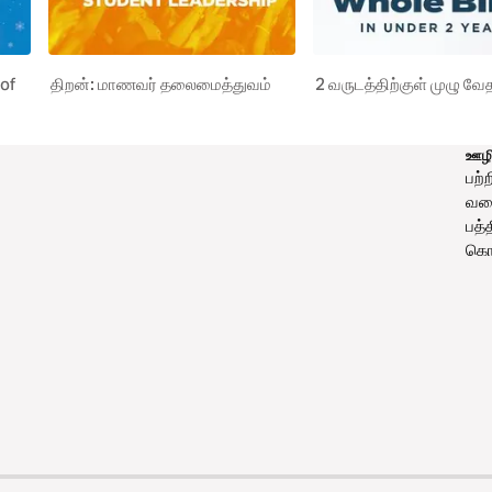
 of
திறன்: மாணவர் தலைமைத்துவம்
2 வருடத்திற்குள் முழு வ
ஊழி
பற்ற
வலை
பத்
கொட