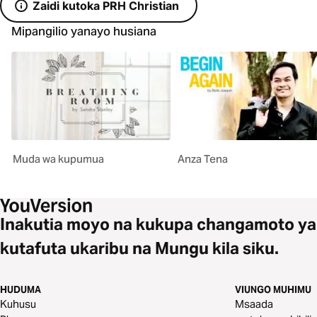
Zaidi kutoka PRH Christian
Mipangilio yanayo husiana
Muda wa kupumua
Anza Tena
Inakutia moyo na kukupa changamoto ya
kutafuta ukaribu na Mungu kila siku.
HUDUMA
VIUNGO MUHIMU
Kuhusu
Msaada