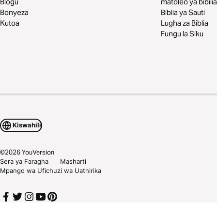
Blogu
matoleo ya bibilia
Bonyeza
Biblia ya Sauti
Kutoa
Lugha za Biblia
Fungu la Siku
Kiswahili
©
2026
YouVersion
Sera ya Faragha
Masharti
Mpango wa Ufichuzi wa Uathirika