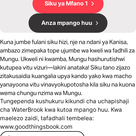
Siku ya Mfano 1
Anza mpango huu
Kuna jumbe fulani siku hizi, nje na ndani ya Kanisa,
ambazo zimepaka tope ujumbe wa kweli wa fadhili za
Mungu. Ukweli ni kwamba, Mungu hashurutishwi
kutupea vitu vizuri—lakini anataka! Siku tano zijazo
zitakusaidia kuangalia upya kando yako kwa macho
yanayoona vitu vinavyokupotosha kila siku na kuona
wema chungu nzima wa Mungu.
Tungependa kushukuru kikundi cha uchapishaji
cha WaterBrook kwa kutoa mpango huu. Kwa
maelezo zaidi, tafadhali tembelea:
www.goodthingsbook.com