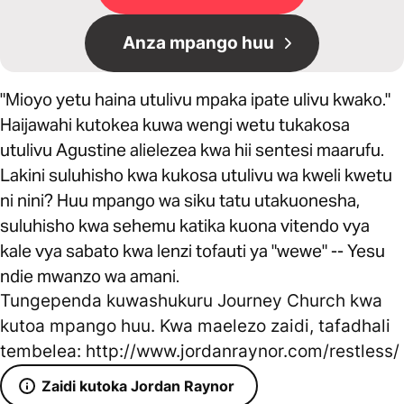
Anza mpango huu
"Mioyo yetu haina utulivu mpaka ipate ulivu kwako."
Haijawahi kutokea kuwa wengi wetu tukakosa
utulivu Agustine alielezea kwa hii sentesi maarufu.
Lakini suluhisho kwa kukosa utulivu wa kweli kwetu
ni nini? Huu mpango wa siku tatu utakuonesha,
suluhisho kwa sehemu katika kuona vitendo vya
kale vya sabato kwa lenzi tofauti ya "wewe" -- Yesu
ndie mwanzo wa amani.
Tungependa kuwashukuru Journey Church kwa
kutoa mpango huu. Kwa maelezo zaidi, tafadhali
tembelea: http://www.jordanraynor.com/restless/
Zaidi kutoka Jordan Raynor