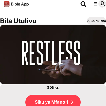
Bila Utulivu
Shirikisha
3 Siku
Siku ya Mfano 1