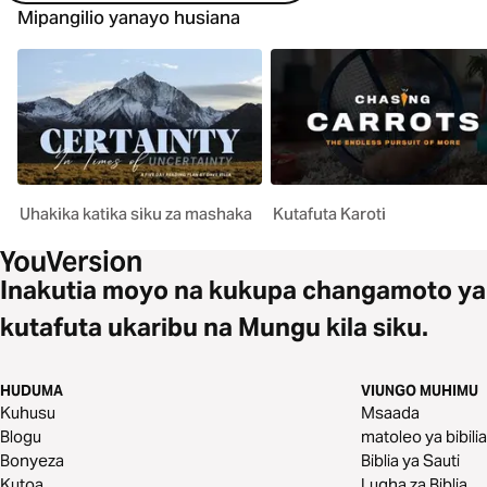
Mipangilio yanayo husiana
Uhakika katika siku za mashaka
Kutafuta Karoti
Inakutia moyo na kukupa changamoto ya
kutafuta ukaribu na Mungu kila siku.
HUDUMA
VIUNGO MUHIMU
Kuhusu
Msaada
Blogu
matoleo ya bibilia
Bonyeza
Biblia ya Sauti
Kutoa
Lugha za Biblia