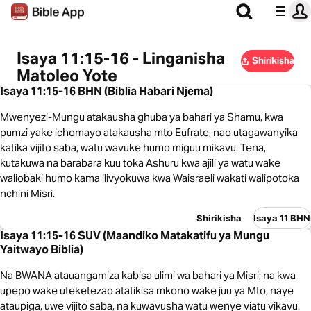
Isaya 11:15-16 - Linganisha
Shirikisha
Matoleo Yote
Isaya 11:15-16 BHN (Biblia Habari Njema)
Mwenyezi-Mungu atakausha ghuba ya bahari ya Shamu, kwa
pumzi yake ichomayo atakausha mto Eufrate, nao utagawanyika
katika vijito saba, watu wavuke humo miguu mikavu. Tena,
kutakuwa na barabara kuu toka Ashuru kwa ajili ya watu wake
waliobaki humo kama ilivyokuwa kwa Waisraeli wakati walipotoka
nchini Misri.
Shirikisha
Isaya 11 BHN
Isaya 11:15-16 SUV (Maandiko Matakatifu ya Mungu
Yaitwayo Biblia)
Na BWANA atauangamiza kabisa ulimi wa bahari ya Misri; na kwa
upepo wake uteketezao atatikisa mkono wake juu ya Mto, naye
ataupiga, uwe vijito saba, na kuwavusha watu wenye viatu vikavu.