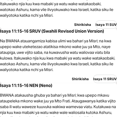
Itakuwako njia kuu kwa mabaki ya watu wake watakaobaki,
watokao Ashuru, kama vile ilivyokuwako kwa Israeli, katika siku ile
waliyotoka katika nchi ya Misri.
Shirikisha
Isaya 11 SUV
Isaya 11:15-16 SRUV (Swahili Revised Union Version)
Na BWANA atauangamiza kabisa ulimi wa bahari ya Misri; na kwa
upepo wake uteketezao atatikisa mkono wake juu ya Mto, naye
ataupiga, uwe vijito saba, na kuwavusha watu waliovaa viatu bila
kulowa. Itakuwako njia kuu kwa mabaki ya watu wake watakaobaki,
watokao Ashuru, kama vile ilivyokuwako kwa Israeli, katika siku ile
waliyotoka katika nchi ya Misri.
Shirikisha
Isaya 11 SRUV
Isaya 11:15-16 NEN (Neno)
BWANA atakausha ghuba ya bahari ya Misri; kwa upepo mkavu
ataupeleka mkono wake juu ya Mto Frati. Ataugawanya katika vijito
saba ili watu waweze kuuvuka wakiwa wamevaa viatu. Kutakuwa na
njia kuu kwa mabaki ya watu wake wale waliosalia kutoka Ashuru,