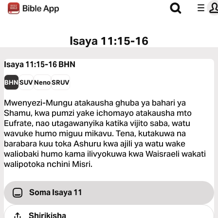
Isaya 11:15-16
Isaya 11:15-16
BHN
BHN
SUV
Neno
SRUV
Mwenyezi-Mungu atakausha ghuba ya bahari ya
Shamu, kwa pumzi yake ichomayo atakausha mto
Eufrate, nao utagawanyika katika vijito saba, watu
wavuke humo miguu mikavu. Tena, kutakuwa na
barabara kuu toka Ashuru kwa ajili ya watu wake
waliobaki humo kama ilivyokuwa kwa Waisraeli wakati
walipotoka nchini Misri.
Soma Isaya 11
Shirikisha