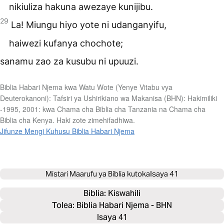
nikiuliza hakuna awezaye kunijibu.
29
La! Miungu hiyo yote ni udanganyifu,
haiwezi kufanya chochote;
sanamu zao za kusubu ni upuuzi.
Biblia Habari Njema kwa Watu Wote (Yenye Vitabu vya
Deuterokanoni): Tafsiri ya Ushirikiano wa Makanisa (BHN): Hakimiliki
-1995, 2001: kwa Chama cha Biblia cha Tanzania na Chama cha
Biblia cha Kenya. Haki zote zimehifadhiwa.
Jifunze Mengi Kuhusu Biblia Habari Njema
Mistari Maarufu ya Biblia kutoka
Isaya 41
Biblia: 
Kiswahili
Tolea: Biblia Habari Njema - BHN
Isaya 41