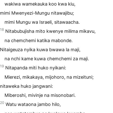
wakiwa wamekauka koo kwa kiu,
mimi Mwenyezi-Mungu nitawajibu;
mimi Mungu wa Israeli, sitawaacha.
18
Nitabubujisha mito kwenye milima mikavu,
na chemchemi katika mabonde.
Nitaigeuza nyika kuwa bwawa la maji,
na nchi kame kuwa chemchemi za maji.
19
Nitapanda miti huko nyikani:
Mierezi, mikakaya, mijohoro, na mizeituni;
nitaweka huko jangwani:
Miberoshi, mivinje na misonobari.
20
Watu wataona jambo hilo,