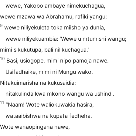
wewe, Yakobo ambaye nimekuchagua,
wewe mzawa wa Abrahamu, rafiki yangu;
9
wewe niliyekuleta toka miisho ya dunia,
wewe niliyekuambia: ‘Wewe u mtumishi wangu;
mimi sikukutupa, bali nilikuchagua.’
10
Basi, usiogope, mimi nipo pamoja nawe.
Usifadhaike, mimi ni Mungu wako.
Nitakuimarisha na kukusaidia;
nitakulinda kwa mkono wangu wa ushindi.
11
“Naam! Wote waliokuwakia hasira,
wataaibishwa na kupata fedheha.
Wote wanaopingana nawe,