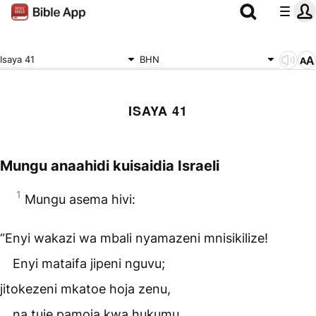
Isaya 41
BHN
ISAYA 41
Mungu anaahidi kuisaidia Israeli
1
Mungu asema hivi:
“Enyi wakazi wa mbali nyamazeni mnisikilize!
Enyi mataifa jipeni nguvu;
jitokezeni mkatoe hoja zenu,
na tuje pamoja kwa hukumu.