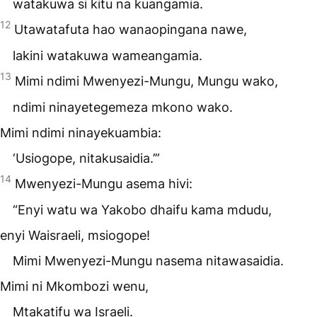
watakuwa si kitu na kuangamia.
12
Utawatafuta hao wanaopingana nawe,
lakini watakuwa wameangamia.
13
Mimi ndimi Mwenyezi-Mungu, Mungu wako,
ndimi ninayetegemeza mkono wako.
Mimi ndimi ninayekuambia:
‘Usiogope, nitakusaidia.’”
14
Mwenyezi-Mungu asema hivi:
“Enyi watu wa Yakobo dhaifu kama mdudu,
enyi Waisraeli, msiogope!
Mimi Mwenyezi-Mungu nasema nitawasaidia.
Mimi ni Mkombozi wenu,
Mtakatifu wa Israeli.