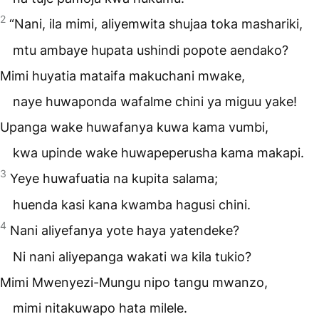
2
“Nani, ila mimi, aliyemwita shujaa toka mashariki,
mtu ambaye hupata ushindi popote aendako?
Mimi huyatia mataifa makuchani mwake,
naye huwaponda wafalme chini ya miguu yake!
Upanga wake huwafanya kuwa kama vumbi,
kwa upinde wake huwapeperusha kama makapi.
3
Yeye huwafuatia na kupita salama;
huenda kasi kana kwamba hagusi chini.
4
Nani aliyefanya yote haya yatendeke?
Ni nani aliyepanga wakati wa kila tukio?
Mimi Mwenyezi-Mungu nipo tangu mwanzo,
mimi nitakuwapo hata milele.