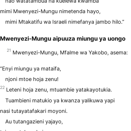
nao watatambua na kuelewa kwamba
mimi Mwenyezi-Mungu nimetenda hayo,
mimi Mtakatifu wa Israeli nimefanya jambo hilo.”
Mwenyezi-Mungu aipuuza miungu ya uongo
21
Mwenyezi-Mungu, Mfalme wa Yakobo, asema:
“Enyi miungu ya mataifa,
njoni mtoe hoja zenu!
22
Leteni hoja zenu, mtuambie yatakayotukia.
Tuambieni matukio ya kwanza yalikuwa yapi
nasi tutayatafakari moyoni.
Au tutangazieni yajayo,