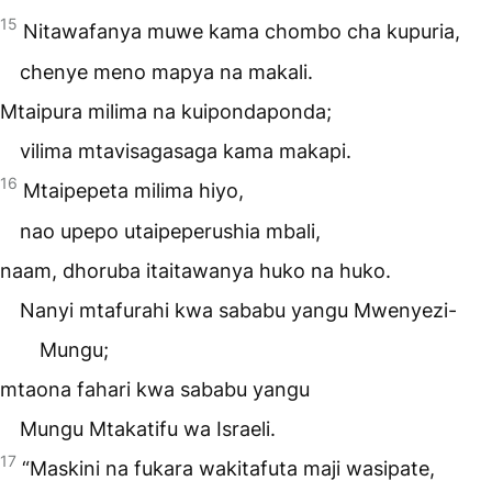
15
Nitawafanya muwe kama chombo cha kupuria,
chenye meno mapya na makali.
Mtaipura milima na kuipondaponda;
vilima mtavisagasaga kama makapi.
16
Mtaipepeta milima hiyo,
nao upepo utaipeperushia mbali,
naam, dhoruba itaitawanya huko na huko.
Nanyi mtafurahi kwa sababu yangu Mwenyezi-
Mungu;
mtaona fahari kwa sababu yangu
Mungu Mtakatifu wa Israeli.
17
“Maskini na fukara wakitafuta maji wasipate,