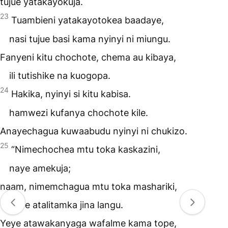
tujue yatakayokuja.
23
Tuambieni yatakayotokea baadaye,
nasi tujue basi kama nyinyi ni miungu.
Fanyeni kitu chochote, chema au kibaya,
ili tutishike na kuogopa.
24
Hakika, nyinyi si kitu kabisa.
hamwezi kufanya chochote kile.
Anayechagua kuwaabudu nyinyi ni chukizo.
25
“Nimechochea mtu toka kaskazini,
naye amekuja;
naam, nimemchagua mtu toka mashariki,
naye atalitamka jina langu.
Yeye atawakanyaga wafalme kama tope,