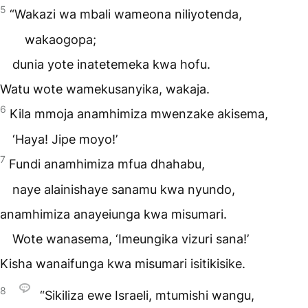
5
“Wakazi wa mbali wameona niliyotenda,
wakaogopa;
dunia yote inatetemeka kwa hofu.
Watu wote wamekusanyika, wakaja.
6
Kila mmoja anamhimiza mwenzake akisema,
‘Haya! Jipe moyo!’
7
Fundi anamhimiza mfua dhahabu,
naye alainishaye sanamu kwa nyundo,
anamhimiza anayeiunga kwa misumari.
Wote wanasema, ‘Imeungika vizuri sana!’
Kisha wanaifunga kwa misumari isitikisike.
8
“Sikiliza ewe Israeli, mtumishi wangu,