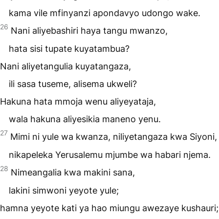
kama vile mfinyanzi apondavyo udongo wake.
26
Nani aliyebashiri haya tangu mwanzo,
hata sisi tupate kuyatambua?
Nani aliyetangulia kuyatangaza,
ili sasa tuseme, alisema ukweli?
Hakuna hata mmoja wenu aliyeyataja,
wala hakuna aliyesikia maneno yenu.
27
Mimi ni yule wa kwanza, niliyetangaza kwa Siyoni,
nikapeleka Yerusalemu mjumbe wa habari njema.
28
Nimeangalia kwa makini sana,
lakini simwoni yeyote yule;
hamna yeyote kati ya hao miungu awezaye kushauri;