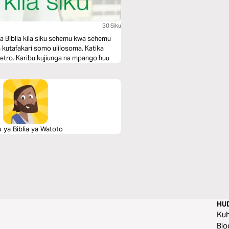
30 Siku
a Biblia kila siku sehemu kwa sehemu
 kutafakari somo ulilosoma. Katika
etro. Karibu kujiunga na mpango huu
 ya Biblia ya Watoto
HU
Ku
Blo