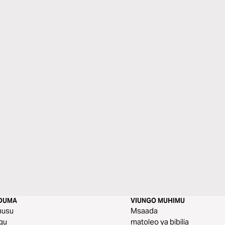
DUMA
VIUNGO MUHIMU
husu
Msaada
gu
matoleo ya bibilia