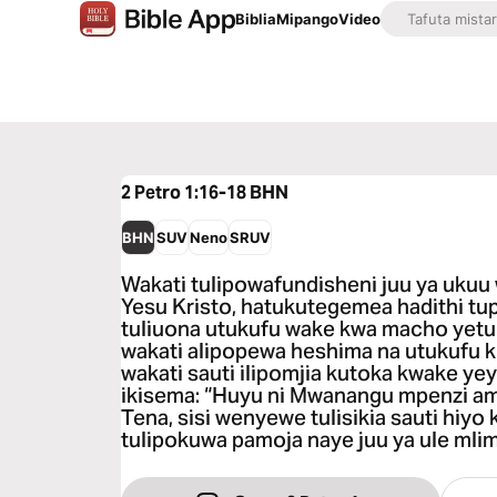
Biblia
Mipango
Video
2 Petro 1:16-18
BHN
BHN
SUV
Neno
SRUV
Wakati tulipowafundisheni juu ya uku
Yesu Kristo, hatukutegemea hadithi tupu
tuliuona utukufu wake kwa macho yetu
wakati alipopewa heshima na utukufu 
wakati sauti ilipomjia kutoka kwake ye
ikisema: “Huyu ni Mwanangu mpenzi a
Tena, sisi wenyewe tulisikia sauti hiyo
tulipokuwa pamoja naye juu ya ule mlim