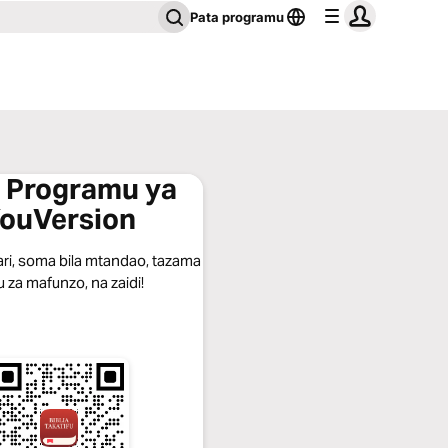
Pata programu
 Programu ya
ouVersion
ari, soma bila mtandao, tazama
u za mafunzo, na zaidi!