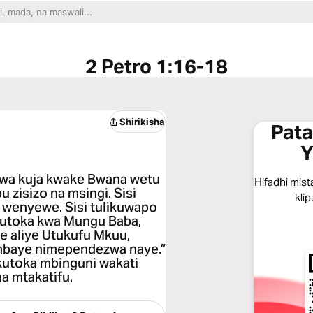
2 Petro 1:16-18
Shirikisha
Pata
Y
u wa kuja kwake Bwana wetu
Hifadhi mist
 zisizo na msingi. Sisi
klip
 wenyewe. Sisi tulikuwapo
kutoka kwa Mungu Baba,
ye aliye Utukufu Mkuu,
mbaye nimependezwa naye.”
 kutoka mbinguni wakati
a mtakatifu.