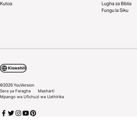
Kutoa
Lugha za Biblia
Fungu la Siku
Kiswahili
©
2026
YouVersion
Sera ya Faragha
Masharti
Mpango wa Ufichuzi wa Uathirika