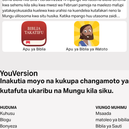
kwa sehemu kila siku kwa mwezi wa Februari pamoja na maelezo mafupi
yatakayokusaidia kuelewa kwa urahisi na kuendelea kutafakari neno la
Mungu ulilosoma kwa situ husika. Katika mpango huu utasoma zaidi
katika kitabu cha Waefeso. Karibu kujiunga na mpango huu na usome
bure.
Apu ya Biblia
Apu ya Biblia ya Watoto
Inakutia moyo na kukupa changamoto ya
kutafuta ukaribu na Mungu kila siku.
HUDUMA
VIUNGO MUHIMU
Kuhusu
Msaada
Blogu
matoleo ya bibilia
Bonyeza
Biblia ya Sauti