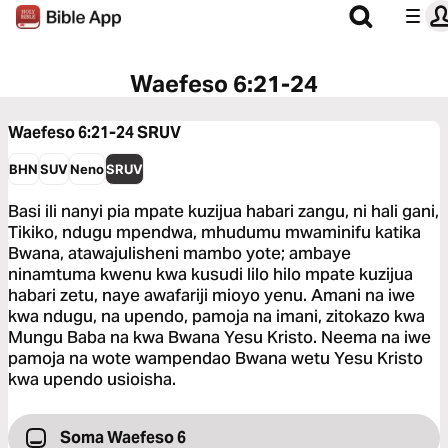
Waefeso 6:21-24
Waefeso 6:21-24
SRUV
BHN
SUV
Neno
SRUV
Basi ili nanyi pia mpate kuzijua habari zangu, ni hali gani,
Tikiko, ndugu mpendwa, mhudumu mwaminifu katika
Bwana, atawajulisheni mambo yote; ambaye
ninamtuma kwenu kwa kusudi lilo hilo mpate kuzijua
habari zetu, naye awafariji mioyo yenu. Amani na iwe
kwa ndugu, na upendo, pamoja na imani, zitokazo kwa
Mungu Baba na kwa Bwana Yesu Kristo. Neema na iwe
pamoja na wote wampendao Bwana wetu Yesu Kristo
kwa upendo usioisha.
Soma Waefeso 6