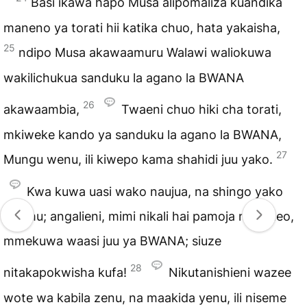
Basi ikawa hapo Musa alipomaliza kuandika
maneno ya torati hii katika chuo, hata yakaisha,
25
ndipo Musa akawaamuru Walawi waliokuwa
wakilichukua sanduku la agano la BWANA
26
akawaambia,
Twaeni chuo hiki cha torati,
mkiweke kando ya sanduku la agano la BWANA,
27
Mungu wenu, ili kiwepo kama shahidi juu yako.
Kwa kuwa uasi wako naujua, na shingo yako
ngumu; angalieni, mimi nikali hai pamoja nanyi leo,
mmekuwa waasi juu ya BWANA; siuze
28
nitakapokwisha kufa!
Nikutanishieni wazee
wote wa kabila zenu, na maakida yenu, ili niseme