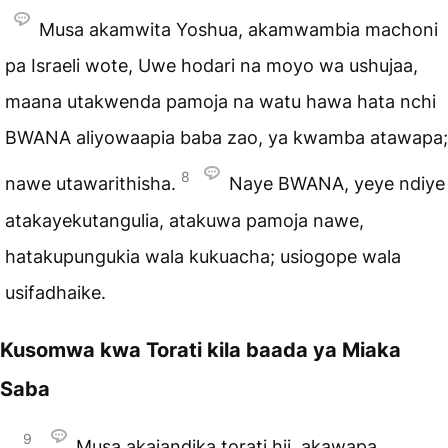
Musa akamwita Yoshua, akamwambia machoni
pa Israeli wote, Uwe hodari na moyo wa ushujaa,
maana utakwenda pamoja na watu hawa hata nchi
BWANA aliyowaapia baba zao, ya kwamba atawapa;
8
nawe utawarithisha.
Naye BWANA, yeye ndiye
atakayekutangulia, atakuwa pamoja nawe,
hatakupungukia wala kukuacha; usiogope wala
usifadhaike.
Kusomwa kwa Torati kila baada ya Miaka
Saba
9
Musa akaiandika torati hii, akawapa