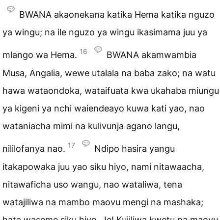
BWANA akaonekana katika Hema katika nguzo
ya wingu; na ile nguzo ya wingu ikasimama juu ya
16
mlango wa Hema.
BWANA akamwambia
Musa, Angalia, wewe utalala na baba zako; na watu
hawa wataondoka, wataifuata kwa ukahaba miungu
ya kigeni ya nchi waiendeayo kuwa kati yao, nao
wataniacha mimi na kulivunja agano langu,
17
nililofanya nao.
Ndipo hasira yangu
itakapowaka juu yao siku hiyo, nami nitawaacha,
nitawaficha uso wangu, nao wataliwa, tena
watajiliwa na mambo maovu mengi na mashaka;
hata waseme siku hiyo, Je! Kujiliwa kwetu na maovu