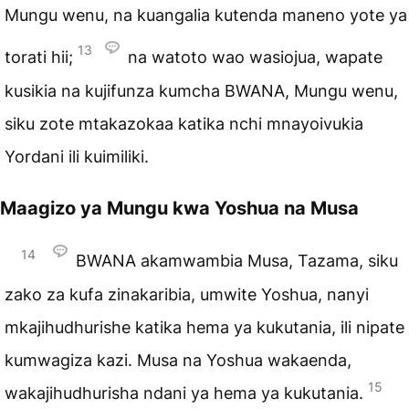
Mungu wenu, na kuangalia kutenda maneno yote ya
13
torati hii;
na watoto wao wasiojua, wapate
kusikia na kujifunza kumcha BWANA, Mungu wenu,
siku zote mtakazokaa katika nchi mnayoivukia
Yordani ili kuimiliki.
Maagizo ya Mungu kwa Yoshua na Musa
14
BWANA akamwambia Musa, Tazama, siku
zako za kufa zinakaribia, umwite Yoshua, nanyi
mkajihudhurishe katika hema ya kukutania, ili nipate
kumwagiza kazi. Musa na Yoshua wakaenda,
15
wakajihudhurisha ndani ya hema ya kukutania.