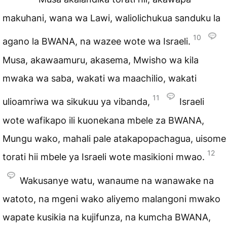
makuhani, wana wa Lawi, waliolichukua sanduku la
10
agano la BWANA, na wazee wote wa Israeli.
Musa, akawaamuru, akasema, Mwisho wa kila
mwaka wa saba, wakati wa maachilio, wakati
11
ulioamriwa wa sikukuu ya vibanda,
Israeli
wote wafikapo ili kuonekana mbele za BWANA,
Mungu wako, mahali pale atakapopachagua, uisome
12
torati hii mbele ya Israeli wote masikioni mwao.
Wakusanye watu, wanaume na wanawake na
watoto, na mgeni wako aliyemo malangoni mwako
wapate kusikia na kujifunza, na kumcha BWANA,