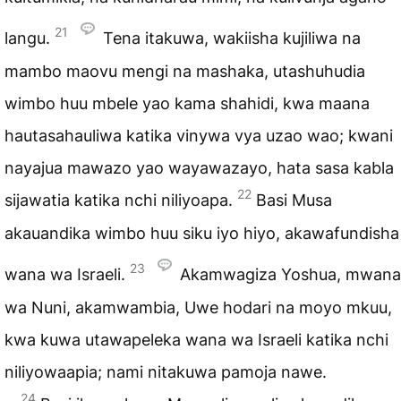
21
langu.
Tena itakuwa, wakiisha kujiliwa na
mambo maovu mengi na mashaka, utashuhudia
wimbo huu mbele yao kama shahidi, kwa maana
hautasahauliwa katika vinywa vya uzao wao; kwani
nayajua mawazo yao wayawazayo, hata sasa kabla
22
sijawatia katika nchi niliyoapa.
Basi Musa
akauandika wimbo huu siku iyo hiyo, akawafundisha
23
wana wa Israeli.
Akamwagiza Yoshua, mwana
wa Nuni, akamwambia, Uwe hodari na moyo mkuu,
kwa kuwa utawapeleka wana wa Israeli katika nchi
niliyowaapia; nami nitakuwa pamoja nawe.
24