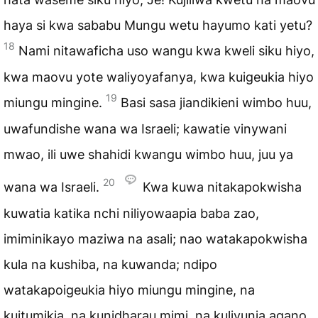
haya si kwa sababu Mungu wetu hayumo kati yetu?
18
Nami nitawaficha uso wangu kwa kweli siku hiyo,
kwa maovu yote waliyoyafanya, kwa kuigeukia hiyo
19
miungu mingine.
Basi sasa jiandikieni wimbo huu,
uwafundishe wana wa Israeli; kawatie vinywani
mwao, ili uwe shahidi kwangu wimbo huu, juu ya
20
wana wa Israeli.
Kwa kuwa nitakapokwisha
kuwatia katika nchi niliyowaapia baba zao,
imiminikayo maziwa na asali; nao watakapokwisha
kula na kushiba, na kuwanda; ndipo
watakapoigeukia hiyo miungu mingine, na
kuitumikia, na kunidharau mimi, na kulivunja agano