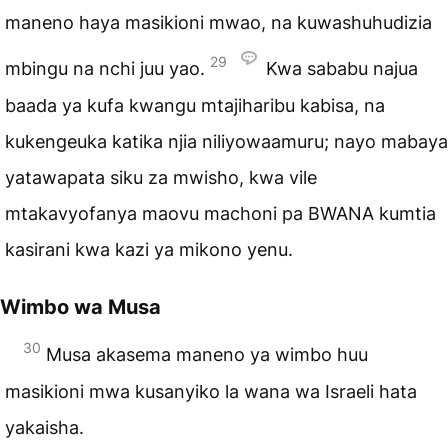
maneno haya masikioni mwao, na kuwashuhudizia
29
mbingu na nchi juu yao.
Kwa sababu najua
baada ya kufa kwangu mtajiharibu kabisa, na
kukengeuka katika njia niliyowaamuru; nayo mabaya
yatawapata siku za mwisho, kwa vile
mtakavyofanya maovu machoni pa BWANA kumtia
kasirani kwa kazi ya mikono yenu.
Wimbo wa Musa
30
Musa akasema maneno ya wimbo huu
masikioni mwa kusanyiko la wana wa Israeli hata
yakaisha.