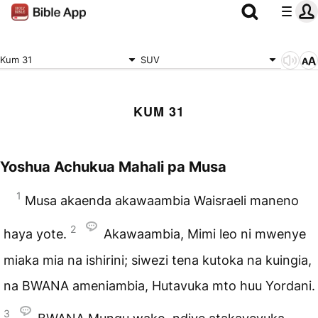
Kum 31
SUV
KUM 31
Yoshua Achukua Mahali pa Musa
1
Musa akaenda akawaambia Waisraeli maneno
2
haya yote.
Akawaambia, Mimi leo ni mwenye
miaka mia na ishirini; siwezi tena kutoka na kuingia,
na BWANA ameniambia, Hutavuka mto huu Yordani.
3