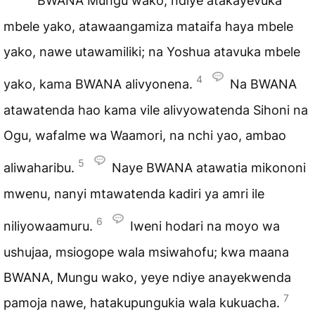
BWANA Mungu wako, ndiye atakayevuka
mbele yako, atawaangamiza mataifa haya mbele
yako, nawe utawamiliki; na Yoshua atavuka mbele
4
yako, kama BWANA alivyonena.
Na BWANA
atawatenda hao kama vile alivyowatenda Sihoni na
Ogu, wafalme wa Waamori, na nchi yao, ambao
5
aliwaharibu.
Naye BWANA atawatia mikononi
mwenu, nanyi mtawatenda kadiri ya amri ile
6
niliyowaamuru.
Iweni hodari na moyo wa
ushujaa, msiogope wala msiwahofu; kwa maana
BWANA, Mungu wako, yeye ndiye anayekwenda
7
pamoja nawe, hatakupungukia wala kukuacha.