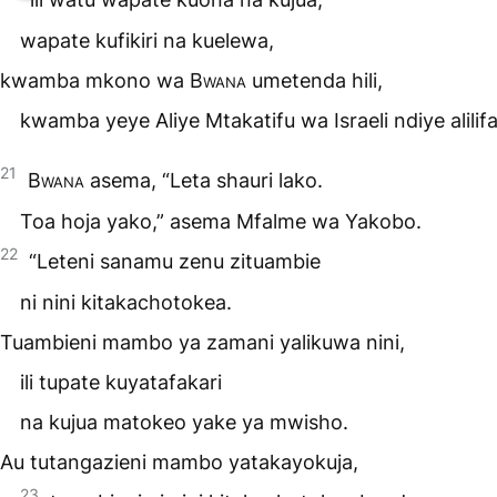
wapate kufikiri na kuelewa,
kwamba mkono wa
Bwana
umetenda hili,
kwamba yeye Aliye Mtakatifu wa Israeli ndiye alilif
21
Bwana
asema, “Leta shauri lako.
Toa hoja yako,” asema Mfalme wa Yakobo.
22
“Leteni sanamu zenu zituambie
ni nini kitakachotokea.
Tuambieni mambo ya zamani yalikuwa nini,
ili tupate kuyatafakari
na kujua matokeo yake ya mwisho.
Au tutangazieni mambo yatakayokuja,
23