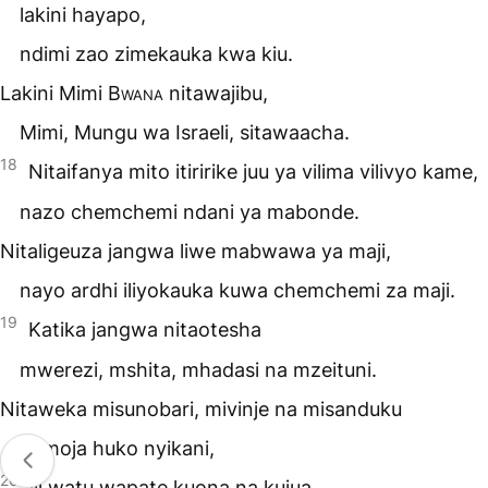
lakini hayapo,
ndimi zao zimekauka kwa kiu.
Lakini Mimi
Bwana
nitawajibu,
Mimi, Mungu wa Israeli, sitawaacha.
18
Nitaifanya mito itiririke juu ya vilima vilivyo kame,
nazo chemchemi ndani ya mabonde.
Nitaligeuza jangwa liwe mabwawa ya maji,
nayo ardhi iliyokauka kuwa chemchemi za maji.
19
Katika jangwa nitaotesha
mwerezi, mshita, mhadasi na mzeituni.
Nitaweka misunobari, mivinje na misanduku
pamoja huko nyikani,
20
ili watu wapate kuona na kujua,