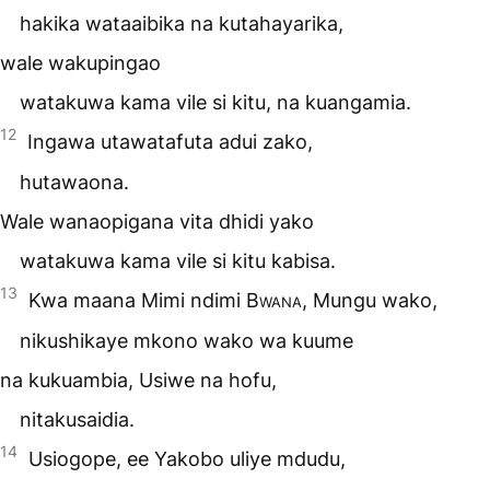
hakika wataaibika na kutahayarika,
wale wakupingao
watakuwa kama vile si kitu, na kuangamia.
12
Ingawa utawatafuta adui zako,
hutawaona.
Wale wanaopigana vita dhidi yako
watakuwa kama vile si kitu kabisa.
13
Kwa maana Mimi ndimi
Bwana
, Mungu wako,
nikushikaye mkono wako wa kuume
na kukuambia, Usiwe na hofu,
nitakusaidia.
14
Usiogope, ee Yakobo uliye mdudu,