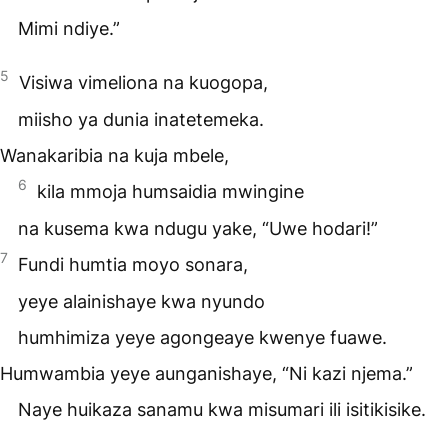
Mimi ndiye.”
5
Visiwa vimeliona na kuogopa,
miisho ya dunia inatetemeka.
Wanakaribia na kuja mbele,
6
kila mmoja humsaidia mwingine
na kusema kwa ndugu yake, “Uwe hodari!”
7
Fundi humtia moyo sonara,
yeye alainishaye kwa nyundo
humhimiza yeye agongeaye kwenye fuawe.
Humwambia yeye aunganishaye, “Ni kazi njema.”
Naye huikaza sanamu kwa misumari ili isitikisike.