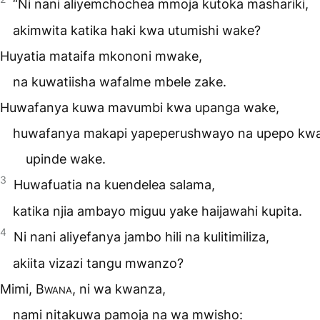
“Ni nani aliyemchochea mmoja kutoka mashariki,
akimwita katika haki kwa utumishi wake?
Huyatia mataifa mkononi mwake,
na kuwatiisha wafalme mbele zake.
Huwafanya kuwa mavumbi kwa upanga wake,
huwafanya makapi yapeperushwayo na upepo kw
upinde wake.
3
Huwafuatia na kuendelea salama,
katika njia ambayo miguu yake haijawahi kupita.
4
Ni nani aliyefanya jambo hili na kulitimiliza,
akiita vizazi tangu mwanzo?
Mimi,
Bwana
, ni wa kwanza,
nami nitakuwa pamoja na wa mwisho: