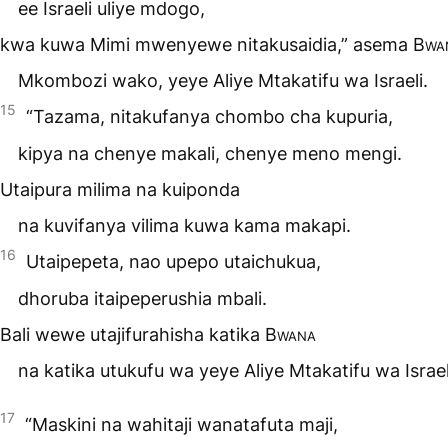
ee Israeli uliye mdogo,
kwa kuwa Mimi mwenyewe nitakusaidia,” asema
Bwa
Mkombozi wako, yeye Aliye Mtakatifu wa Israeli.
15
“Tazama, nitakufanya chombo cha kupuria,
kipya na chenye makali, chenye meno mengi.
Utaipura milima na kuiponda
na kuvifanya vilima kuwa kama makapi.
16
Utaipepeta, nao upepo utaichukua,
dhoruba itaipeperushia mbali.
Bali wewe utajifurahisha katika
Bwana
na katika utukufu wa yeye Aliye Mtakatifu wa Israel
17
“Maskini na wahitaji wanatafuta maji,