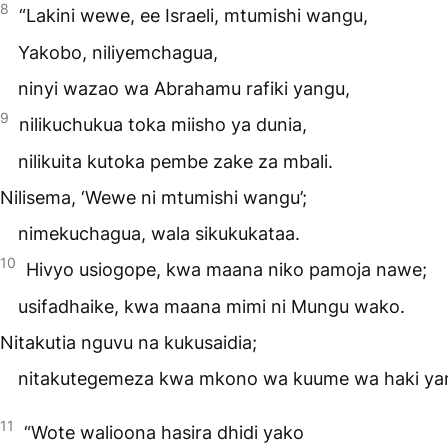
8
“Lakini wewe, ee Israeli, mtumishi wangu,
Yakobo, niliyemchagua,
ninyi wazao wa Abrahamu rafiki yangu,
9
nilikuchukua toka miisho ya dunia,
nilikuita kutoka pembe zake za mbali.
Nilisema, ‘Wewe ni mtumishi wangu’;
nimekuchagua, wala sikukukataa.
10
Hivyo usiogope, kwa maana niko pamoja nawe;
usifadhaike, kwa maana mimi ni Mungu wako.
Nitakutia nguvu na kukusaidia;
nitakutegemeza kwa mkono wa kuume wa haki ya
11
“Wote walioona hasira dhidi yako