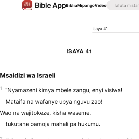
Biblia
Mipango
Video
Isaya 41
ISAYA 41
Msaidizi wa Israeli
1
“Nyamazeni kimya mbele zangu, enyi visiwa!
Mataifa na wafanye upya nguvu zao!
Wao na wajitokeze, kisha waseme,
tukutane pamoja mahali pa hukumu.
2