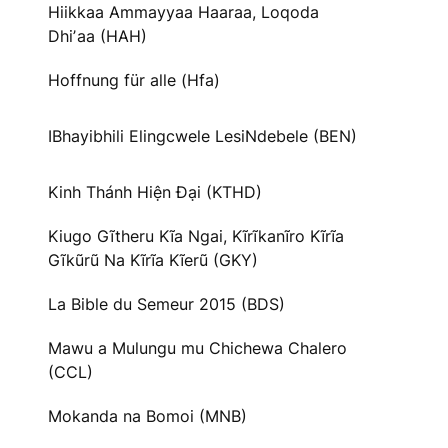
Hiikkaa Ammayyaa Haaraa, Loqoda
Dhiʼaa (HAH)
Hoffnung für alle (Hfa)
IBhayibhili Elingcwele LesiNdebele (BEN)
Kinh Thánh Hiện Đại (KTHD)
Kiugo Gĩtheru Kĩa Ngai, Kĩrĩkanĩro Kĩrĩa
Gĩkũrũ Na Kĩrĩa Kĩerũ (GKY)
La Bible du Semeur 2015 (BDS)
Mawu a Mulungu mu Chichewa Chalero
(CCL)
Mokanda na Bomoi (MNB)