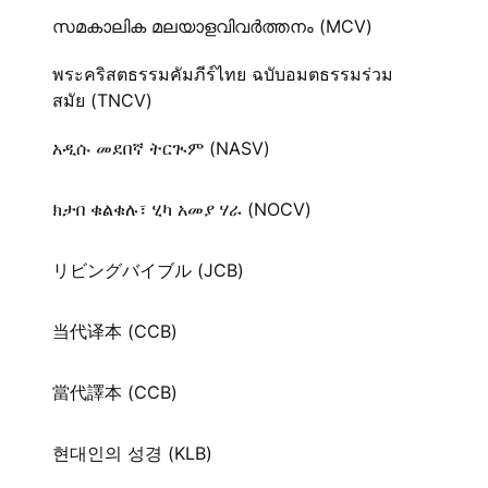
സമകാലിക മലയാളവിവർത്തനം (MCV)
พระคริสตธรรมคัมภีร์ไทย ฉบับอมตธรรมร่วม
สมัย (TNCV)
አዲሱ መደበኛ ትርጒም (NASV)
ክታበ ቁልቁሉ፣ ሂካ አመያ ሃራ (NOCV)
リビングバイブル (JCB)
当代译本 (CCB)
當代譯本 (CCB)
현대인의 성경 (KLB)