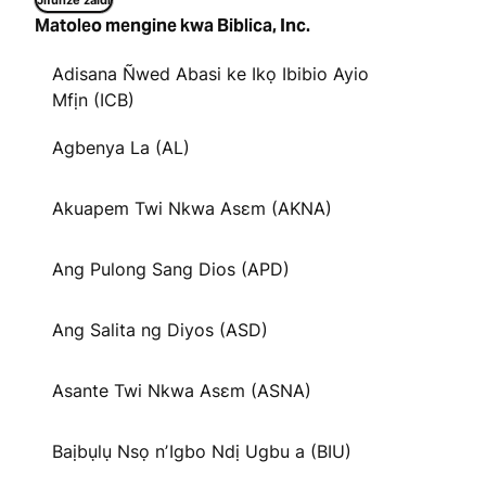
Jifunze zaidi
Matoleo mengine kwa Biblica, Inc.
Adisana Ñwed Abasi ke Ikọ Ibibio Ayio
Mfịn (ICB)
Agbenya La (AL)
Akuapem Twi Nkwa Asɛm (AKNA)
Ang Pulong Sang Dios (APD)
Ang Salita ng Diyos (ASD)
Asante Twi Nkwa Asɛm (ASNA)
Baịbụlụ Nsọ nʼIgbo Ndị Ugbu a (BIU)