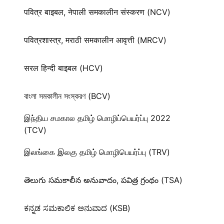
पवित्र बाइबल, नेपाली समकालीन संस्करण (NCV)
पवित्रशास्त्र, मराठी समकालीन आवृत्ती (MRCV)
सरल हिन्दी बाइबल (HCV)
বাংলা সমকালীন সংস্করণ (BCV)
இந்திய சமகால தமிழ் மொழிப்பெயர்ப்பு 2022
(TCV)
இலங்கை இலகு தமிழ் மொழிபெயர்ப்பு (TRV)
తెలుగు సమకాలీన అనువాదం, పవిత్ర గ్రంథం (TSA)
ಕನ್ನಡ ಸಮಕಾಲಿಕ ಅನುವಾದ (KSB)