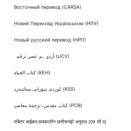
Восточный перевод (CARSA)
Новий Переклад Українською (НПУ)
Новый русский перевод (НРП)
اُردو ہم عصر ترجُمہ (UCV)
كتاب الحياة (KEH)
كوردی سۆرانی ستانده‌رد (KSS)
کتاب مقدس، ترجمۀ معاصر (PCB)
पबितर बाईबल,समकालीन छत्तीसगढ़ी अनुवाद (एस सी ए)