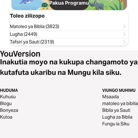
Pakua Programu
Toleo zilizopo
Matoleo ya Biblia (3823)
Lugha (2449)
Tafsiri ya Sauti (2319)
Inakutia moyo na kukupa changamoto ya
kutafuta ukaribu na Mungu kila siku.
HUDUMA
VIUNGO MUHIMU
Kuhusu
Msaada
Blogu
matoleo ya bibilia
Bonyeza
Biblia ya Sauti
Kutoa
Lugha za Biblia
Fungu la Siku