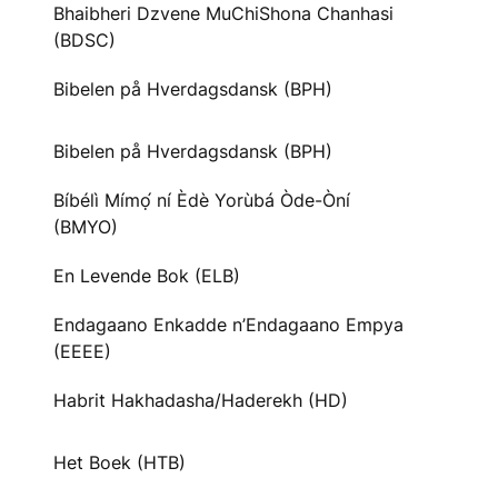
Bhaibheri Dzvene MuChiShona Chanhasi
(BDSC)
Bibelen på Hverdagsdansk (BPH)
Bibelen på Hverdagsdansk (BPH)
Bíbélì Mímọ́ ní Èdè Yorùbá Òde-Òní
(BMYO)
En Levende Bok (ELB)
Endagaano Enkadde n’Endagaano Empya
(EEEE)
Habrit Hakhadasha/Haderekh (HD)
Het Boek (HTB)