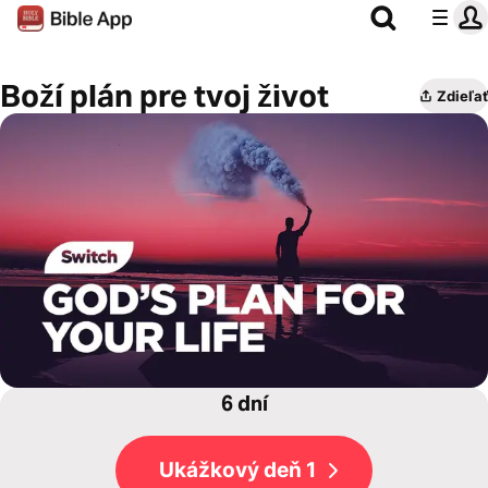
Boží plán pre tvoj život
Zdieľať
6 dní
Ukážkový deň 1