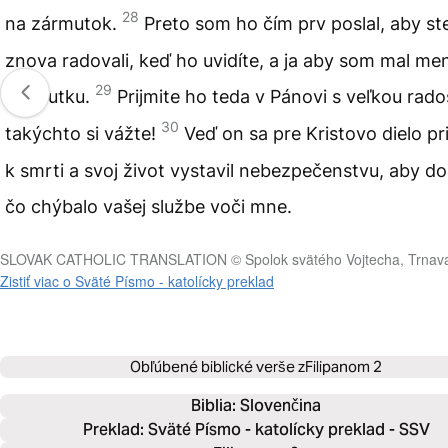
28
na zármutok.
Preto som ho čím prv poslal, aby st
znova radovali, keď ho uvidíte, a ja aby som mal me
29
zármutku.
Prijmite ho teda v Pánovi s veľkou rado
30
takýchto si vážte!
Veď on sa pre Kristovo dielo prib
k smrti a svoj život vystavil nebezpečenstvu, aby dop
čo chýbalo vašej službe voči mne.
SLOVAK CATHOLIC TRANSLATION © Spolok svätého Vojtecha, Trnav
Zistiť viac o Sväté Písmo - katolícky preklad
Obľúbené biblické verše z
Filipanom 2
Biblia: 
Slovenčina
Preklad: Sväté Písmo - katolícky preklad - SSV