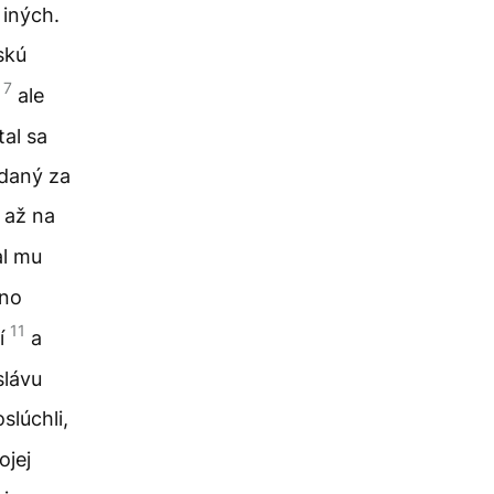
 iných.
skú
7
,
ale
tal sa
adaný za
 až na
al mu
eno
11
tí
a
slávu
slúchli,
ojej