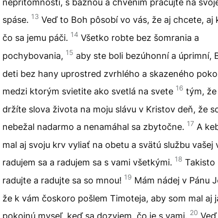
neprítomnosti, s bázňou a chvením pracujte na svoje
13
spáse.
Veď to Boh pôsobí vo vás, že aj chcete, aj 
14
čo sa jemu páči.
Všetko robte bez šomrania a
15
pochybovania,
aby ste boli bezúhonní a úprimní, 
deti bez hany uprostred zvrhlého a skazeného pokol
16
medzi ktorým svietite ako svetlá na svete
tým, že
držíte slova života na moju slávu v Kristov deň, že 
17
nebežal nadarmo a nenamáhal sa zbytočne.
A ke
mal aj svoju krv vyliať na obetu a svätú službu vašej v
18
radujem sa a radujem sa s vami všetkými.
Takisto 
19
radujte a radujte sa so mnou!
Mám nádej v Pánu Je
že k vám čoskoro pošlem Timoteja, aby som mal aj j
20
pokojnú myseľ, keď sa dozviem, čo je s vami.
Veď