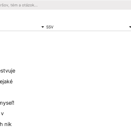
SSV
estvuje
ejaké
myseľ!
 v
h nik