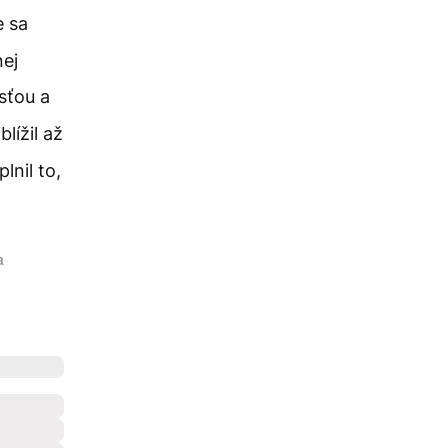
e sa
nej
sťou a
lížil až
lnil to,
a