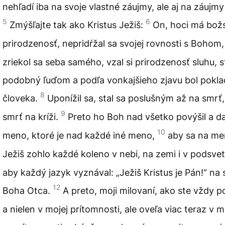
nehľadí iba na svoje vlastné záujmy, ale aj na záujmy
5
6
Zmýšľajte tak ako Kristus Ježiš:
On, hoci má bož
prirodzenosť, nepridŕžal sa svojej rovnosti s Bohom
zriekol sa seba samého, vzal si prirodzenosť sluhu, s
podobný ľuďom a podľa vonkajšieho zjavu bol pokl
8
človeka.
Uponížil sa, stal sa poslušným až na smrť,
9
smrť na kríži.
Preto ho Boh nad všetko povýšil a d
10
meno, ktoré je nad každé iné meno,
aby sa na m
Ježiš zohlo každé koleno v nebi, na zemi i v podsve
aby každý jazyk vyznával: „Ježiš Kristus je Pán!“ na 
12
Boha Otca.
A preto, moji milovaní, ako ste vždy po
a nielen v mojej prítomnosti, ale oveľa viac teraz v m