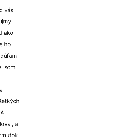
o vás
áujmy
eď ako
e ho
 dúfam
al som
a
všetkých
A
oval, a
ármutok