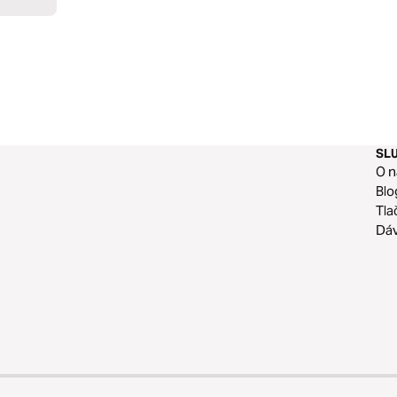
SL
O n
Blo
Tla
Dá