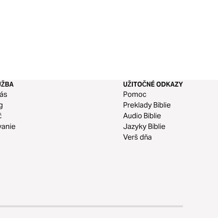
UŽBA
UŽITOČNÉ ODKAZY
ás
Pomoc
g
Preklady Biblie
č
Audio Biblie
vanie
Jazyky Biblie
Verš dňa