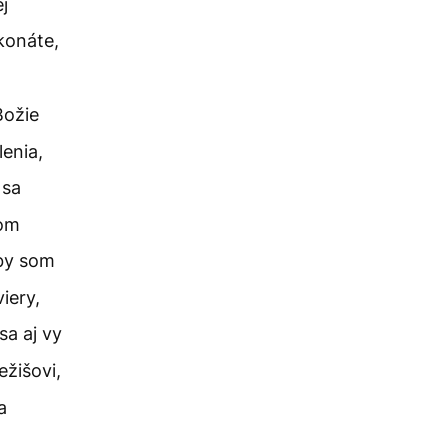
j
konáte,
Božie
enia,
 sa
som
by som
iery,
sa aj vy
žišovi,
a