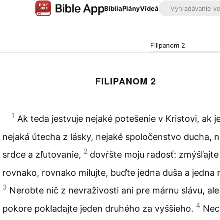
Biblia
Plány
Videá
Filipanom 2
FILIPANOM 2
1
Ak teda jestvuje nejaké potešenie v Kristovi, ak j
nejaká útecha z lásky, nejaké spoločenstvo ducha, n
2
srdce a zľutovanie,
dovŕšte moju radosť: zmýšľajte
rovnako, rovnako milujte, buďte jedna duša a jedna 
3
Nerobte nič z nevraživosti ani pre márnu slávu, ale
4
pokore pokladajte jeden druhého za vyššieho.
Nec