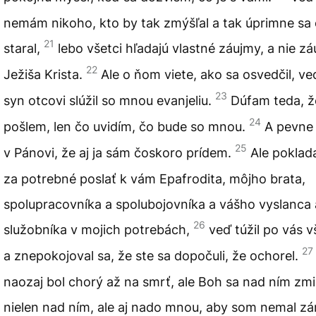
nemám nikoho, kto by tak zmýšľal a tak úprimne sa 
21
staral,
lebo všetci hľadajú vlastné záujmy, a nie z
22
Ježiša Krista.
Ale o ňom viete, ako sa osvedčil, v
23
syn otcovi slúžil so mnou evanjeliu.
Dúfam teda, ž
24
pošlem, len čo uvidím, čo bude so mnou.
A pevne
25
v Pánovi, že aj ja sám čoskoro prídem.
Ale poklad
za potrebné poslať k vám Epafrodita, môjho brata,
spolupracovníka a spolubojovníka a vášho vyslanca 
26
služobníka v mojich potrebách,
veď túžil po vás 
27
a znepokojoval sa, že ste sa dopočuli, že ochorel.
naozaj bol chorý až na smrť, ale Boh sa nad ním zmil
nielen nad ním, ale aj nado mnou, aby som nemal z