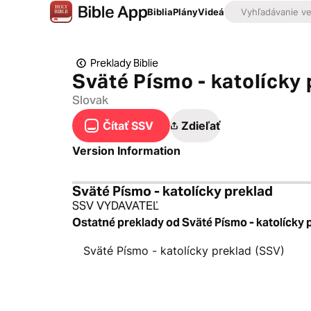
Biblia
Plány
Videá
Preklady Biblie
Sväté Písmo - katolícky 
Slovak
Čítať SSV
Zdieľať
Version Information
Sväté Písmo - katolícky preklad
SSV VYDAVATEĽ
Ostatné preklady od Sväté Písmo - katolícky 
Sväté Písmo - katolícky preklad (SSV)