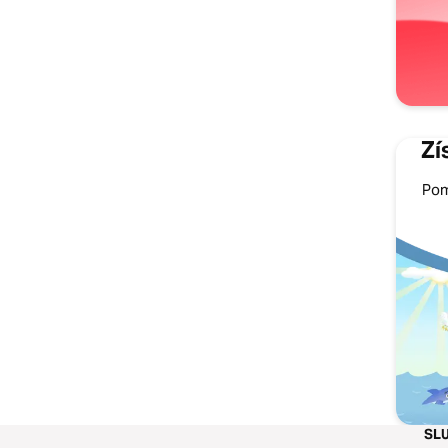
Zí
Pom
SL