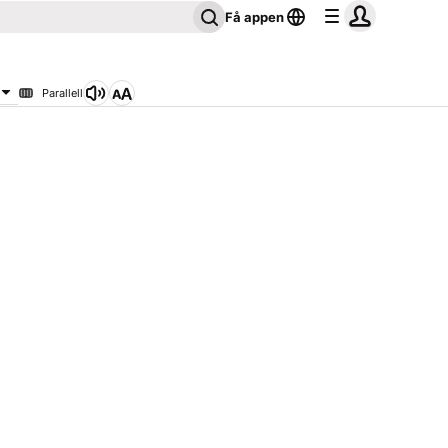
Få appen
Parallell