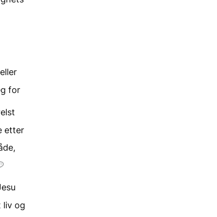
eller
g for
elst
e etter
åde,
Jesu
 liv og