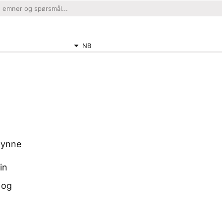
NB
rkynne
in
 og