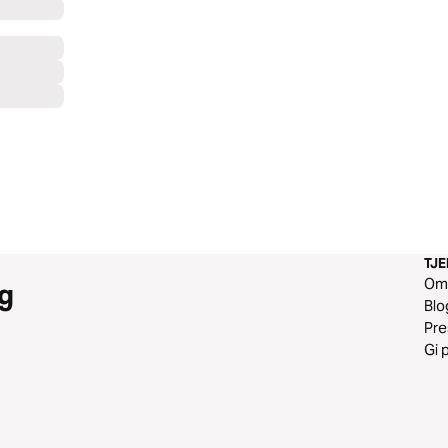
TJ
O
g
Blo
Pr
Gi