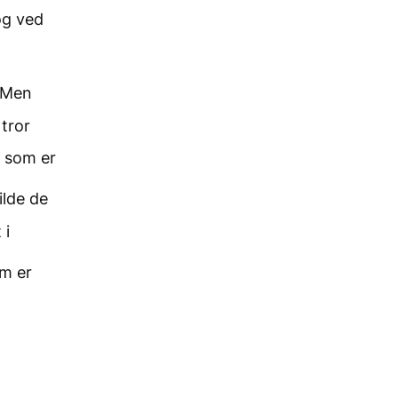
og ved
. Men
tror
t som er
ilde de
 i
om er