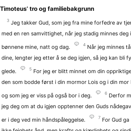
Timoteus’ tro og familiebakgrunn
3
Jeg takker Gud, som jeg fra mine forfedre av tje
med en ren samvittighet, når jeg stadig minnes deg 
4
bønnene mine, natt og dag.
Når jeg minnes t
dine, lengter jeg etter å se deg igjen, så jeg kan bli f
5
glede.
For jeg er blitt minnet om din oppriktige
den som bodde først i din mormor Lois og i din mor 
6
og som jeg er viss på også bor i deg.
Derfor m
jeg deg om at du igjen opptenner den Guds nådega
7
er i deg ved min håndspåleggelse.
For Gud ga
ikke feighets ånd, men krafts og kjærlighets og sind