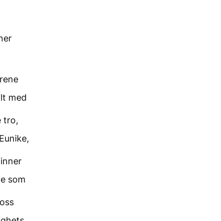
ner
i
årene
ylt med
 tro,
Eunike,
inner
ve som
 oss
ighets