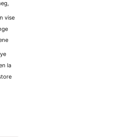
meg,
n vise
nge
ene
mye
en la
store