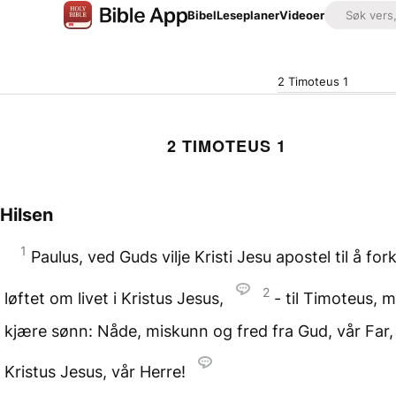
Bibel
Leseplaner
Videoer
2 Timoteus 1
2 TIMOTEUS 1
Hilsen
1
Paulus, ved Guds vilje Kristi Jesu apostel til å fo
2
løftet om livet i Kristus Jesus,
- til Timoteus, m
kjære sønn: Nåde, miskunn og fred fra Gud, vår Far,
Kristus Jesus, vår Herre!