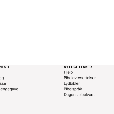
ENESTE
NYTTIGE LENKER
m
Hjelp
gg
Bibeloversettelser
esse
Lydbibler
 pengegave
Bibelspråk
Dagens bibelvers