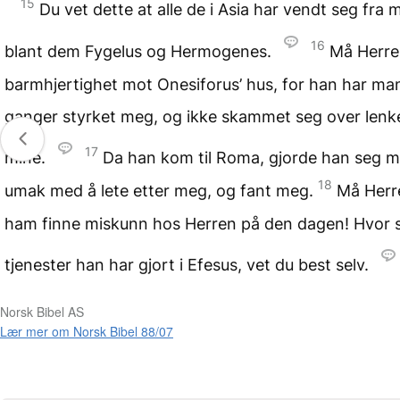
15
Du vet dette at alle de i Asia har vendt seg fra 
16
blant dem Fygelus og Hermogenes.
Må Herre
barmhjertighet mot Onesiforus’ hus, for han har ma
ganger styrket meg, og ikke skammet seg over lenk
17
mine.
Da han kom til Roma, gjorde han seg 
18
umak med å lete etter meg, og fant meg.
Må Herr
ham finne miskunn hos Herren på den dagen! Hvor 
tjenester han har gjort i Efesus, vet du best selv.
Norsk Bibel AS
Lær mer om Norsk Bibel 88/07