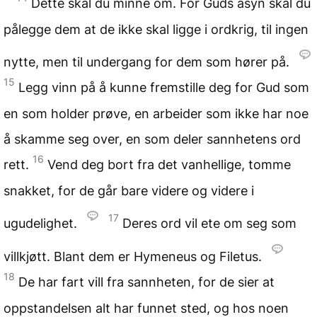
Dette skal du minne om. For Guds åsyn skal du
pålegge dem at de ikke skal ligge i ordkrig, til ingen
nytte, men til undergang for dem som hører på.
15
Legg vinn på å kunne fremstille deg for Gud som
en som holder prøve, en arbeider som ikke har noe
å skamme seg over, en som deler sannhetens ord
16
rett.
Vend deg bort fra det vanhellige, tomme
snakket, for de går bare videre og videre i
17
ugudelighet.
Deres ord vil ete om seg som
villkjøtt. Blant dem er Hymeneus og Filetus.
18
De har fart vill fra sannheten, for de sier at
oppstandelsen alt har funnet sted, og hos noen