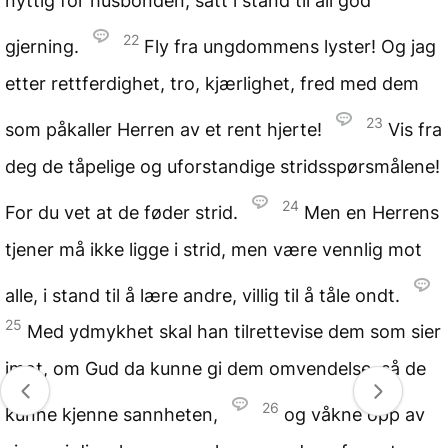
nyttig for husbonden, satt i stand til all god
22
gjerning.
Fly fra ungdommens lyster! Og jag
etter rettferdighet, tro, kjærlighet, fred med dem
23
som påkaller Herren av et rent hjerte!
Vis fra
deg de tåpelige og uforstandige stridsspørsmålene!
24
For du vet at de føder strid.
Men en Herrens
tjener må ikke ligge i strid, men være vennlig mot
alle, i stand til å lære andre, villig til å tåle ondt.
25
Med ydmykhet skal han tilrettevise dem som sier
imot, om Gud da kunne gi dem omvendelse, så de
26
kunne kjenne sannheten,
og våkne opp av