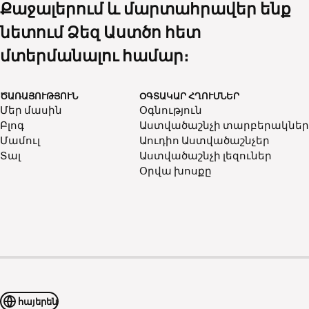
Քաջալերում և մարտահրավեր ենք
նետում Ձեզ Աստծո հետ
մտերմանալու համար։
ԾԱՌԱՅՈՒԹՅՈՒՆ
ՕԳՏԱԿԱՐ ՀՂՈՒՄՆԵՐ
Մեր մասին
Օգնություն
Բլոգ
Աստվածաշնչի տարբերակներ
Մամուլ
Աուդիո Աստվածաշնչեր
Տալ
Աստվածաշնչի լեզուներ
Օրվա խոսքը
հայերեն