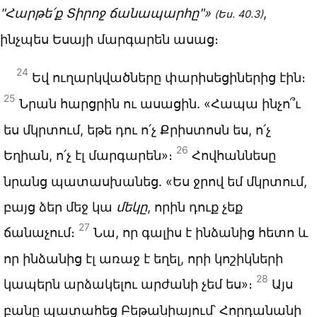
"Հարթե՛ք Տիրոջ ճանապարհը"»
,
(
Ես. 40.3
)
ինչպես Եսայի մարգարեն ասաց։
24
Եվ ուղարկվածները փարիսեցիներից էին։
25
Նրան հարցրին ու ասացին. «Հապա ինչո՞ւ
ես մկրտում, եթե դու ո՛չ Քրիստոսն ես, ո՛չ
26
Եղիան, ո՛չ էլ մարգարեն»։
Հովհաննեսը
նրանց պատասխանեց. «Ես ջրով եմ մկրտում,
բայց ձեր մեջ կա
մեկը
, որին դուք չեք
27
ճանաչում։
Նա, որ գալիս է ինձանից հետո և
որ ինձանից էլ առաջ է եղել, որի կոշիկների
28
կապերն արձակելու արժանի չեմ ես»։
Այս
բանը պատահեց Բեթանիայում՝ Հորդանանի