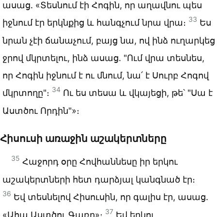
ասաց. «Տեսնում էի Հոգին, որ աղավնու պես
33
իջնում էր երկնքից և հանգչում նրա վրա։
Ես
նրան չէի ճանաչում, բայց նա, ով ինձ ուղարկեց
ջրով մկրտելու, ինձ ասաց. "Ում վրա տեսնես,
որ Հոգին իջնում է ու մնում, նա՛ է Սուրբ Հոգով
34
մկրտողը"։
Ու ես տեսա և վկայեցի, թե՝ "Սա է
Աստծու Որդին"»։
Հիսուսի առաջին աշակերտները
35
Հաջորդ օրը Հովհաննեսը իր երկու
աշակերտների հետ դարձյալ կանգնած էր։
36
Եվ տեսնելով Հիսուսին, որ գալիս էր, ասաց.
37
«Ահա Աստծու Գառը»։
Եվ երկու