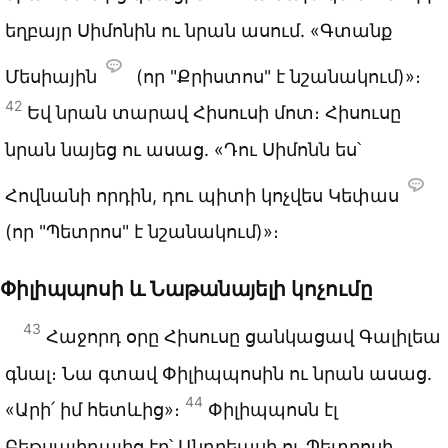
եղբայր Սիմոնին ու նրան ասում. «Գտանք
Մեսիային
(որ "Քրիստոս" է նշանակում)»։
42
Եվ նրան տարավ Հիսուսի մոտ։ Հիսուսը
նրան նայեց ու ասաց. «Դու Սիմոնն ես՝
Հովնանի որդին, դու պիտի կոչվես Կեփաս
(որ "Պետրոս" է նշանակում)»։
Փիլիպպոսի և Նաթանայելի կոչումը
43
Հաջորդ օրը Հիսուսը ցանկացավ Գալիլեա
գնալ։ Նա գտավ Փիլիպպոսին ու նրան ասաց.
44
«Արի՛ իմ հետևից»։
Փիլիպպոսն էլ
Բեթսայիդայից էր՝ Անդրեասի ու Պետրոսի