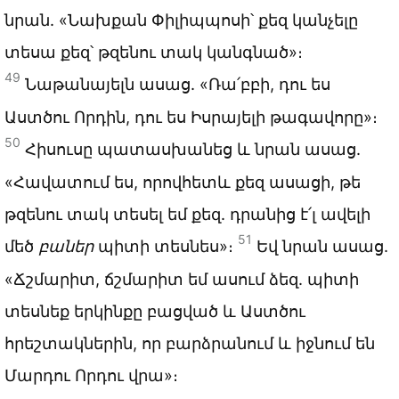
նրան. «Նախքան Փիլիպպոսի՝ քեզ կանչելը
տեսա քեզ՝ թզենու տակ կանգնած»։
49
Նաթանայելն ասաց. «Ռա՛բբի, դու ես
Աստծու Որդին, դու ես Իսրայելի թագավորը»։
50
Հիսուսը պատասխանեց և նրան ասաց.
«Հավատում ես, որովհետև քեզ ասացի, թե
թզենու տակ տեսել եմ քեզ. դրանից է՛լ ավելի
51
մեծ
բաներ
պիտի տեսնես»։
Եվ նրան ասաց.
«Ճշմարիտ, ճշմարիտ եմ ասում ձեզ. պիտի
տեսնեք երկինքը բացված և Աստծու
հրեշտակներին, որ բարձրանում և իջնում են
Մարդու Որդու վրա»։