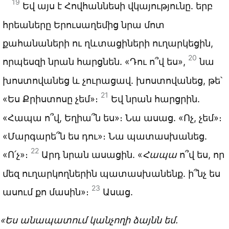
19
Եվ այս է Հովհաննեսի վկայությունը. երբ
հրեաները Երուսաղեմից նրա մոտ
քահանաների ու ղևտացիների ուղարկեցին,
20
որպեսզի նրան հարցնեն. «Դու ո՞վ ես»,
նա
խոստովանեց և չուրացավ. խոստովանեց, թե՝
21
«Ես Քրիստոսը չեմ»։
Եվ նրան հարցրին.
«Հապա ո՞վ, Եղիա՞ն ես»։ Նա ասաց. «Ոչ, չեմ»։
«Մարգարե՞ն ես դու»։ Նա պատասխանեց.
22
«Ո՛չ»։
Արդ նրան ասացին. «
Հապա
ո՞վ ես, որ
մեզ ուղարկողներին պատասխանենք. ի՞նչ ես
23
ասում քո մասին»։
Ասաց.
«Ես անապատում կանչողի ձայնն եմ.