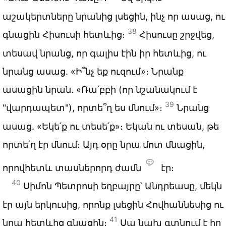
աշակերտները նրանից լսեցին, ինչ որ ասաց, ու
38
գնացին Հիսուսի հետևից։
Հիսուսը շրջվեց,
տեսավ նրանց, որ գալիս էին իր հետևից, ու
նրանց ասաց. «Ի՞նչ եք ուզում»։ Նրանք
ասացին նրան. «Ռա՛բբի (որ նշանակում է
39
"վարդապետ"), որտե՞ղ ես մնում»։
Նրանց
ասաց. «Եկե՛ք ու տեսե՛ք»։ Եկան ու տեսան, թե
որտե՛ղ էր մնում։ Այդ օրը նրա մոտ մնացին,
որովհետև տասներորդ ժամն
էր։
40
Սիմոն Պետրոսի եղբայրը՝ Անդրեասը, մեկն
էր այն երկուսից, որոնք լսեցին Հովհաննեսից ու
41
նրա հետևից գնացին։
Սա նախ գտնում է իր