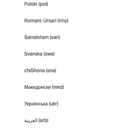
Polski (pol)
Romani: Ursari (rmy)
Saṃskṛtam (san)
Svenska (swe)
chiShona (sna)
Македонски (mkd)
Українська (ukr)
العربية (arb)