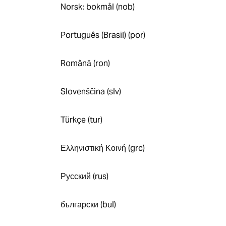
Norsk: bokmål (nob)
Português (Brasil) (por)
Română (ron)
Slovenščina (slv)
Türkçe (tur)
Ελληνιστική Κοινή (grc)
Русский (rus)
български (bul)