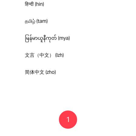
हिन्दी (hin)
தமிழ் (tam)
မြန်မာယူနီကုတ် (mya)
文言（中文） (lzh)
简体中文 (zho)
1