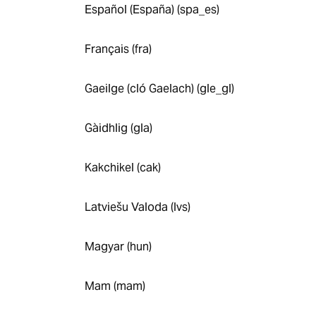
Español (España) (spa_es)
Français (fra)
Gaeilge (cló Gaelach) (gle_gl)
Gàidhlig (gla)
Kakchikel (cak)
Latviešu Valoda (lvs)
Magyar (hun)
Mam (mam)