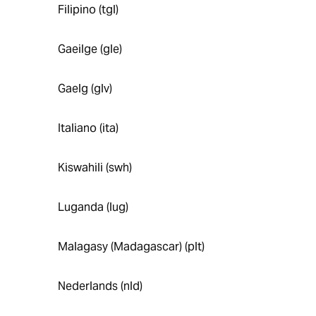
Filipino (tgl)
Gaeilge (gle)
Gaelg (glv)
Italiano (ita)
Kiswahili (swh)
Luganda (lug)
Malagasy (Madagascar) (plt)
Nederlands (nld)