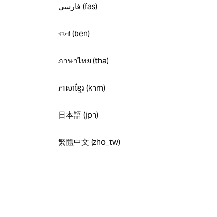
فارسی (fas)
বাংলা (ben)
ภาษาไทย (tha)
ភាសាខ្មែរ (khm)
日本語 (jpn)
繁體中文 (zho_tw)