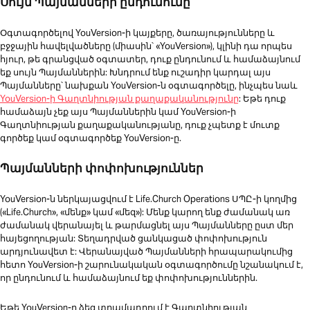
Սույն Պայմանների ընդունումը
Օգտագործելով YouVersion-ի կայքերը, ծառայությունները և
բջջային հավելվածները (միասին՝ «YouVersion»), կլինի դա որպես
հյուր, թե գրանցված օգտատեր, դուք ընդունում և համաձայնում
եք սույն Պայմաններին: Խնդրում ենք ուշադիր կարդալ այս
Պայմանները՝ նախքան YouVersion-ն օգտագործելը, ինչպես նաև
YouVersion-ի Գաղտնիության քաղաքականությունը
: Եթե դուք
համաձայն չեք այս Պայմաններին կամ YouVersion-ի
Գաղտնիության քաղաքականությանը, դուք չպետք է մուտք
գործեք կամ օգտագործեք YouVersion-ը.
Պայմանների փոփոխություններ
YouVersion-ն ներկայացվում է Life.Church Operations ՍՊԸ-ի կողմից
(«Life.Church», «մենք» կամ «մեզ»): Մենք կարող ենք ժամանակ առ
ժամանակ վերանայել և թարմացնել այս Պայմանները ըստ մեր
հայեցողության: Տեղադրված ցանկացած փոփոխություն
արդյունավետ է: Վերանայված Պայմանների հրապարակումից
հետո YouVersion-ի շարունակական օգտագործումը նշանակում է,
որ ընդունում և համաձայնում եք փոփոխություններին.
Եթե YouVersion-ը ձեզ տրամադրում է Գաղտնիության