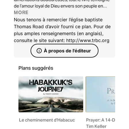
de l’amour loyal de Dieu envers son peuple en
toutes circonstances. En tant que pièce maîtresse
MORE
du culte de l’Ancien Testament, chaque psaume
Nous tenons à remercier l’église baptiste
anticipe le point culminant de la louange de Dieu
Thomas Road d’avoir fourni ce plan. Pour de
dans la mort et la résurrection de Jésus-Christ.
plus amples renseignements (en anglais),
consulte le site suivant: http://www.trbc.org
À propos de l'éditeur
Plans suggérés
Le cheminement d'Habacuc
Prayer: A 14-Day Dev
Tim Keller