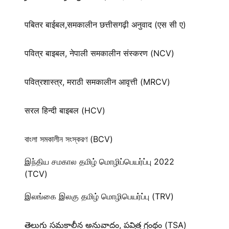
पबितर बाईबल,समकालीन छत्तीसगढ़ी अनुवाद (एस सी ए)
पवित्र बाइबल, नेपाली समकालीन संस्करण (NCV)
पवित्रशास्त्र, मराठी समकालीन आवृत्ती (MRCV)
सरल हिन्दी बाइबल (HCV)
বাংলা সমকালীন সংস্করণ (BCV)
இந்திய சமகால தமிழ் மொழிப்பெயர்ப்பு 2022
(TCV)
இலங்கை இலகு தமிழ் மொழிபெயர்ப்பு (TRV)
తెలుగు సమకాలీన అనువాదం, పవిత్ర గ్రంథం (TSA)