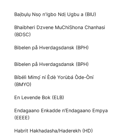
Baịbụlụ Nsọ nʼIgbo Ndị Ugbu a (BIU)
Bhaibheri Dzvene MuChiShona Chanhasi
(BDSC)
Bibelen på Hverdagsdansk (BPH)
Bibelen på Hverdagsdansk (BPH)
Bíbélì Mímọ́ ní Èdè Yorùbá Òde-Òní
(BMYO)
En Levende Bok (ELB)
Endagaano Enkadde n’Endagaano Empya
(EEEE)
Habrit Hakhadasha/Haderekh (HD)