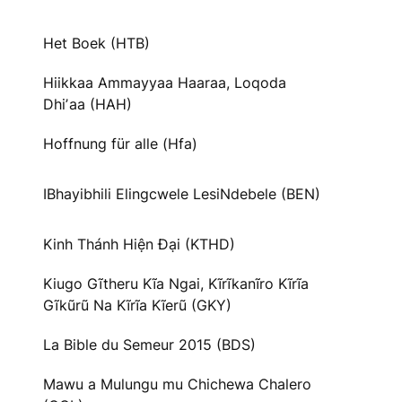
Het Boek (HTB)
Hiikkaa Ammayyaa Haaraa, Loqoda
Dhiʼaa (HAH)
Hoffnung für alle (Hfa)
IBhayibhili Elingcwele LesiNdebele (BEN)
Kinh Thánh Hiện Đại (KTHD)
Kiugo Gĩtheru Kĩa Ngai, Kĩrĩkanĩro Kĩrĩa
Gĩkũrũ Na Kĩrĩa Kĩerũ (GKY)
La Bible du Semeur 2015 (BDS)
Mawu a Mulungu mu Chichewa Chalero