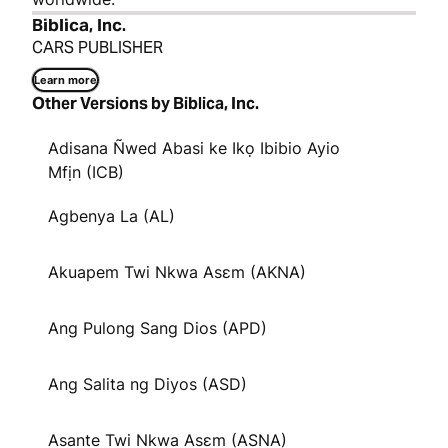
Biblica, Inc.
CARS PUBLISHER
Learn more
Other Versions by Biblica, Inc.
Adisana Ñwed Abasi ke Ikọ Ibibio Ayio
Mfịn (ICB)
Agbenya La (AL)
Akuapem Twi Nkwa Asɛm (AKNA)
Ang Pulong Sang Dios (APD)
Ang Salita ng Diyos (ASD)
Asante Twi Nkwa Asɛm (ASNA)