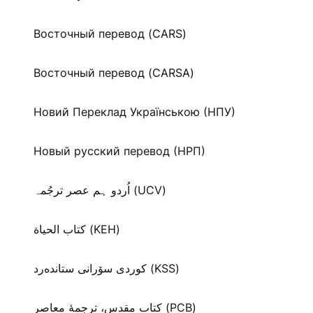
Восточный перевод (CARS)
Восточный перевод (CARSA)
Новий Переклад Українською (НПУ)
Новый русский перевод (НРП)
اُردو ہم عصر ترجُمہ (UCV)
كتاب الحياة (KEH)
كوردی سۆرانی ستانده‌رد (KSS)
کتاب مقدس، ترجمۀ معاصر (PCB)