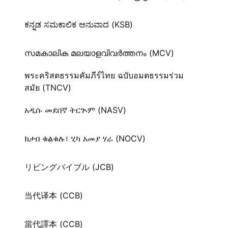
ಕನ್ನಡ ಸಮಕಾಲಿಕ ಅನುವಾದ (KSB)
സമകാലിക മലയാളവിവർത്തനം (MCV)
พระคริสตธรรมคัมภีร์ไทย ฉบับอมตธรรมร่วม
สมัย (TNCV)
አዲሱ መደበኛ ትርጒም (NASV)
ክታበ ቁልቁሉ፣ ሂካ አመያ ሃራ (NOCV)
リビングバイブル (JCB)
当代译本 (CCB)
當代譯本 (CCB)