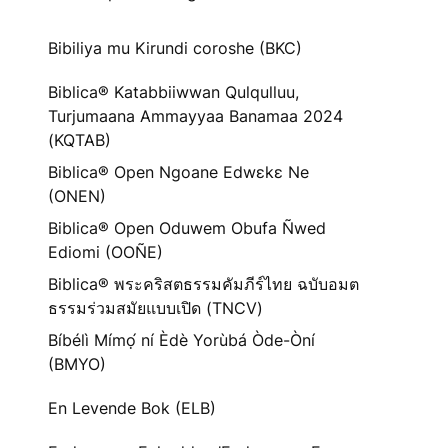
Bibiliya mu Kirundi coroshe (BKC)
Biblica® Katabbiiwwan Qulqulluu,
Turjumaana Ammayyaa Banamaa 2024
(KQTAB)
Biblica® Open Ngoane Edwɛkɛ Ne
(ONEN)
Biblica® Open Oduwem Obufa Ñwed
Ediomi (OOÑE)
Biblica® พระคริสตธรรมคัมภีร์ไทย ฉบับอมต
ธรรมร่วมสมัยแบบเปิด (TNCV)
Bíbélì Mímọ́ ní Èdè Yorùbá Òde-Òní
(BMYO)
En Levende Bok (ELB)