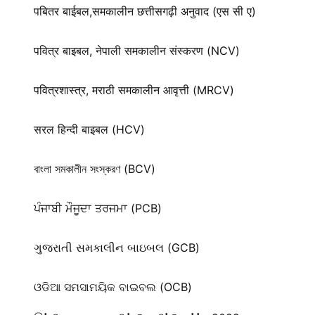
पबितर बाईबल,समकालीन छत्तीसगढ़ी अनुवाद (एस सी ए)
पवित्र बाइबल, नेपाली समकालीन संस्करण (NCV)
पवित्रशास्त्र, मराठी समकालीन आवृत्ती (MRCV)
सरल हिन्दी बाइबल (HCV)
বাংলা সমকালীন সংস্করণ (BCV)
ਪੰਜਾਬੀ ਮੌਜੂਦਾ ਤਰਜਮਾ (PCB)
ગુજરાતી સમકાલીન બાઇબલ (GCB)
ଓଡିଆ ସମସାମୟିକ ବାଇବଲ (OCB)