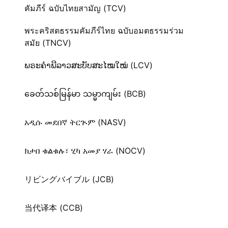
คัมภีร์ ฉบับไทยสามัญ (TCV)
พระคริสตธรรมคัมภีร์ไทย ฉบับอมตธรรมร่วม
สมัย (TNCV)
ພຣະຄຳພີລາວສະບັບສະໄໝໃໝ່ (LCV)
ခေတ်သစ်​မြန်မာ သမ္မာကျမ်း (BCB)
አዲሱ መደበኛ ትርጒም (NASV)
ክታበ ቁልቁሉ፣ ሂካ አመያ ሃራ (NOCV)
リビングバイブル (JCB)
当代译本 (CCB)