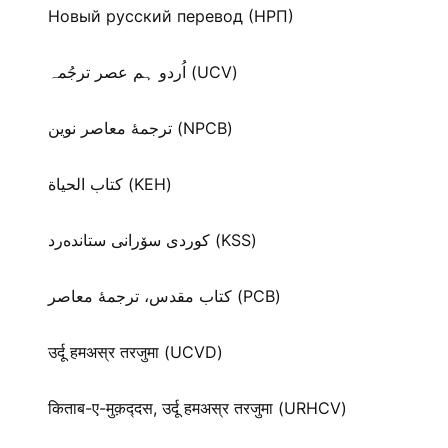
Новый русский перевод (НРП)
اُردو ہم عصر ترجُمہ (UCV)
ترجمۀ معاصر نوین (NPCB)
كتاب الحياة (KEH)
كوردی سۆرانی ستانده‌رد (KSS)
کتاب مقدس، ترجمۀ معاصر (PCB)
उर्दू हमअस्र तरजुमा (UCVD)
किताब-ए-मुक़द्‍दस, उर्दू हमअस्र तरजुमा (URHCV)