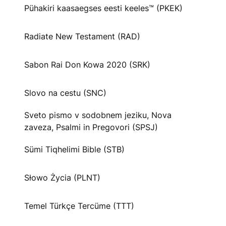
Pühakiri kaasaegses eesti keeles™ (PKEK)
Radiate New Testament (RAD)
Sabon Rai Don Kowa 2020 (SRK)
Slovo na cestu (SNC)
Sveto pismo v sodobnem jeziku, Nova
zaveza, Psalmi in Pregovori (SPSJ)
Sümi Tiqhelimi Bible (STB)
Słowo Życia (PLNT)
Temel Türkçe Tercüme (TTT)