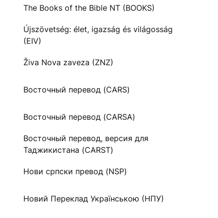
The Books of the Bible NT (BOOKS)
Újszövetség: élet, igazság és világosság
(EIV)
Živa Nova zaveza (ZNZ)
Восточный перевод (CARS)
Восточный перевод (CARSA)
Восточный перевод, версия для
Таджикистана (CARST)
Нови српски превод (NSP)
Новий Переклад Українською (НПУ)