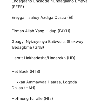
Endagaano Enkadde n’Endagaano Empya
(EEEE)
Ereyga Illaahey Axdiga Cusub (EI)
Firman Allah Yang Hidup (FAYH)
Gbagyi Nyizeyenya Baibwulu: Shekwoyi
Ɓədagbma (GNB)
Habrit Hakhadasha/Haderekh (HD)
Het Boek (HTB)
Hiikkaa Ammayyaa Haaraa, Loqoda
Dhiʼaa (HAH)
Hoffnung für alle (Hfa)