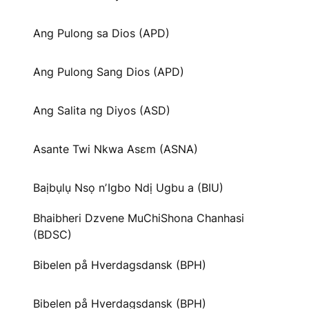
Ang Pulong sa Dios (APD)
Ang Pulong Sang Dios (APD)
Ang Salita ng Diyos (ASD)
Asante Twi Nkwa Asɛm (ASNA)
Baịbụlụ Nsọ nʼIgbo Ndị Ugbu a (BIU)
Bhaibheri Dzvene MuChiShona Chanhasi
(BDSC)
Bibelen på Hverdagsdansk (BPH)
Bibelen på Hverdagsdansk (BPH)