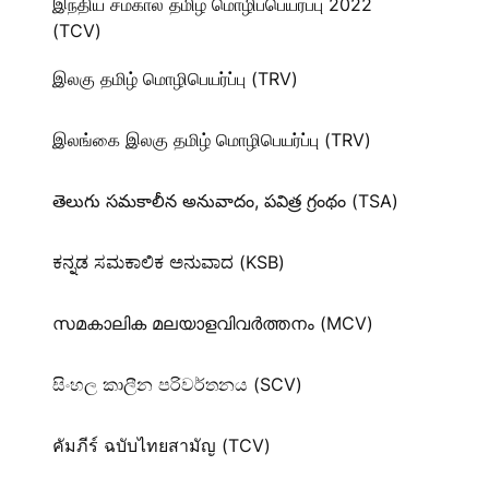
இந்திய சமகால தமிழ் மொழிப்பெயர்ப்பு 2022
(TCV)
இலகு தமிழ் மொழிபெயர்ப்பு (TRV)
இலங்கை இலகு தமிழ் மொழிபெயர்ப்பு (TRV)
తెలుగు సమకాలీన అనువాదం, పవిత్ర గ్రంథం (TSA)
ಕನ್ನಡ ಸಮಕಾಲಿಕ ಅನುವಾದ (KSB)
സമകാലിക മലയാളവിവർത്തനം (MCV)
සිංහල කාලීන පරිවර්තනය (SCV)
คัมภีร์ ฉบับไทยสามัญ (TCV)