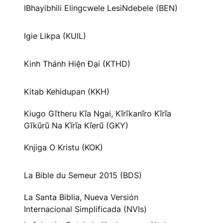
IBhayibhili Elingcwele LesiNdebele (BEN)
Igie Likpa (KUIL)
Kinh Thánh Hiện Đại (KTHD)
Kitab Kehidupan (KKH)
Kiugo Gĩtheru Kĩa Ngai, Kĩrĩkanĩro Kĩrĩa
Gĩkũrũ Na Kĩrĩa Kĩerũ (GKY)
Knjiga O Kristu (KOK)
La Bible du Semeur 2015 (BDS)
La Santa Biblia, Nueva Versión
Internacional Simplificada (NVIs)