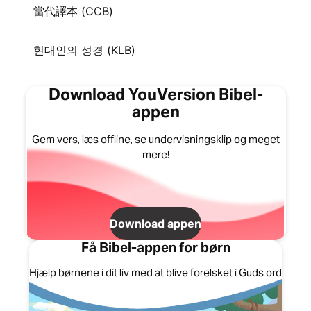
當代譯本 (CCB)
현대인의 성경 (KLB)
Download YouVersion Bibel-
appen
Gem vers, læs offline, se undervisningsklip og meget
mere!
Download appen
Få Bibel-appen for børn
Hjælp børnene i dit liv med at blive forelsket i Guds ord