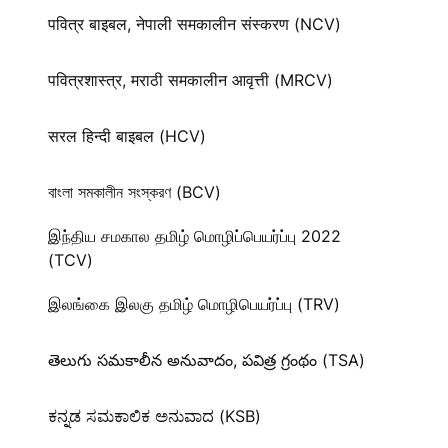
पवित्र बाइबल, नेपाली समकालीन संस्करण (NCV)
पवित्रशास्त्र, मराठी समकालीन आवृत्ती (MRCV)
सरल हिन्दी बाइबल (HCV)
বাংলা সমকালীন সংস্করণ (BCV)
இந்திய சமகால தமிழ் மொழிப்பெயர்ப்பு 2022
(TCV)
இலங்கை இலகு தமிழ் மொழிபெயர்ப்பு (TRV)
తెలుగు సమకాలీన అనువాదం, పవిత్ర గ్రంథం (TSA)
ಕನ್ನಡ ಸಮಕಾಲಿಕ ಅನುವಾದ (KSB)