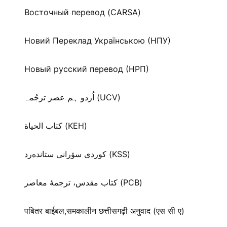
Восточный перевод (CARSA)
Новий Переклад Українською (НПУ)
Новый русский перевод (НРП)
اُردو ہم عصر ترجُمہ (UCV)
كتاب الحياة (KEH)
كوردی سۆرانی ستانده‌رد (KSS)
کتاب مقدس، ترجمۀ معاصر (PCB)
पबितर बाईबल,समकालीन छत्तीसगढ़ी अनुवाद (एस सी ए)