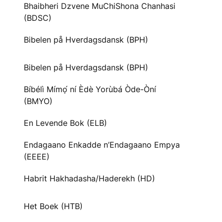
Bhaibheri Dzvene MuChiShona Chanhasi
(BDSC)
Bibelen på Hverdagsdansk (BPH)
Bibelen på Hverdagsdansk (BPH)
Bíbélì Mímọ́ ní Èdè Yorùbá Òde-Òní
(BMYO)
En Levende Bok (ELB)
Endagaano Enkadde n’Endagaano Empya
(EEEE)
Habrit Hakhadasha/Haderekh (HD)
Het Boek (HTB)