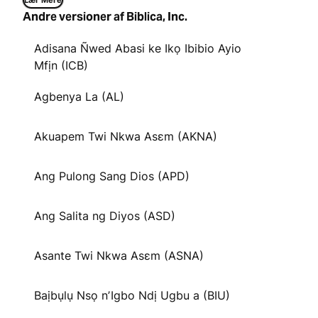
Lær Mere
Andre versioner af Biblica, Inc.
Adisana Ñwed Abasi ke Ikọ Ibibio Ayio
Mfịn (ICB)
Agbenya La (AL)
Akuapem Twi Nkwa Asɛm (AKNA)
Ang Pulong Sang Dios (APD)
Ang Salita ng Diyos (ASD)
Asante Twi Nkwa Asɛm (ASNA)
Baịbụlụ Nsọ nʼIgbo Ndị Ugbu a (BIU)