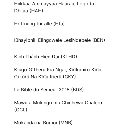
Hiikkaa Ammayyaa Haaraa, Loqoda
Dhiʼaa (HAH)
Hoffnung für alle (Hfa)
IBhayibhili Elingcwele LesiNdebele (BEN)
Kinh Thánh Hiện Đại (KTHD)
Kiugo Gĩtheru Kĩa Ngai, Kĩrĩkanĩro Kĩrĩa
Gĩkũrũ Na Kĩrĩa Kĩerũ (GKY)
La Bible du Semeur 2015 (BDS)
Mawu a Mulungu mu Chichewa Chalero
(CCL)
Mokanda na Bomoi (MNB)