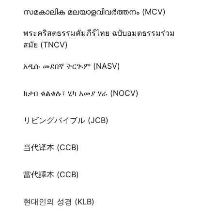
സമകാലിക മലയാളവിവർത്തനം (MCV)
พระคริสตธรรมคัมภีร์ไทย ฉบับอมตธรรมร่วม
สมัย (TNCV)
አዲሱ መደበኛ ትርጒም (NASV)
ክታበ ቁልቁሉ፣ ሂካ አመያ ሃራ (NOCV)
リビングバイブル (JCB)
当代译本 (CCB)
當代譯本 (CCB)
현대인의 성경 (KLB)