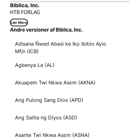
Biblica, Inc.
HTB FORLAG
Lær Mere
Andre versioner af Biblica, Inc.
Adisana Ñwed Abasi ke Ikọ Ibibio Ayio
Mfịn (ICB)
Agbenya La (AL)
Akuapem Twi Nkwa Asɛm (AKNA)
Ang Pulong Sang Dios (APD)
Ang Salita ng Diyos (ASD)
Asante Twi Nkwa Asɛm (ASNA)