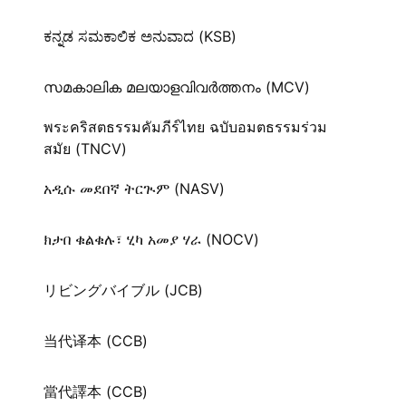
ಕನ್ನಡ ಸಮಕಾಲಿಕ ಅನುವಾದ (KSB)
സമകാലിക മലയാളവിവർത്തനം (MCV)
พระคริสตธรรมคัมภีร์ไทย ฉบับอมตธรรมร่วม
สมัย (TNCV)
አዲሱ መደበኛ ትርጒም (NASV)
ክታበ ቁልቁሉ፣ ሂካ አመያ ሃራ (NOCV)
リビングバイブル (JCB)
当代译本 (CCB)
當代譯本 (CCB)