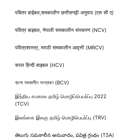
पबितर बाईबल,समकालीन छत्तीसगढ़ी अनुवाद (एस सी ए)
पवित्र बाइबल, नेपाली समकालीन संस्करण (NCV)
पवित्रशास्त्र, मराठी समकालीन आवृत्ती (MRCV)
सरल हिन्दी बाइबल (HCV)
বাংলা সমকালীন সংস্করণ (BCV)
இந்திய சமகால தமிழ் மொழிப்பெயர்ப்பு 2022
(TCV)
இலங்கை இலகு தமிழ் மொழிபெயர்ப்பு (TRV)
తెలుగు సమకాలీన అనువాదం, పవిత్ర గ్రంథం (TSA)