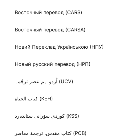
Восточный перевод (CARS)
Восточный перевод (CARSA)
Новий Переклад Українською (НПУ)
Новый русский перевод (НРП)
اُردو ہم عصر ترجُمہ (UCV)
كتاب الحياة (KEH)
كوردی سۆرانی ستانده‌رد (KSS)
کتاب مقدس، ترجمۀ معاصر (PCB)