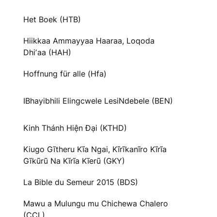
Het Boek (HTB)
Hiikkaa Ammayyaa Haaraa, Loqoda
Dhiʼaa (HAH)
Hoffnung für alle (Hfa)
IBhayibhili Elingcwele LesiNdebele (BEN)
Kinh Thánh Hiện Đại (KTHD)
Kiugo Gĩtheru Kĩa Ngai, Kĩrĩkanĩro Kĩrĩa
Gĩkũrũ Na Kĩrĩa Kĩerũ (GKY)
La Bible du Semeur 2015 (BDS)
Mawu a Mulungu mu Chichewa Chalero
(CCL)