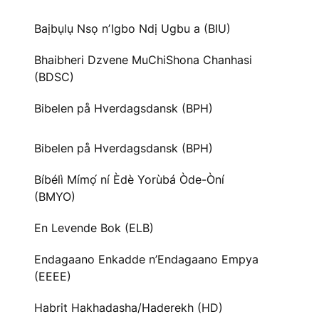
Baịbụlụ Nsọ nʼIgbo Ndị Ugbu a (BIU)
Bhaibheri Dzvene MuChiShona Chanhasi
(BDSC)
Bibelen på Hverdagsdansk (BPH)
Bibelen på Hverdagsdansk (BPH)
Bíbélì Mímọ́ ní Èdè Yorùbá Òde-Òní
(BMYO)
En Levende Bok (ELB)
Endagaano Enkadde n’Endagaano Empya
(EEEE)
Habrit Hakhadasha/Haderekh (HD)