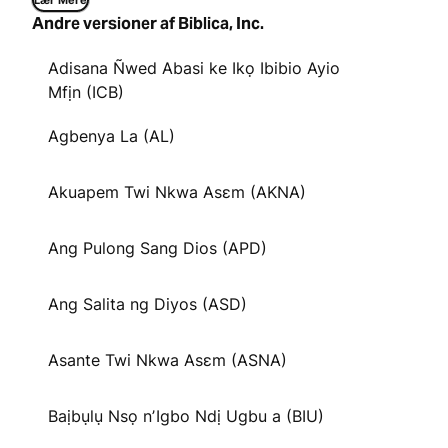
Lær Mere
Andre versioner af Biblica, Inc.
Adisana Ñwed Abasi ke Ikọ Ibibio Ayio
Mfịn (ICB)
Agbenya La (AL)
Akuapem Twi Nkwa Asɛm (AKNA)
Ang Pulong Sang Dios (APD)
Ang Salita ng Diyos (ASD)
Asante Twi Nkwa Asɛm (ASNA)
Baịbụlụ Nsọ nʼIgbo Ndị Ugbu a (BIU)