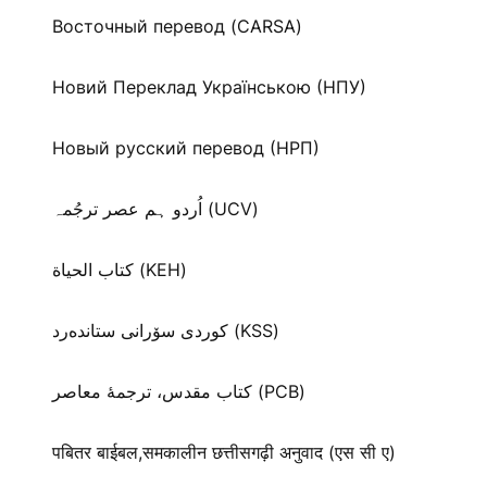
Восточный перевод (CARSA)
Новий Переклад Українською (НПУ)
Новый русский перевод (НРП)
اُردو ہم عصر ترجُمہ (UCV)
كتاب الحياة (KEH)
كوردی سۆرانی ستانده‌رد (KSS)
کتاب مقدس، ترجمۀ معاصر (PCB)
पबितर बाईबल,समकालीन छत्तीसगढ़ी अनुवाद (एस सी ए)