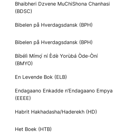
Bhaibheri Dzvene MuChiShona Chanhasi
(BDSC)
Bibelen på Hverdagsdansk (BPH)
Bibelen på Hverdagsdansk (BPH)
Bíbélì Mímọ́ ní Èdè Yorùbá Òde-Òní
(BMYO)
En Levende Bok (ELB)
Endagaano Enkadde n’Endagaano Empya
(EEEE)
Habrit Hakhadasha/Haderekh (HD)
Het Boek (HTB)