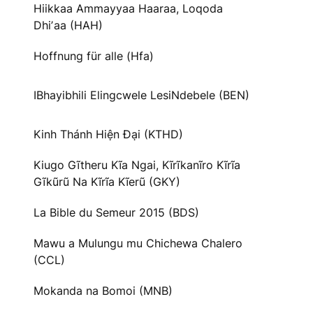
Hiikkaa Ammayyaa Haaraa, Loqoda
Dhiʼaa (HAH)
Hoffnung für alle (Hfa)
IBhayibhili Elingcwele LesiNdebele (BEN)
Kinh Thánh Hiện Đại (KTHD)
Kiugo Gĩtheru Kĩa Ngai, Kĩrĩkanĩro Kĩrĩa
Gĩkũrũ Na Kĩrĩa Kĩerũ (GKY)
La Bible du Semeur 2015 (BDS)
Mawu a Mulungu mu Chichewa Chalero
(CCL)
Mokanda na Bomoi (MNB)