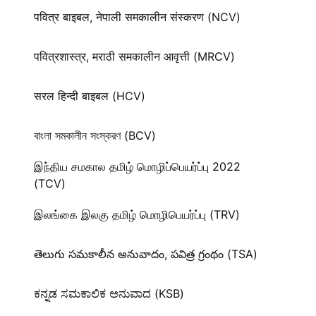
पवित्र बाइबल, नेपाली समकालीन संस्करण (NCV)
पवित्रशास्त्र, मराठी समकालीन आवृत्ती (MRCV)
सरल हिन्दी बाइबल (HCV)
বাংলা সমকালীন সংস্করণ (BCV)
இந்திய சமகால தமிழ் மொழிப்பெயர்ப்பு 2022
(TCV)
இலங்கை இலகு தமிழ் மொழிபெயர்ப்பு (TRV)
తెలుగు సమకాలీన అనువాదం, పవిత్ర గ్రంథం (TSA)
ಕನ್ನಡ ಸಮಕಾಲಿಕ ಅನುವಾದ (KSB)