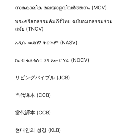
സമകാലിക മലയാളവിവർത്തനം (MCV)
พระคริสตธรรมคัมภีร์ไทย ฉบับอมตธรรมร่วม
สมัย (TNCV)
አዲሱ መደበኛ ትርጒም (NASV)
ክታበ ቁልቁሉ፣ ሂካ አመያ ሃራ (NOCV)
リビングバイブル (JCB)
当代译本 (CCB)
當代譯本 (CCB)
현대인의 성경 (KLB)