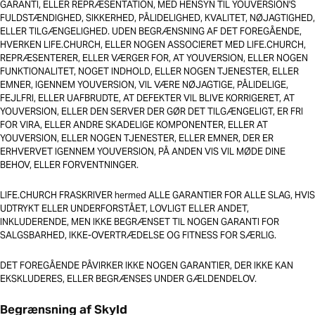
GARANTI, ELLER REPRÆSENTATION, MED HENSYN TIL YOUVERSION'S
FULDSTÆNDIGHED, SIKKERHED, PÅLIDELIGHED, KVALITET, NØJAGTIGHED,
ELLER TILGÆNGELIGHED. UDEN BEGRÆNSNING AF DET FOREGÅENDE,
HVERKEN LIFE.CHURCH, ELLER NOGEN ASSOCIERET MED LIFE.CHURCH,
REPRÆSENTERER, ELLER VÆRGER FOR, AT YOUVERSION, ELLER NOGEN
FUNKTIONALITET, NOGET INDHOLD, ELLER NOGEN TJENESTER, ELLER
EMNER, IGENNEM YOUVERSION, VIL VÆRE NØJAGTIGE, PÅLIDELIGE,
FEJLFRI, ELLER UAFBRUDTE, AT DEFEKTER VIL BLIVE KORRIGERET, AT
YOUVERSION, ELLER DEN SERVER DER GØR DET TILGÆNGELIGT, ER FRI
FOR VIRA, ELLER ANDRE SKADELIGE KOMPONENTER, ELLER AT
YOUVERSION, ELLER NOGEN TJENESTER, ELLER EMNER, DER ER
ERHVERVET IGENNEM YOUVERSION, PÅ ANDEN VIS VIL MØDE DINE
BEHOV, ELLER FORVENTNINGER.
LIFE.CHURCH FRASKRIVER hermed ALLE GARANTIER FOR ALLE SLAG, HVIS
UDTRYKT ELLER UNDERFORSTÅET, LOVLIGT ELLER ANDET,
INKLUDERENDE, MEN IKKE BEGRÆNSET TIL NOGEN GARANTI FOR
SALGSBARHED, IKKE-OVERTRÆDELSE OG FITNESS FOR SÆRLIG.
DET FOREGÅENDE PÅVIRKER IKKE NOGEN GARANTIER, DER IKKE KAN
EKSKLUDERES, ELLER BEGRÆNSES UNDER GÆLDENDELOV.
Begrænsning af Skyld