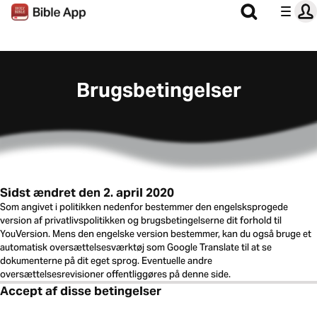
Brugsbetingelser
Sidst ændret den 2. april 2020
Som angivet i politikken nedenfor bestemmer den engelsksprogede
version af privatlivspolitikken og brugsbetingelserne dit forhold til
YouVersion. Mens den engelske version bestemmer, kan du også bruge et
automatisk oversættelsesværktøj som Google Translate til at se
dokumenterne på dit eget sprog. Eventuelle andre
oversættelsesrevisioner offentliggøres på denne side.
Accept af disse betingelser