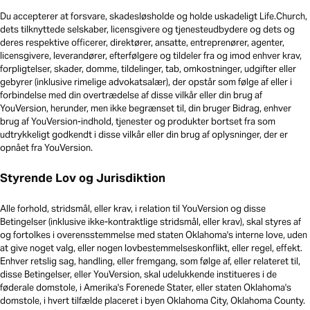
Du accepterer at forsvare, skadesløsholde og holde uskadeligt Life.Church,
dets tilknyttede selskaber, licensgivere og tjenesteudbydere og dets og
deres respektive officerer, direktører, ansatte, entreprenører, agenter,
licensgivere, leverandører, efterfølgere og tildeler fra og imod enhver krav,
forpligtelser, skader, domme, tildelinger, tab, omkostninger, udgifter eller
gebyrer (inklusive rimelige advokatsalær), der opstår som følge af eller i
forbindelse med din overtrædelse af disse vilkår eller din brug af
YouVersion, herunder, men ikke begrænset til, din bruger Bidrag, enhver
brug af YouVersion-indhold, tjenester og produkter bortset fra som
udtrykkeligt godkendt i disse vilkår eller din brug af oplysninger, der er
opnået fra YouVersion.
Styrende Lov og Jurisdiktion
Alle forhold, stridsmål, eller krav, i relation til YouVersion og disse
Betingelser (inklusive ikke-kontraktlige stridsmål, eller krav), skal styres af
og fortolkes i overensstemmelse med staten Oklahoma's interne love, uden
at give noget valg, eller nogen lovbestemmelseskonflikt, eller regel, effekt.
Enhver retslig sag, handling, eller fremgang, som følge af, eller relateret til,
disse Betingelser, eller YouVersion, skal udelukkende institueres i de
føderale domstole, i Amerika's Forenede Stater, eller staten Oklahoma's
domstole, i hvert tilfælde placeret i byen Oklahoma City, Oklahoma County.