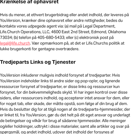
Krænkelse af ophavsret
Hvis du mener, at ethvert brugerbidrag eller andet indhold, der leveres på
YouVersion, krænker dine ophavsret eller andre rettigheder, bedes du
kontakte vores udpegede agent via: (a) mail på Legal Department,
Life.Church Operations, LLC, 4600 East 2nd Street, Edmond, Oklahoma
73034; (b) telefon på 405-680-5433; eller (c) elektronisk post på
legal@life.church
. Vær opmærksom på, at det er Life.Churchs politik at
lukke brugerkonti for gentagne overtrædere.
Tredjeparts Links og Tjenester
YouVersion inkluderer muligvis indhold forsynet af tredjeparter. Hvis
YouVersion indeholder links til andre sider og pop-op'er, og lignende
ressourcer forsynet af tredjeparter, er disse links og ressourcer kun
forsynet, for din bekvemmeligheds skyld. Vi har ingen kontrol over disse
siders, eller ressourcers indhold, og accepterer intet ansvar for dem, eller
for noget tab, eller skade, der måtte opstå, som følge af din brug af dem.
Hvis du beslutter dig for at tilgå nogen af ​​de tredjeparts-hjemmesider, der
er linket til, fra YouVersion, gør du det helt på dit eget ansvar og underlagt
de betingelser og vilkår for brug af sådanne hjemmesider. Alle meninger
og/eller holdninger, udtrykt i disse materialer, samt alle artikler og svar på
spørgsmål, og andet indhold, udover det indhold der forsynes af