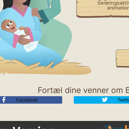
berøringsakt
animatio
Fortæl dine venner om B
Facebook
Twitt