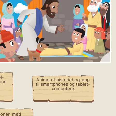
l-
Animeret historiebog-app
dine
til smartphones og tablet-
computere
tioner, med