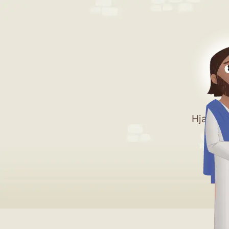
Hjælp di
vild