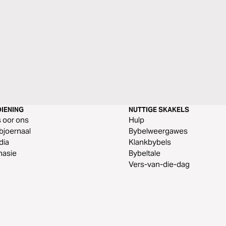
IENING
NUTTIGE SKAKELS
s oor ons
Hulp
joernaal
Bybelweergawes
dia
Klankbybels
nasie
Bybeltale
Vers-van-die-dag