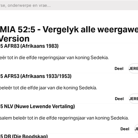
IA 52:5 - Vergelyk alle weergaw
Version
5 AFR83 (Afrikaans 1983)
leër tot in die elfde regeringsjaar van koning Sedekia.
Deel
JER
5 AFR53 (Afrikaans 1933/1953)
 beleër tot die elfde jaar van die koning Sedekía.
Deel
JER
5 NLV (Nuwe Lewende Vertaling)
salem beleër tot in die elfde regeringsjaar van koning Sedekia.
Deel
J
5 DB (Die Boodskap)