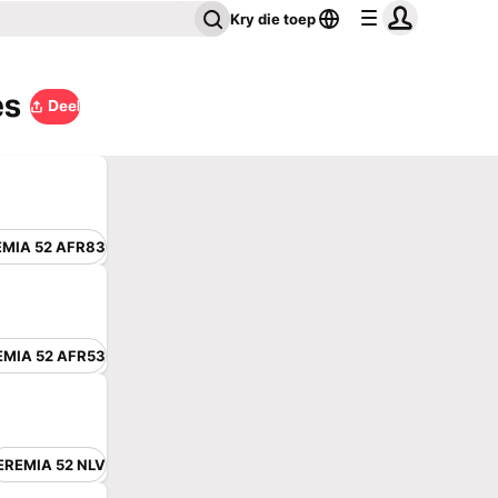
Kry die toep
es
Deel
EMIA 52 AFR83
EMIA 52 AFR53
EREMIA 52 NLV