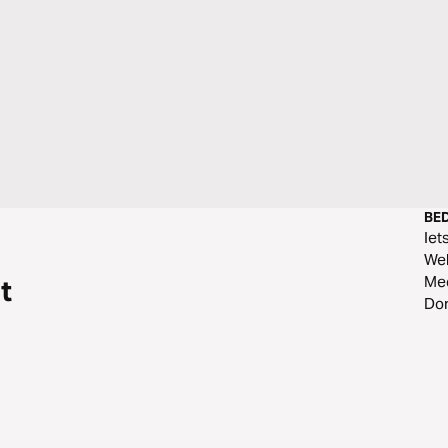
BED
Iet
Web
Me
t
Do