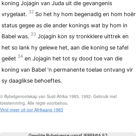
koning Jojagin van Juda uit die gevangenis
32
vrygelaat.
So het hy hom begenadig en hom hoër
status gegee as die ander konings wat by hom in
33
Babel was.
Jojagin kon sy tronkklere uittrek en
het so lank hy gelewe het, aan die koning se tafel
34
geëet
en Jojagin het tot sy dood toe van die
koning van Babel 'n permanente toelae ontvang vir
sy daaglikse behoeftes.
© Bybelgenootskap van Suid-Afrika 1983, 1992. Gebruik met
toestemming. Alle regte voorbehou.
Vind meer uit oor Afrikaans 1983
Gewilde Bybelverse vanaf
JEREMIA 52