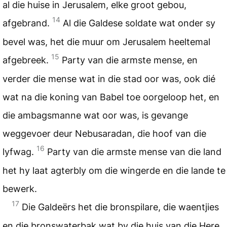
al die huise in Jerusalem, elke groot gebou,
14
afgebrand.
Al die Galdese soldate wat onder sy
bevel was, het die muur om Jerusalem heeltemal
15
afgebreek.
Party van die armste mense, en
verder die mense wat in die stad oor was, ook dié
wat na die koning van Babel toe oorgeloop het, en
die ambagsmanne wat oor was, is gevange
weggevoer deur Nebusaradan, die hoof van die
16
lyfwag.
Party van die armste mense van die land
het hy laat agterbly om die wingerde en die lande te
bewerk.
17
Die Galdeërs het die bronspilare, die waentjies
en die bronswaterbak wat by die huis van die Here