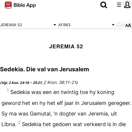
JEREMIA 52
AFR83
JEREMIA 52
Sedekia. Die val van Jerusalem
2 Kron. 36:11-21
(Vgl. 2 Kon. 24:18 – 25:21;
)
1
Sedekia was een en twintig toe hy koning
geword het en hy het elf jaar in Jerusalem geregeer.
Sy ma was Gamutal, 'n dogter van Jeremia, uit
2
Libna.
Sedekia het gedoen wat verkeerd is in die