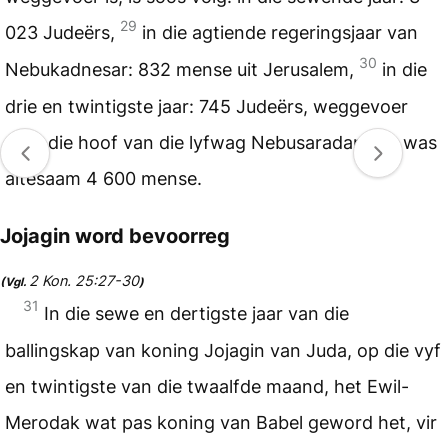
29
023 Judeërs,
in die agtiende regeringsjaar van
30
Nebukadnesar: 832 mense uit Jerusalem,
in die
drie en twintigste jaar: 745 Judeërs, weggevoer
deur die hoof van die lyfwag Nebusaradan. Dit was
altesaam 4 600 mense.
Jojagin word bevoorreg
2 Kon. 25:27-30
(Vgl.
)
31
In die sewe en dertigste jaar van die
ballingskap van koning Jojagin van Juda, op die vyf
en twintigste van die twaalfde maand, het Ewil-
Merodak wat pas koning van Babel geword het, vir