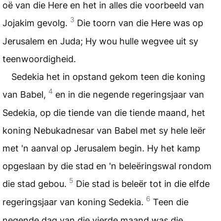
oë van die Here en het in alles die voorbeeld van
3
Jojakim gevolg.
Die toorn van die Here was op
Jerusalem en Juda; Hy wou hulle wegvee uit sy
teenwoordigheid.
Sedekia het in opstand gekom teen die koning
4
van Babel,
en in die negende regeringsjaar van
Sedekia, op die tiende van die tiende maand, het
koning Nebukadnesar van Babel met sy hele leër
met 'n aanval op Jerusalem begin. Hy het kamp
opgeslaan by die stad en 'n beleëringswal rondom
5
die stad gebou.
Die stad is beleër tot in die elfde
6
regeringsjaar van koning Sedekia.
Teen die
negende dag van die vierde maand was die