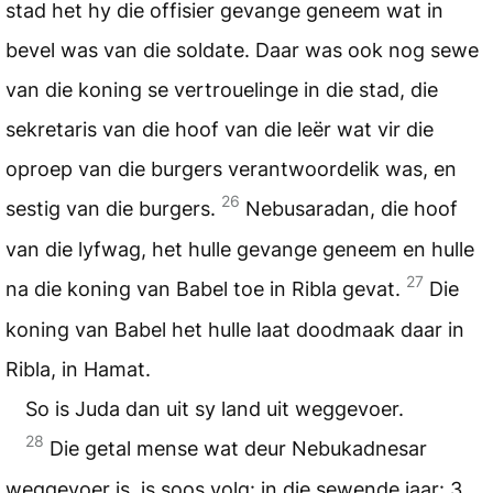
stad het hy die offisier gevange geneem wat in
bevel was van die soldate. Daar was ook nog sewe
van die koning se vertrouelinge in die stad, die
sekretaris van die hoof van die leër wat vir die
oproep van die burgers verantwoordelik was, en
26
sestig van die burgers.
Nebusaradan, die hoof
van die lyfwag, het hulle gevange geneem en hulle
27
na die koning van Babel toe in Ribla gevat.
Die
koning van Babel het hulle laat doodmaak daar in
Ribla, in Hamat.
So is Juda dan uit sy land uit weggevoer.
28
Die getal mense wat deur Nebukadnesar
weggevoer is, is soos volg: in die sewende jaar: 3