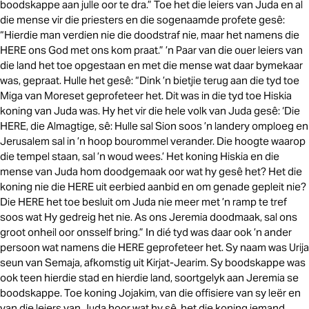
boodskappe aan julle oor te dra.” Toe het die leiers van Juda en al
die mense vir die priesters en die sogenaamde profete gesê:
“Hierdie man verdien nie die doodstraf nie, maar het namens die
HERE ons God met ons kom praat.” ’n Paar van die ouer leiers van
die land het toe opgestaan en met die mense wat daar bymekaar
was, gepraat. Hulle het gesê: “Dink ’n bietjie terug aan die tyd toe
Miga van Moreset geprofeteer het. Dit was in die tyd toe Hiskia
koning van Juda was. Hy het vir die hele volk van Juda gesê: ‘Die
HERE, die Almagtige, sê: Hulle sal Sion soos ’n landery omploeg en
Jerusalem sal in ’n hoop bourommel verander. Die hoogte waarop
die tempel staan, sal ’n woud wees.’ Het koning Hiskia en die
mense van Juda hom doodgemaak oor wat hy gesê het? Het die
koning nie die HERE uit eerbied aanbid en om genade gepleit nie?
Die HERE het toe besluit om Juda nie meer met ’n ramp te tref
soos wat Hy gedreig het nie. As ons Jeremia doodmaak, sal ons
groot onheil oor onsself bring.” In dié tyd was daar ook ’n ander
persoon wat namens die HERE geprofeteer het. Sy naam was Urija
seun van Semaja, afkomstig uit Kirjat-Jearim. Sy boodskappe was
ook teen hierdie stad en hierdie land, soortgelyk aan Jeremia se
boodskappe. Toe koning Jojakim, van die offisiere van sy leër en
van die leiers van Juda hoor wat hy sê, het die koning iemand