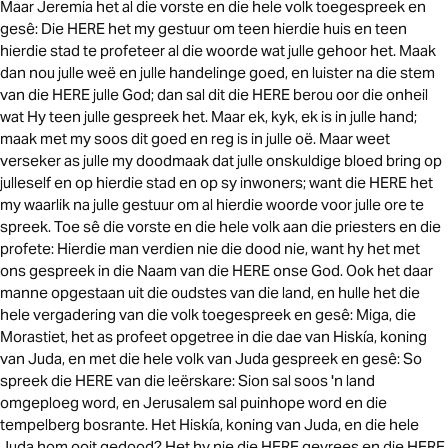
Maar Jeremia het al die vorste en die hele volk toegespreek en
gesê: Die HERE het my gestuur om teen hierdie huis en teen
hierdie stad te profeteer al die woorde wat julle gehoor het. Maak
dan nou julle weë en julle handelinge goed, en luister na die stem
van die HERE julle God; dan sal dit die HERE berou oor die onheil
wat Hy teen julle gespreek het. Maar ek, kyk, ek is in julle hand;
maak met my soos dit goed en reg is in julle oë. Maar weet
verseker as julle my doodmaak dat julle onskuldige bloed bring op
julleself en op hierdie stad en op sy inwoners; want die HERE het
my waarlik na julle gestuur om al hierdie woorde voor julle ore te
spreek. Toe sê die vorste en die hele volk aan die priesters en die
profete: Hierdie man verdien nie die dood nie, want hy het met
ons gespreek in die Naam van die HERE onse God. Ook het daar
manne opgestaan uit die oudstes van die land, en hulle het die
hele vergadering van die volk toegespreek en gesê: Miga, die
Morastiet, het as profeet opgetree in die dae van Hiskía, koning
van Juda, en met die hele volk van Juda gespreek en gesê: So
spreek die HERE van die leërskare: Sion sal soos 'n land
omgeploeg word, en Jerusalem sal puinhope word en die
tempelberg bosrante. Het Hiskía, koning van Juda, en die hele
Juda hom ooit gedood? Het hy nie die HERE gevrees en die HERE