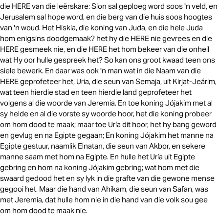
die HERE van die leërskare: Sion sal geploeg word soos 'n veld, en
Jerusalem sal hope word, en die berg van die huis soos hoogtes
van 'n woud. Het Hiskia, die koning van Juda, en die hele Juda
hom enigsins doodgemaak? het hy die HERE nie gevrees en die
HERE gesmeek nie, en die HERE het hom bekeer van die onheil
wat Hy oor hulle gespreek het? So kan ons groot kwaad teen ons
siele bewerk. En daar was ook 'n man wat in die Naam van die
HERE geprofeteer het, Uria, die seun van Semaja, uit Kirjat-Jeárim,
wat teen hierdie stad en teen hierdie land geprofeteer het
volgens al die woorde van Jeremia. En toe koning Jójakim met al
sy helde en al die vorste sy woorde hoor, het die koning probeer
om hom dood te maak; maar toe Uría dit hoor, het hy bang geword
en gevlug en na Egipte gegaan; En koning Jójakim het manne na
Egipte gestuur, naamlik Elnatan, die seun van Akbor, en sekere
manne saam met hom na Egipte. En hulle het Uría uit Egipte
gebring en hom na koning Jójakim gebring; wat hom met die
swaard gedood het en sy lyk in die grafte van die gewone mense
gegooi het. Maar die hand van Ahikam, die seun van Safan, was
met Jeremia, dat hulle hom nie in die hand van die volk sou gee
om hom dood te maak nie.