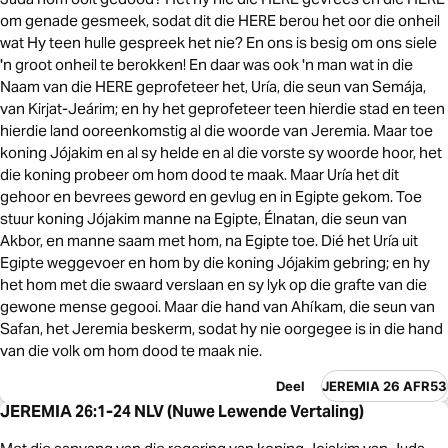
om genade gesmeek, sodat dit die HERE berou het oor die onheil
wat Hy teen hulle gespreek het nie? En ons is besig om ons siele
'n groot onheil te berokken! En daar was ook 'n man wat in die
Naam van die HERE geprofeteer het, Uría, die seun van Semája,
van Kirjat-Jeárim; en hy het geprofeteer teen hierdie stad en teen
hierdie land ooreenkomstig al die woorde van Jeremia. Maar toe
koning Jójakim en al sy helde en al die vorste sy woorde hoor, het
die koning probeer om hom dood te maak. Maar Uría het dit
gehoor en bevrees geword en gevlug en in Egipte gekom. Toe
stuur koning Jójakim manne na Egipte, Élnatan, die seun van
Akbor, en manne saam met hom, na Egipte toe. Dié het Uría uit
Egipte weggevoer en hom by die koning Jójakim gebring; en hy
het hom met die swaard verslaan en sy lyk op die grafte van die
gewone mense gegooi. Maar die hand van Ahíkam, die seun van
Safan, het Jeremia beskerm, sodat hy nie oorgegee is in die hand
van die volk om hom dood te maak nie.
Deel
JEREMIA 26 AFR53
JEREMIA 26:1-24 NLV (Nuwe Lewende Vertaling)