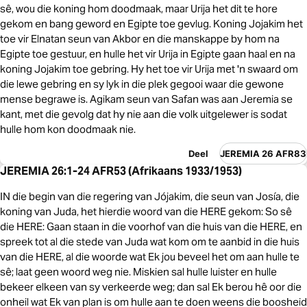
sê, wou die koning hom doodmaak, maar Urija het dit te hore
gekom en bang geword en Egipte toe gevlug. Koning Jojakim het
toe vir Elnatan seun van Akbor en die manskappe by hom na
Egipte toe gestuur, en hulle het vir Urija in Egipte gaan haal en na
koning Jojakim toe gebring. Hy het toe vir Urija met 'n swaard om
die lewe gebring en sy lyk in die plek gegooi waar die gewone
mense begrawe is. Agikam seun van Safan was aan Jeremia se
kant, met die gevolg dat hy nie aan die volk uitgelewer is sodat
hulle hom kon doodmaak nie.
Deel
JEREMIA 26 AFR83
JEREMIA 26:1-24 AFR53 (Afrikaans 1933/1953)
IN die begin van die regering van Jójakim, die seun van Josía, die
koning van Juda, het hierdie woord van die HERE gekom: So sê
die HERE: Gaan staan in die voorhof van die huis van die HERE, en
spreek tot al die stede van Juda wat kom om te aanbid in die huis
van die HERE, al die woorde wat Ek jou beveel het om aan hulle te
sê; laat geen woord weg nie. Miskien sal hulle luister en hulle
bekeer elkeen van sy verkeerde weg; dan sal Ek berou hê oor die
onheil wat Ek van plan is om hulle aan te doen weens die boosheid