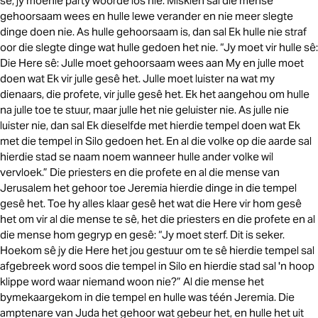
sê, jy moenie party woorde los nie. Miskien sal die mense
gehoorsaam wees en hulle lewe verander en nie meer slegte
dinge doen nie. As hulle gehoorsaam is, dan sal Ek hulle nie straf
oor die slegte dinge wat hulle gedoen het nie. “Jy moet vir hulle sê:
Die Here sê: Julle moet gehoorsaam wees aan My en julle moet
doen wat Ek vir julle gesê het. Julle moet luister na wat my
dienaars, die profete, vir julle gesê het. Ek het aangehou om hulle
na julle toe te stuur, maar julle het nie geluister nie. As julle nie
luister nie, dan sal Ek dieselfde met hierdie tempel doen wat Ek
met die tempel in Silo gedoen het. En al die volke op die aarde sal
hierdie stad se naam noem wanneer hulle ander volke wil
vervloek.” Die priesters en die profete en al die mense van
Jerusalem het gehoor toe Jeremia hierdie dinge in die tempel
gesê het. Toe hy alles klaar gesê het wat die Here vir hom gesê
het om vir al die mense te sê, het die priesters en die profete en al
die mense hom gegryp en gesê: “Jy moet sterf. Dit is seker.
Hoekom sê jy die Here het jou gestuur om te sê hierdie tempel sal
afgebreek word soos die tempel in Silo en hierdie stad sal 'n hoop
klippe word waar niemand woon nie?” Al die mense het
bymekaargekom in die tempel en hulle was téén Jeremia. Die
amptenare van Juda het gehoor wat gebeur het, en hulle het uit