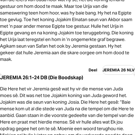
gestuur om hom dood te maak. Maar toe Urija van die
sameswering teen hom hoor, was hy baie bang. Hy het na Egipte
toe gevlug. Toe het koning Jojakim Elnatan seun van Akbor saam
met ’n paar ander mense Egipte toe gestuur. Hulle het Urija in
Egipte gevang en na koning Jojakim toe teruggebring. Die koning
het Urija laat teregstel en hom in ’n ongemerkte graf begrawe.
Agikam seun van Safan het ook by Jeremia gestaan. Hy het
gekeer dat hulle Jeremia aan die skare oorgee om hom dood te
maak.
Deel
JEREMIA 26 NLV
JEREMIA 26:1-24 DB (Die Boodskap)
Die Here het vir Jeremia gesê wat hy vir die mense van Juda
moes sê. Dit was net toe Jojakim koning van Juda geword het.
Jojakim was die seun van koning Josia. Die Here het gesê: “Baie
mense kom uit al die stede van Juda na die tempel om die Here te
aanbid. Gaan staan in die voorste gedeelte van die tempel van die
Here en praat met hierdie mense. Sê vir hulle alles wat Ek jou
opdrag gegee het om te sê. Moenie een woord terughou nie.