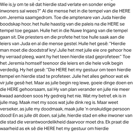
Wie is jy om te sê dat hierdie stad verlate en sonder enige
inwoners sal wees?” Al die mense het in die tempel van die HERE
om Jeremia saamgedrom. Toe die amptenare van Juda hierdie
boodskap hoor, het hulle haastig van die paleis na die HERE se
tempel toe gegaan. Hulle het in die Nuwe Ingang van die tempel
gaan sit. Die priesters en die profete het toe hulle saak aan die
leiers van Juda en al die mense gestel. Hulle het gesê: “Hierdie
man moet die doodstraf kry! Julle het met julle eie ore gehoor hoe
hy verraad pleeg, want hy het teen hierdie stad geprofeteer.” Toe
het Jeremia homself teenoor die leiers en die hele volk begin
verdedig. Hy het gesê: “Die HERE het my gestuur om teen hierdie
tempel en hierdie stad te profeteer. Julle het alles gehoor wat ek
vir julle gesê het. Maar as julle begin reg lewe, goeie dinge doen en
die HERE gehoorsaam, sal Hy van plan verander en julle nie meer
kwaad aandoen soos Hy gedreig het nie. Wat my betref, ek is in
julle mag. Maak met my soos wat julle dink reg is. Maar weet
verseker, as julle my doodmaak, maak julle ’n onskuldige persoon
dood! En as julle dit doen, sal julle, hierdie stad en elke inwoner van
die stad die verantwoordelikheid daarvoor moet dra. Ek praat die
waarheid as ek sê die HERE het my gestuur om hierdie