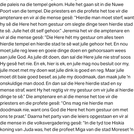
die paleis na die tempel gekom. Hulle het gaan sit in die Nuwe
Poort van die tempel. Die priesters en die profete het toe vir die
amptenare en vir al die mense gesê: “Hierdie man moet sterf, want
hy sê die Here het hom gestuur om slegte dinge teen hierdie stad
te sê. Julle het dit self gehoor.” Jeremia het vir die amptenare en
vir al die mense gesê: “Die Here hét my gestuur om alles teen
hierdie tempel en hierdie stad te sê wat julle gehoor het. En nou
moet julle reg lewe en goeie dinge doen en gehoorsaam wees
aan julle God. As julle dit doen, dan sal die Here julle nie straf soos
Hy gesê het nie. En ek, hier is ek, en julle mag nou besluit oor my,
julle moet met my doen wat julle dink is goed en reg. Maar julle
moet dit baie goed besef, as julle my doodmaak, dan maak julle 'n
onskuldige man dood. En dan sal die Here hierdie stad en sy
mense straf, want Hy het regtig vir my gestuur om vir julle al hierdie
dinge te sê.” Die amptenare en al die mense het toe vir die
priesters en die profete gesê: “Ons mag nie hierdie man
doodmaak nie, want ons God die Here het hom gestuur om met
ons te praat.” Daarna het party van die leiers opgestaan en vir al
die mense in die volksvergadering gesê: “In die tyd toe Hiskia
koning van Juda was, het die profeet Miga van die stad Moreset 'n