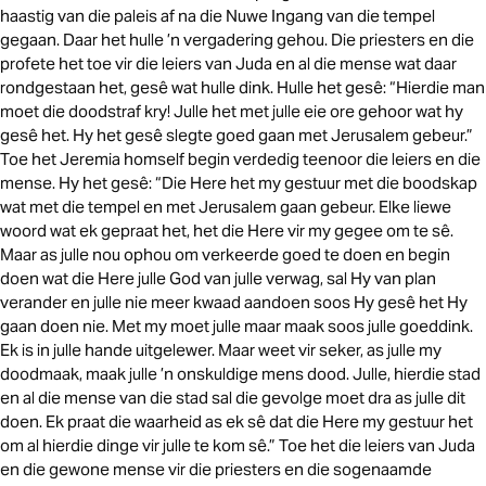
haastig van die paleis af na die Nuwe Ingang van die tempel
gegaan. Daar het hulle ’n vergadering gehou. Die priesters en die
profete het toe vir die leiers van Juda en al die mense wat daar
rondgestaan het, gesê wat hulle dink. Hulle het gesê: “Hierdie man
moet die doodstraf kry! Julle het met julle eie ore gehoor wat hy
gesê het. Hy het gesê slegte goed gaan met Jerusalem gebeur.”
Toe het Jeremia homself begin verdedig teenoor die leiers en die
mense. Hy het gesê: “Die Here het my gestuur met die boodskap
wat met die tempel en met Jerusalem gaan gebeur. Elke liewe
woord wat ek gepraat het, het die Here vir my gegee om te sê.
Maar as julle nou ophou om verkeerde goed te doen en begin
doen wat die Here julle God van julle verwag, sal Hy van plan
verander en julle nie meer kwaad aandoen soos Hy gesê het Hy
gaan doen nie. Met my moet julle maar maak soos julle goeddink.
Ek is in julle hande uitgelewer. Maar weet vir seker, as julle my
doodmaak, maak julle ’n onskuldige mens dood. Julle, hierdie stad
en al die mense van die stad sal die gevolge moet dra as julle dit
doen. Ek praat die waarheid as ek sê dat die Here my gestuur het
om al hierdie dinge vir julle te kom sê.” Toe het die leiers van Juda
en die gewone mense vir die priesters en die sogenaamde