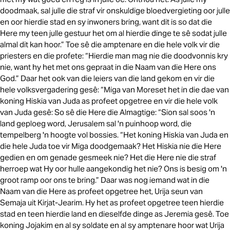
doodmaak, sal julle die straf vir onskuldige bloedvergieting oor julle
en oor hierdie stad en sy inwoners bring, want dit is so dat die
Here my teen julle gestuur het om al hierdie dinge te sê sodat julle
almal dit kan hoor.” Toe sê die amptenare en die hele volk vir die
priesters en die profete: “Hierdie man mag nie die doodvonnis kry
nie, want hy het met ons gepraat in die Naam van die Here ons
God.” Daar het ook van die leiers van die land gekom en vir die
hele volksvergadering gesê: “Miga van Moreset het in die dae van
koning Hiskia van Juda as profeet opgetree en vir die hele volk
van Juda gesê: So sê die Here die Almagtige: “Sion sal soos 'n
land geploeg word, Jerusalem sal 'n puinhoop word, die
tempelberg 'n hoogte vol bossies. “Het koning Hiskia van Juda en
die hele Juda toe vir Miga doodgemaak? Het Hiskia nie die Here
gedien en om genade gesmeek nie? Het die Here nie die straf
herroep wat Hy oor hulle aangekondig het nie? Ons is besig om 'n
groot ramp oor ons te bring.” Daar was nog iemand wat in die
Naam van die Here as profeet opgetree het, Urija seun van
Semaja uit Kirjat-Jearim. Hy het as profeet opgetree teen hierdie
stad en teen hierdie land en dieselfde dinge as Jeremia gesê. Toe
koning Jojakim en al sy soldate en al sy amptenare hoor wat Urija