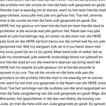
die profete met die vorste en met die hele volk gespreek en gesê:
Hierdie man is waardig om te sterwe; want hy het teen hierdie stad
geprofeteer, soos julle met julle ore gehoor het. Toe het Jeremia
met al die vorste en met die hele volk gespreek en gesê: Die
HERE het my gestuur om teen hierdie huis en teen hierdie stad te
profeteer al die woorde wat julle gehoor het. Maak dan nou julle
weë en julle handelinge reg, en luister na die stem van die HERE
julle God; en die HERE sal hom berou oor die onheil wat Hy oor julle
gespreek het. Wat my aangaan, kyk, ek is in jou hand; doen met
my soos goed lyk en vir jou goed. Maar weet julle vir seker dat as
julle my doodmaak, julle sekerlik onskuldige bloed oor julleself en
oor hierdie stad en oor die inwoners daarvan sal bring; want die
HERE het my waarlik na julle gestuur om al hierdie woorde te
spreek in jou ore. Toe sê die vorste en die hele volk aan die
priesters en die profete: Hierdie man is nie waardig om te sterwe
nie, want hy het met ons gespreek in die Naam van die HERE onse
God. Toe het sommige van die oudstes van die land opgestaan en
met die hele vergadering van die volk gespreek en gesê: Miga, die
Morastiet, het geprofeteer in die dae van Hiskía, die koning van
Juda, en met die hele volk van Juda gespreek en gesê: So spreek