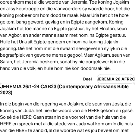
ooreenkom met al die woorde van Jeremia. Toe koning Jojakim
en al sy keurtroepe en die •aanvoerders sy woorde hoor, het die
koning probeer om hom dood te maak. Maar Uria het dit te hore
gekom, bang geword, gevlug en in Egipte aangekom. Koning
Jojakim het toe manne na Egipte gestuur; hy het Elnatan, seun
van Agbor, en ander manne saam met hom, na Egipte gestuur.
Hulle het Uria uit Egipte geneem en hom na koning Jojakim
gebring. Dié het hom met die swaard neergevel en sy lyk in die
begraafplek van gewone mense gegooi. Maar Agikam, seun van
Safan, het Jeremia beskerm, sodat hy nie oorgelewer is in die
hand van die volk, en hulle hom nie kon doodmaak nie.
Deel
JEREMIA 26 AFR20
JEREMIA 26:1-24 CAB23 (Contemporary Afrikaans Bible
2023)
In die begin van die regering van Jojakim, die seun van Josia, die
koning van Juda, het hierdie woord van die HERE gekom en gesê:
So sê die HERE; Gaan staan in die voorhof van die huis van die
HERE en spreek met al die stede van Juda wat kom om in die huis
van die HERE te aanbid, al die woorde wat ek jou beveel om met