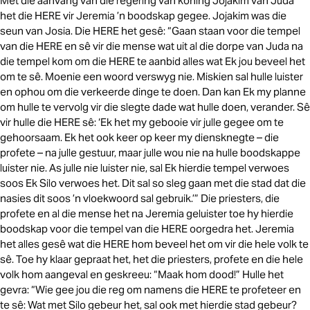
Met die aanvang van die regering van koning Jojakim van Juda
het die HERE vir Jeremia ’n boodskap gegee. Jojakim was die
seun van Josia. Die HERE het gesê: “Gaan staan voor die tempel
van die HERE en sê vir die mense wat uit al die dorpe van Juda na
die tempel kom om die HERE te aanbid alles wat Ek jou beveel het
om te sê. Moenie een woord verswyg nie. Miskien sal hulle luister
en ophou om die verkeerde dinge te doen. Dan kan Ek my planne
om hulle te vervolg vir die slegte dade wat hulle doen, verander. Sê
vir hulle die HERE sê: ‘Ek het my gebooie vir julle gegee om te
gehoorsaam. Ek het ook keer op keer my diensknegte – die
profete – na julle gestuur, maar julle wou nie na hulle boodskappe
luister nie. As julle nie luister nie, sal Ek hierdie tempel verwoes
soos Ek Silo verwoes het. Dit sal so sleg gaan met die stad dat die
nasies dit soos ’n vloekwoord sal gebruik.’” Die priesters, die
profete en al die mense het na Jeremia geluister toe hy hierdie
boodskap voor die tempel van die HERE oorgedra het. Jeremia
het alles gesê wat die HERE hom beveel het om vir die hele volk te
sê. Toe hy klaar gepraat het, het die priesters, profete en die hele
volk hom aangeval en geskreeu: “Maak hom dood!” Hulle het
gevra: “Wie gee jou die reg om namens die HERE te profeteer en
te sê: Wat met Silo gebeur het, sal ook met hierdie stad gebeur?