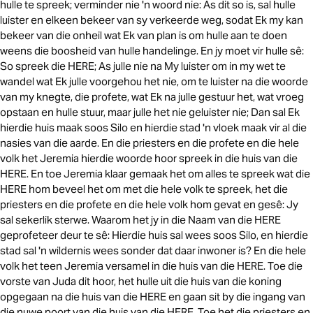
hulle te spreek; verminder nie 'n woord nie: As dit so is, sal hulle
luister en elkeen bekeer van sy verkeerde weg, sodat Ek my kan
bekeer van die onheil wat Ek van plan is om hulle aan te doen
weens die boosheid van hulle handelinge. En jy moet vir hulle sê:
So spreek die HERE; As julle nie na My luister om in my wet te
wandel wat Ek julle voorgehou het nie, om te luister na die woorde
van my knegte, die profete, wat Ek na julle gestuur het, wat vroeg
opstaan en hulle stuur, maar julle het nie geluister nie; Dan sal Ek
hierdie huis maak soos Silo en hierdie stad 'n vloek maak vir al die
nasies van die aarde. En die priesters en die profete en die hele
volk het Jeremia hierdie woorde hoor spreek in die huis van die
HERE. En toe Jeremia klaar gemaak het om alles te spreek wat die
HERE hom beveel het om met die hele volk te spreek, het die
priesters en die profete en die hele volk hom gevat en gesê: Jy
sal sekerlik sterwe. Waarom het jy in die Naam van die HERE
geprofeteer deur te sê: Hierdie huis sal wees soos Silo, en hierdie
stad sal 'n wildernis wees sonder dat daar inwoner is? En die hele
volk het teen Jeremia versamel in die huis van die HERE. Toe die
vorste van Juda dit hoor, het hulle uit die huis van die koning
opgegaan na die huis van die HERE en gaan sit by die ingang van
die nuwe poort van die huis van die HERE. Toe het die priesters en