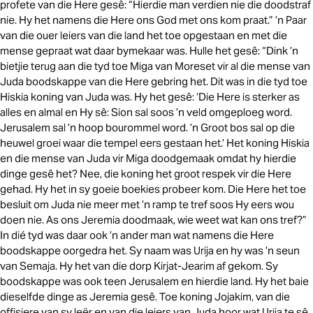
profete van die Here gesê: “Hierdie man verdien nie die doodstraf
nie. Hy het namens die Here ons God met ons kom praat.” ’n Paar
van die ouer leiers van die land het toe opgestaan en met die
mense gepraat wat daar bymekaar was. Hulle het gesê: “Dink ’n
bietjie terug aan die tyd toe Miga van Moreset vir al die mense van
Juda boodskappe van die Here gebring het. Dit was in die tyd toe
Hiskia koning van Juda was. Hy het gesê: ‘Die Here is sterker as
alles en almal en Hy sê: Sion sal soos ’n veld omgeploeg word.
Jerusalem sal ’n hoop bourommel word. ’n Groot bos sal op die
heuwel groei waar die tempel eers gestaan het.’ Het koning Hiskia
en die mense van Juda vir Miga doodgemaak omdat hy hierdie
dinge gesê het? Nee, die koning het groot respek vir die Here
gehad. Hy het in sy goeie boekies probeer kom. Die Here het toe
besluit om Juda nie meer met ’n ramp te tref soos Hy eers wou
doen nie. As ons Jeremia doodmaak, wie weet wat kan ons tref?”
In dié tyd was daar ook ’n ander man wat namens die Here
boodskappe oorgedra het. Sy naam was Urija en hy was ’n seun
van Semaja. Hy het van die dorp Kirjat-Jearim af gekom. Sy
boodskappe was ook teen Jerusalem en hierdie land. Hy het baie
dieselfde dinge as Jeremia gesê. Toe koning Jojakim, van die
offisiere van sy leër en van die leiers van Juda hoor wat Urija te sê