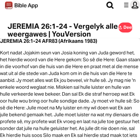
JEREMIA 26:1-24 - Vergelyk alle
Deel
weergawes | YouVersion
JEREMIA 26:1-24 AFR83 (Afrikaans 1983)
Kort nadat Jojakim seun van Josia koning van Juda geword het,
het hierdie woord van die Here gekom: So sê die Here: Gaan staan
in die voorhof van die huis van die Here en praat met al die mense
wat uit al die stede van Juda kom om in die huis van die Here te
aanbid. Jy moet alles wat Ek jou beveel, vir hulle sê. Jy mag nie 'n
enkele woord weglaat nie. Miskien sal hulle luister en hulle van
hulle verkeerde lewe bekeer. Dan sal Ek die straf herroep wat Ek
oor hulle wou bring oor hulle sondige dade. Jy moet vir hulle sê: So
sê die Here: Julle moet na My luister en my wil doen wat Ek aan
julle bekend gemaak het. Julle moet luister na wat my dienaars die
profete sê, my profete wat Ek vroeg en laat na julle toe gestuur het
sonder dat julle na hulle geluister het. As julle dit nie doen nie, sal
Ek hierdie huis soos Silo maak en Ek sal hierdie stad maak tot iets