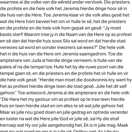
waarmee al die volke van die wêreld ander vervloek. Die priesters,
die profete en die hele volk het Jeremia hierdie dinge hoor sê in
die huis van die Here. Toe Jeremia klaar vir die volk alles gesê het
wat die Here hom beveel het om vir hulle te sê, het die priesters
en die profete en die hele volk hom gepak en gesê: “Jy moet
beslis sterf! Waarom tree jy in die Naam van die Here op as profeet
en sê dan dat hierdie huis soos Silo sal word en dat hierdie stad
verwoes sal word en sonder inwoners sal wees?” Die hele volk
het in die huis van die Here om Jeremia saamgedrom. Toe die
amptenare van Juda al hierdie dinge verneem, is hulle van die
paleis af na die tempel toe. Hulle het by die nuwe poort van die
tempel gaan sit, en die priesters en die profete het vir hulle en vir
die hele volk gesê: “Hierdie man moet die doodvonnis kry, want hy
het as profeet hierdie dinge teen die stad gesê. Julle het dit self
gehoor.” Toe antwoord Jeremia al die amptenare en die hele volk:
“Die Here het my gestuur om as profeet op te tree teen hierdie
huis en teen hierdie stad en om alles te sê wat julle gehoor het.
Maar as julle nou goed doen en julle gedrag en optrede verander
en luister na wat die Here julle God vir julle sê, sal Hy die straf
herroep wat Hy oor julle aangekondig het. Ek is in julle mag. Maak
met my wat goed en reg is in julle oë. Onthou net: As julle my