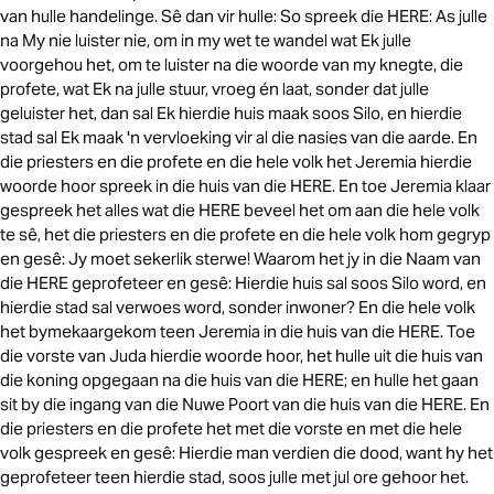
van hulle handelinge. Sê dan vir hulle: So spreek die HERE: As julle
na My nie luister nie, om in my wet te wandel wat Ek julle
voorgehou het, om te luister na die woorde van my knegte, die
profete, wat Ek na julle stuur, vroeg én laat, sonder dat julle
geluister het, dan sal Ek hierdie huis maak soos Silo, en hierdie
stad sal Ek maak 'n vervloeking vir al die nasies van die aarde. En
die priesters en die profete en die hele volk het Jeremia hierdie
woorde hoor spreek in die huis van die HERE. En toe Jeremia klaar
gespreek het alles wat die HERE beveel het om aan die hele volk
te sê, het die priesters en die profete en die hele volk hom gegryp
en gesê: Jy moet sekerlik sterwe! Waarom het jy in die Naam van
die HERE geprofeteer en gesê: Hierdie huis sal soos Silo word, en
hierdie stad sal verwoes word, sonder inwoner? En die hele volk
het bymekaargekom teen Jeremia in die huis van die HERE. Toe
die vorste van Juda hierdie woorde hoor, het hulle uit die huis van
die koning opgegaan na die huis van die HERE; en hulle het gaan
sit by die ingang van die Nuwe Poort van die huis van die HERE. En
die priesters en die profete het met die vorste en met die hele
volk gespreek en gesê: Hierdie man verdien die dood, want hy het
geprofeteer teen hierdie stad, soos julle met jul ore gehoor het.