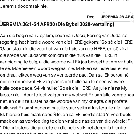
Jeremia doodmaak nie.
Deel
JEREMIA 26 ABA
JEREMIA 26:1-24 AFR20 (Die Bybel 2020-vertaling)
Aan die begin van Jojakim, seun van Josia, koning van Juda, se
regering, het hierdie woord van die HERE gekom: “So sê die HERE,
‘Gaan staan in die voorhof van die huis van die HERE, en sê vir al
die stede van Juda wat kom om in die huis van die HERE in
aanbidding te buig, al die woorde wat Ek jou beveel het om vir hulle
te sê. Moenie een woord weglaat nie. Miskien sal hulle luister en
omdraai, elkeen weg van sy verkeerde pad. Dan sal Ek berou hê
oor die onheil wat Ek van plan is om hulle aan te doen vanweë
hulle bose dade. Sê vir hulle: “So sê die HERE, ‘As julle nie na My
luister nie – deur te leef volgens my wet wat Ek aan julle voorgehou
het, en deur te luister na die woorde van my knegte, die profete,
hulle wat Ek aanhoudend na julle stuur selfs al luister julle nie – sal
Ek hierdie huis maak soos Silo, en sal Ek hierdie stad 'n voorbeeld
maak om as vervloeking te dien vir al die nasies van die wêreld.’ ” ’
” Die priesters, die profete en die hele volk het Jeremia hierdie