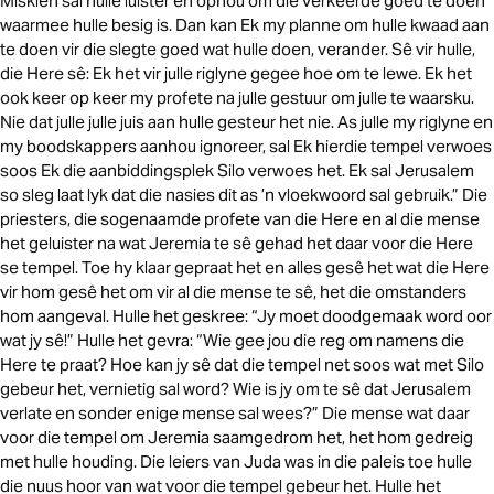
Miskien sal hulle luister en ophou om die verkeerde goed te doen
waarmee hulle besig is. Dan kan Ek my planne om hulle kwaad aan
te doen vir die slegte goed wat hulle doen, verander. Sê vir hulle,
die Here sê: Ek het vir julle riglyne gegee hoe om te lewe. Ek het
ook keer op keer my profete na julle gestuur om julle te waarsku.
Nie dat julle julle juis aan hulle gesteur het nie. As julle my riglyne en
my boodskappers aanhou ignoreer, sal Ek hierdie tempel verwoes
soos Ek die aanbiddingsplek Silo verwoes het. Ek sal Jerusalem
so sleg laat lyk dat die nasies dit as ’n vloekwoord sal gebruik.” Die
priesters, die sogenaamde profete van die Here en al die mense
het geluister na wat Jeremia te sê gehad het daar voor die Here
se tempel. Toe hy klaar gepraat het en alles gesê het wat die Here
vir hom gesê het om vir al die mense te sê, het die omstanders
hom aangeval. Hulle het geskree: “Jy moet doodgemaak word oor
wat jy sê!” Hulle het gevra: “Wie gee jou die reg om namens die
Here te praat? Hoe kan jy sê dat die tempel net soos wat met Silo
gebeur het, vernietig sal word? Wie is jy om te sê dat Jerusalem
verlate en sonder enige mense sal wees?” Die mense wat daar
voor die tempel om Jeremia saamgedrom het, het hom gedreig
met hulle houding. Die leiers van Juda was in die paleis toe hulle
die nuus hoor van wat voor die tempel gebeur het. Hulle het