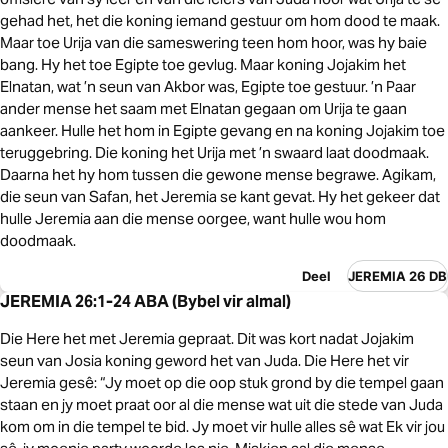
gehad het, het die koning iemand gestuur om hom dood te maak.
Maar toe Urija van die sameswering teen hom hoor, was hy baie
bang. Hy het toe Egipte toe gevlug. Maar koning Jojakim het
Elnatan, wat ’n seun van Akbor was, Egipte toe gestuur. ’n Paar
ander mense het saam met Elnatan gegaan om Urija te gaan
aankeer. Hulle het hom in Egipte gevang en na koning Jojakim toe
teruggebring. Die koning het Urija met ’n swaard laat doodmaak.
Daarna het hy hom tussen die gewone mense begrawe. Agikam,
die seun van Safan, het Jeremia se kant gevat. Hy het gekeer dat
hulle Jeremia aan die mense oorgee, want hulle wou hom
doodmaak.
Deel
JEREMIA 26 DB
JEREMIA 26:1-24 ABA (Bybel vir almal)
Die Here het met Jeremia gepraat. Dit was kort nadat Jojakim
seun van Josia koning geword het van Juda. Die Here het vir
Jeremia gesê: “Jy moet op die oop stuk grond by die tempel gaan
staan en jy moet praat oor al die mense wat uit die stede van Juda
kom om in die tempel te bid. Jy moet vir hulle alles sê wat Ek vir jou