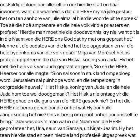
onskuldige bloed oor julleself en oor hierdie stad en haar
inwoners; want die waarheid is dat die HERE my na julle gestuur
het om ten aanhore van julle almal al hierdie woorde uit te spreek.”
Toe sê die hoë amptenare en die hele volk vir die priesters en
profete: “Hierdie man moet nie die doodsvonnis kry nie, want dit is
in die Naam van die HERE ons God dat hy met ons gepraat het.”
Manne uit die oudstes van die land het toe opgestaan en vir die
hele byeenkoms van die volk gesê: “Miga van Morêset het as
profeet opgetree in die dae van Hiskia, koning van Juda. Hy het
met die hele volk van Juda gepraat en gesê, ‘So sê die HERE,
Heerser oor alle magte: “Sion sal soos 'n stuk land omgeploeg
word, Jerusalem sal puinhope word, en die tempelberg 'n
oorgroeide heuwel .” ’ Het Hiskia, koning van Juda, en die hele
Juda hom toe wel doodgemaak? Het Hiskia nie ontsag vir die
HERE gehad en die guns van die HERE gesoek nie? En het die
HERE nie berou gehad oor die onheil wat Hy oor hulle
aangekondig het nie? Ons is besig om groot onheil oor onsself te
bring.” Daar was ook 'n man wat in die Naam van die HERE
geprofeteer het, Uria, seun van Semaja, uit Kirjat-Jearim. Hy het
teen hierdie stad en teen hierdie land profesieë uitgespreek wat