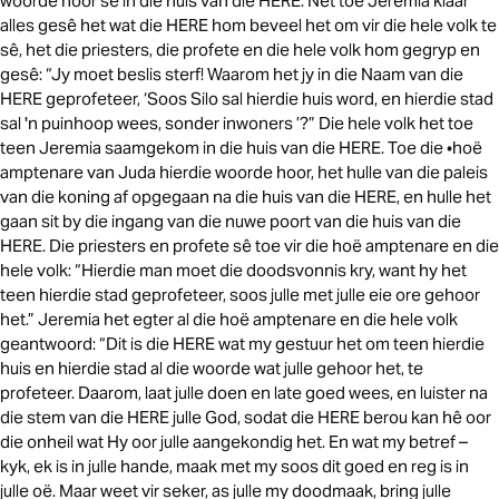
woorde hoor sê in die huis van die HERE. Net toe Jeremia klaar
alles gesê het wat die HERE hom beveel het om vir die hele volk te
sê, het die priesters, die profete en die hele volk hom gegryp en
gesê: “Jy moet beslis sterf! Waarom het jy in die Naam van die
HERE geprofeteer, ‘Soos Silo sal hierdie huis word, en hierdie stad
sal 'n puinhoop wees, sonder inwoners ’?” Die hele volk het toe
teen Jeremia saamgekom in die huis van die HERE. Toe die •hoë
amptenare van Juda hierdie woorde hoor, het hulle van die paleis
van die koning af opgegaan na die huis van die HERE, en hulle het
gaan sit by die ingang van die nuwe poort van die huis van die
HERE. Die priesters en profete sê toe vir die hoë amptenare en die
hele volk: “Hierdie man moet die doodsvonnis kry, want hy het
teen hierdie stad geprofeteer, soos julle met julle eie ore gehoor
het.” Jeremia het egter al die hoë amptenare en die hele volk
geantwoord: “Dit is die HERE wat my gestuur het om teen hierdie
huis en hierdie stad al die woorde wat julle gehoor het, te
profeteer. Daarom, laat julle doen en late goed wees, en luister na
die stem van die HERE julle God, sodat die HERE berou kan hê oor
die onheil wat Hy oor julle aangekondig het. En wat my betref –
kyk, ek is in julle hande, maak met my soos dit goed en reg is in
julle oë. Maar weet vir seker, as julle my doodmaak, bring julle