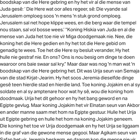
boodskap van die Here gebring en hy het vir al die mense van
Juda gesê: ‘ Die Here wat oor alles regeer, sê: Die vyande sal
Jerusalem omploeg soos 'n mens 'n stuk grond omploeg.
Jerusalem sal net hope klippe wees, en die berg waar die tempel
nou staan, sal vol bosse wees.’ “Koning Hiskia van Juda en al die
mense van Juda het toe nie vir Miga doodgemaak nie. Nee, die
koning het die Here gedien en hy het tot die Here gebid om
genadig te wees. Toe het die Here sy besluit verander, Hy het
hulle nie gestraf nie. En ons? Ons is nou besig om dinge te doen
waaroor ons baie swaar sal kry.” Maar daar was nog 'n man wat 'n
boodskap van die Here gebring het. Dit was Urija seun van Semaja
van die stad Kirjat-Jearim. Hy het soos Jeremia dieselfde dinge
gesê teen hierdie stad en hierdie land. Toe koning Jojakim en al sy
soldate en al sy amptenare hoor wat hy sê, wou die koning hom
doodmaak. Urija het dit gehoor en hy het bang geword en na
Egipte gevlug. Maar koning Jojakim het vir Elnatan seun van Akbor
en ander manne saam met hom na Egipte gestuur. Hulle het Urija
uit Egipte gebring en hulle het hom na koning Jojakim geneem.
Die koning het toe vir Urija doodgemaak en hy het Urija se liggaam
in die graf van die gewone mense gegooi. Maar Agikam seun van
Safan het vir Jeremia beskerm, en daarom kon die mense nie vir