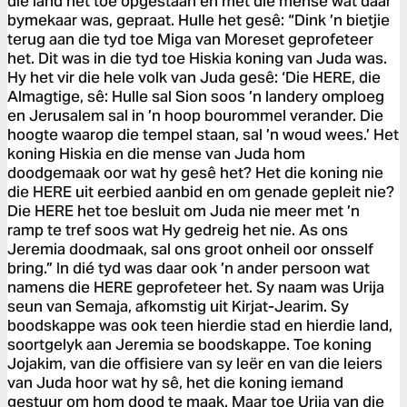
die land het toe opgestaan en met die mense wat daar
bymekaar was, gepraat. Hulle het gesê: “Dink ’n bietjie
terug aan die tyd toe Miga van Moreset geprofeteer
het. Dit was in die tyd toe Hiskia koning van Juda was.
Hy het vir die hele volk van Juda gesê: ‘Die HERE, die
Almagtige, sê: Hulle sal Sion soos ’n landery omploeg
en Jerusalem sal in ’n hoop bourommel verander. Die
hoogte waarop die tempel staan, sal ’n woud wees.’ Het
koning Hiskia en die mense van Juda hom
doodgemaak oor wat hy gesê het? Het die koning nie
die HERE uit eerbied aanbid en om genade gepleit nie?
Die HERE het toe besluit om Juda nie meer met ’n
ramp te tref soos wat Hy gedreig het nie. As ons
Jeremia doodmaak, sal ons groot onheil oor onsself
bring.” In dié tyd was daar ook ’n ander persoon wat
namens die HERE geprofeteer het. Sy naam was Urija
seun van Semaja, afkomstig uit Kirjat-Jearim. Sy
boodskappe was ook teen hierdie stad en hierdie land,
soortgelyk aan Jeremia se boodskappe. Toe koning
Jojakim, van die offisiere van sy leër en van die leiers
van Juda hoor wat hy sê, het die koning iemand
gestuur om hom dood te maak. Maar toe Urija van die