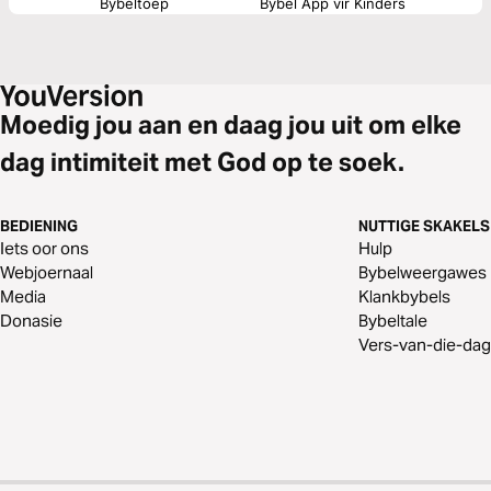
Bybeltoep
Bybel App vir Kinders
Moedig jou aan en daag jou uit om elke
dag intimiteit met God op te soek.
BEDIENING
NUTTIGE SKAKELS
Iets oor ons
Hulp
Webjoernaal
Bybelweergawes
Media
Klankbybels
Donasie
Bybeltale
Vers-van-die-dag