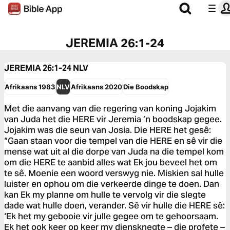
JEREMIA 26:1-24
JEREMIA 26:1-24
NLV
Afrikaans 1983
NLV
Afrikaans 2020
Die Boodskap
Met die aanvang van die regering van koning Jojakim
van Juda het die HERE vir Jeremia ’n boodskap gegee.
Jojakim was die seun van Josia. Die HERE het gesê:
“Gaan staan voor die tempel van die HERE en sê vir die
mense wat uit al die dorpe van Juda na die tempel kom
om die HERE te aanbid alles wat Ek jou beveel het om
te sê. Moenie een woord verswyg nie. Miskien sal hulle
luister en ophou om die verkeerde dinge te doen. Dan
kan Ek my planne om hulle te vervolg vir die slegte
dade wat hulle doen, verander. Sê vir hulle die HERE sê:
‘Ek het my gebooie vir julle gegee om te gehoorsaam.
Ek het ook keer op keer my diensknegte – die profete –