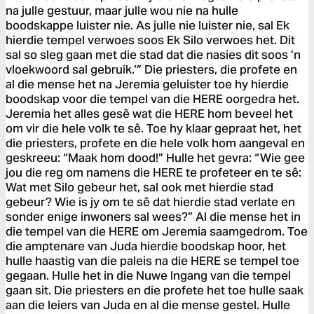
na julle gestuur, maar julle wou nie na hulle
boodskappe luister nie. As julle nie luister nie, sal Ek
hierdie tempel verwoes soos Ek Silo verwoes het. Dit
sal so sleg gaan met die stad dat die nasies dit soos ’n
vloekwoord sal gebruik.’” Die priesters, die profete en
al die mense het na Jeremia geluister toe hy hierdie
boodskap voor die tempel van die HERE oorgedra het.
Jeremia het alles gesê wat die HERE hom beveel het
om vir die hele volk te sê. Toe hy klaar gepraat het, het
die priesters, profete en die hele volk hom aangeval en
geskreeu: “Maak hom dood!” Hulle het gevra: “Wie gee
jou die reg om namens die HERE te profeteer en te sê:
Wat met Silo gebeur het, sal ook met hierdie stad
gebeur? Wie is jy om te sê dat hierdie stad verlate en
sonder enige inwoners sal wees?” Al die mense het in
die tempel van die HERE om Jeremia saamgedrom. Toe
die amptenare van Juda hierdie boodskap hoor, het
hulle haastig van die paleis na die HERE se tempel toe
gegaan. Hulle het in die Nuwe Ingang van die tempel
gaan sit. Die priesters en die profete het toe hulle saak
aan die leiers van Juda en al die mense gestel. Hulle