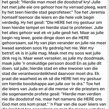
het gesê: “Hierdie man moet die doodstraf kry! Julle
het met julle eie ore gehoor hoe hy verraad pleeg, want
hy het teen hierdie stad geprofeteer.” Toe het Jeremia
homself teenoor die leiers en die hele volk begin
verdedig. Hy het gesê: “Die HERE het my gestuur om
teen hierdie tempel en hierdie stad te profeteer. Julle
het alles gehoor wat ek vir julle gesê het. Maar as julle
begin reg lewe, goeie dinge doen en die HERE
gehoorsaam, sal Hy van plan verander en julle nie meer
kwaad aandoen soos Hy gedreig het nie. Wat my
betref, ek is in julle mag. Maak met my soos wat julle
dink reg is. Maar weet verseker, as julle my doodmaak,
maak julle ’n onskuldige persoon dood! En as julle dit
doen, sal julle, hierdie stad en elke inwoner van die
stad die verantwoordelikheid daarvoor moet dra. Ek
praat die waarheid as ek sê die HERE het my gestuur
om hierdie boodskappe aan julle oor te dra.” Toe het
die leiers van Juda en al die mense vir die priesters en
die sogenaamde profete gesê: “Hierdie man verdien
nie die doodstraf nie, maar het namens die HERE ons
God met ons kom praat.” ’n Paar van die ouer leiers van