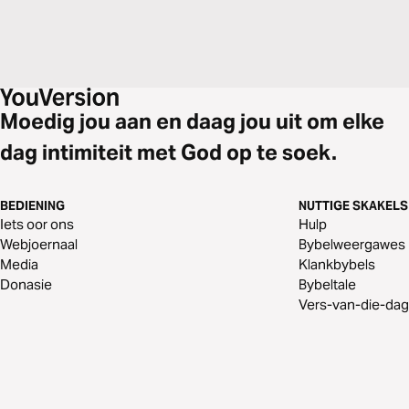
Moedig jou aan en daag jou uit om elke
dag intimiteit met God op te soek.
BEDIENING
NUTTIGE SKAKELS
Iets oor ons
Hulp
Webjoernaal
Bybelweergawes
Media
Klankbybels
Donasie
Bybeltale
Vers-van-die-dag