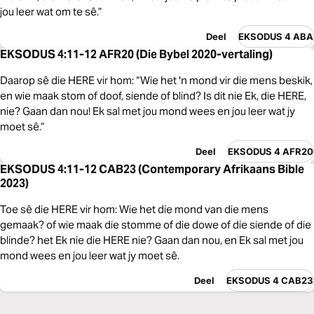
jou leer wat om te sê.”
Deel
EKSODUS 4 ABA
EKSODUS 4:11-12 AFR20 (Die Bybel 2020-vertaling)
Daarop sê die HERE vir hom: “Wie het 'n mond vir die mens beskik,
en wie maak stom of doof, siende of blind? Is dit nie Ek, die HERE,
nie? Gaan dan nou! Ek sal met jou mond wees en jou leer wat jy
moet sê.”
Deel
EKSODUS 4 AFR20
EKSODUS 4:11-12 CAB23 (Contemporary Afrikaans Bible
2023)
Toe sê die HERE vir hom: Wie het die mond van die mens
gemaak? of wie maak die stomme of die dowe of die siende of die
blinde? het Ek nie die HERE nie? Gaan dan nou, en Ek sal met jou
mond wees en jou leer wat jy moet sê.
Deel
EKSODUS 4 CAB23