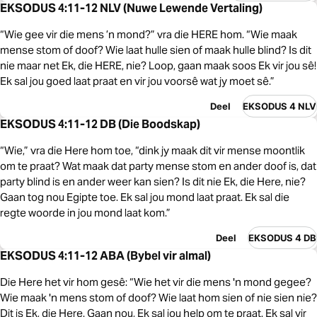
EKSODUS 4:11-12 NLV (Nuwe Lewende Vertaling)
“Wie gee vir die mens ’n mond?” vra die HERE hom. “Wie maak
mense stom of doof? Wie laat hulle sien of maak hulle blind? Is dit
nie maar net Ek, die HERE, nie? Loop, gaan maak soos Ek vir jou sê!
Ek sal jou goed laat praat en vir jou voorsê wat jy moet sê.”
Deel
EKSODUS 4 NLV
EKSODUS 4:11-12 DB (Die Boodskap)
“Wie,” vra die Here hom toe, “dink jy maak dit vir mense moontlik
om te praat? Wat maak dat party mense stom en ander doof is, dat
party blind is en ander weer kan sien? Is dit nie Ek, die Here, nie?
Gaan tog nou Egipte toe. Ek sal jou mond laat praat. Ek sal die
regte woorde in jou mond laat kom.”
Deel
EKSODUS 4 DB
EKSODUS 4:11-12 ABA (Bybel vir almal)
Die Here het vir hom gesê: “Wie het vir die mens 'n mond gegee?
Wie maak 'n mens stom of doof? Wie laat hom sien of nie sien nie?
Dit is Ek, die Here. Gaan nou, Ek sal jou help om te praat. Ek sal vir