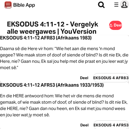
EKSODUS 4:11-12 - Vergelyk
Deel
alle weergawes | YouVersion
EKSODUS 4:11-12 AFR83 (Afrikaans 1983)
Daarna sê die Here vir hom: “Wie het aan die mens 'n mond
gegee? Wie maak stom of doof of siende of blind? Is dit nie Ek, die
Here, nie? Gaan nou, Ek sal jou help met die praat en jou leer wat jy
moet sê.”
Deel
EKSODUS 4 AFR83
EKSODUS 4:11-12 AFR53 (Afrikaans 1933/1953)
En die HERE antwoord hom: Wie het vir die mens die mond
gemaak, of wie maak stom of doof, of siende of blind? Is dit nie Ek,
die HERE, nie? Gaan dan nou heen, en Ek sal met jou mond wees
en jou leer wat jy moet sê.
Deel
EKSODUS 4 AFR53