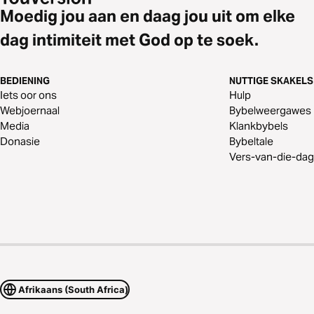
Moedig jou aan en daag jou uit om elke
dag intimiteit met God op te soek.
BEDIENING
NUTTIGE SKAKELS
Iets oor ons
Hulp
Webjoernaal
Bybelweergawes
Media
Klankbybels
Donasie
Bybeltale
Vers-van-die-dag
Afrikaans (South Africa)