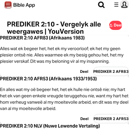
PREDIKER 2:10 - Vergelyk alle
Deel
weergawes | YouVersion
PREDIKER 2:10 AFR83 (Afrikaans 1983)
Alles wat ek begeer het, het ek my veroorloof; ek het my geen
plesier ontsê nie. Alles waarmee ek my besig gehou het, het my
plesier verskaf. Dit was my beloning vir al my inspanning.
Deel
PREDIKER 2 AFR83
PREDIKER 2:10 AFR53 (Afrikaans 1933/1953)
En alles wat my oë begeer het, het ek hulle nie ontsê nie; my hart
het ek van geen enkele vreugde teruggehou nie, want my hart het
hom verheug vanweë al my moeitevolle arbeid, en dit was my deel
van al my moeitevolle arbeid.
Deel
PREDIKER 2 AFR53
PREDIKER 2:10 NLV (Nuwe Lewende Vertaling)