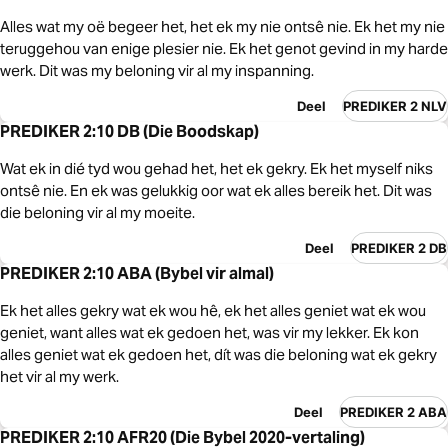
Alles wat my oë begeer het, het ek my nie ontsê nie. Ek het my nie
teruggehou van enige plesier nie. Ek het genot gevind in my harde
werk. Dit was my beloning vir al my inspanning.
Deel
PREDIKER 2 NLV
PREDIKER 2:10 DB (Die Boodskap)
Wat ek in dié tyd wou gehad het, het ek gekry. Ek het myself niks
ontsê nie. En ek was gelukkig oor wat ek alles bereik het. Dit was
die beloning vir al my moeite.
Deel
PREDIKER 2 DB
PREDIKER 2:10 ABA (Bybel vir almal)
Ek het alles gekry wat ek wou hê, ek het alles geniet wat ek wou
geniet, want alles wat ek gedoen het, was vir my lekker. Ek kon
alles geniet wat ek gedoen het, dít was die beloning wat ek gekry
het vir al my werk.
Deel
PREDIKER 2 ABA
PREDIKER 2:10 AFR20 (Die Bybel 2020-vertaling)