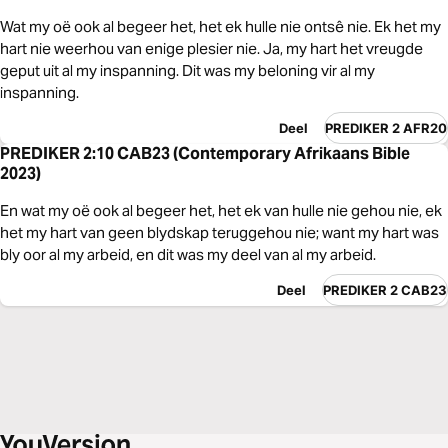
Wat my oë ook al begeer het, het ek hulle nie ontsê nie. Ek het my
hart nie weerhou van enige plesier nie. Ja, my hart het vreugde
geput uit al my inspanning. Dit was my beloning vir al my
inspanning.
Deel
PREDIKER 2 AFR20
PREDIKER 2:10 CAB23 (Contemporary Afrikaans Bible
2023)
En wat my oë ook al begeer het, het ek van hulle nie gehou nie, ek
het my hart van geen blydskap teruggehou nie; want my hart was
bly oor al my arbeid, en dit was my deel van al my arbeid.
Deel
PREDIKER 2 CAB23