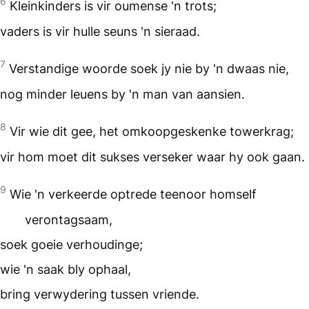
6
Kleinkinders is vir oumense 'n trots;
vaders is vir hulle seuns 'n sieraad.
7
Verstandige woorde soek jy nie by 'n dwaas nie,
nog minder leuens by 'n man van aansien.
8
Vir wie dit gee, het omkoopgeskenke towerkrag;
vir hom moet dit sukses verseker waar hy ook gaan.
9
Wie 'n verkeerde optrede teenoor homself
verontagsaam,
soek goeie verhoudinge;
wie 'n saak bly ophaal,
bring verwydering tussen vriende.