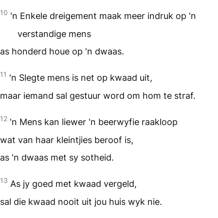
10
'n Enkele dreigement maak meer indruk op 'n
verstandige mens
as honderd houe op 'n dwaas.
11
'n Slegte mens is net op kwaad uit,
maar iemand sal gestuur word om hom te straf.
12
'n Mens kan liewer 'n beerwyfie raakloop
wat van haar kleintjies beroof is,
as 'n dwaas met sy sotheid.
13
As jy goed met kwaad vergeld,
sal die kwaad nooit uit jou huis wyk nie.