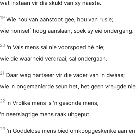
wat instaan vir die skuld van sy naaste.
19
Wie hou van aanstoot gee, hou van rusie;
wie homself hoog aanslaan, soek sy eie ondergang.
20
'n Vals mens sal nie voorspoed hê nie;
wie die waarheid verdraai, sal ondergaan.
21
Daar wag hartseer vir die vader van 'n dwaas;
wie 'n ongemanierde seun het, het geen vreugde nie.
22
'n Vrolike mens is 'n gesonde mens,
'n neerslagtige mens raak uitgeput.
23
'n Goddelose mens bied omkoopgeskenke aan en