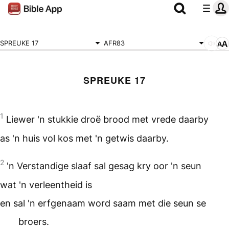
SPREUKE 17
AFR83
SPREUKE 17
1
Liewer 'n stukkie droë brood met vrede daarby
as 'n huis vol kos met 'n getwis daarby.
2
'n Verstandige slaaf sal gesag kry oor 'n seun
wat 'n verleentheid is
en sal 'n erfgenaam word saam met die seun se
broers.