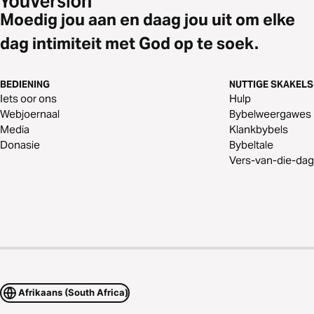
Moedig jou aan en daag jou uit om elke
dag intimiteit met God op te soek.
BEDIENING
NUTTIGE SKAKELS
Iets oor ons
Hulp
Webjoernaal
Bybelweergawes
Media
Klankbybels
Donasie
Bybeltale
Vers-van-die-dag
Afrikaans (South Africa)