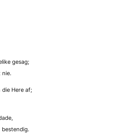
elike gesag;
 nie.
 die Here af;
dade,
 bestendig.