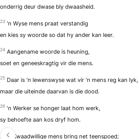
onderrig deur dwase bly dwaasheid.
23
'n Wyse mens praat verstandig
en kies sy woorde so dat hy ander kan leer.
24
Aangename woorde is heuning,
soet en geneeskragtig vir die mens.
25
Daar is 'n lewenswyse wat vir 'n mens reg kan lyk,
maar die uiteinde daarvan is die dood.
26
'n Werker se honger laat hom werk,
sy behoefte aan kos dryf hom.
27
'n Kwaadwillige mens bring net teenspoed;