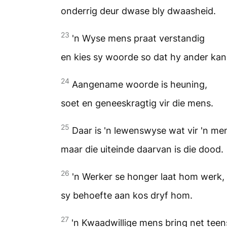
onderrig deur dwase bly dwaasheid.
23
'n Wyse mens praat verstandig
en kies sy woorde so dat hy ander kan 
24
Aangename woorde is heuning,
soet en geneeskragtig vir die mens.
25
Daar is 'n lewenswyse wat vir 'n men
maar die uiteinde daarvan is die dood.
26
'n Werker se honger laat hom werk,
sy behoefte aan kos dryf hom.
27
'n Kwaadwillige mens bring net tee