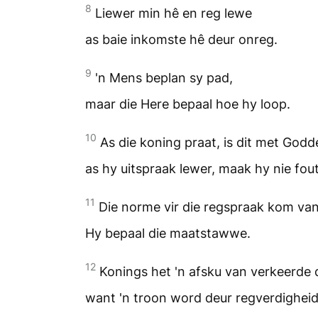
8
Liewer min hê en reg lewe
as baie inkomste hê deur onreg.
9
'n Mens beplan sy pad,
maar die Here bepaal hoe hy loop.
10
As die koning praat, is dit met Godd
as hy uitspraak lewer, maak hy nie fout
11
Die norme vir die regspraak kom van
Hy bepaal die maatstawwe.
12
Konings het 'n afsku van verkeerde 
want 'n troon word deur regverdigheid