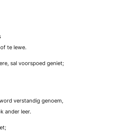
s
f te lewe.
re, sal voorspoed geniet;
 word verstandig genoem,
k ander leer.
et;