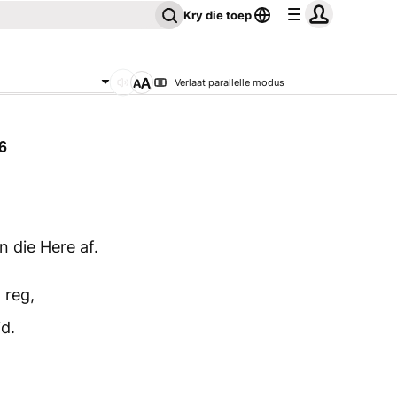
Kry die toep
Verlaat parallelle modus
6
 die Here af.
 reg,
d.