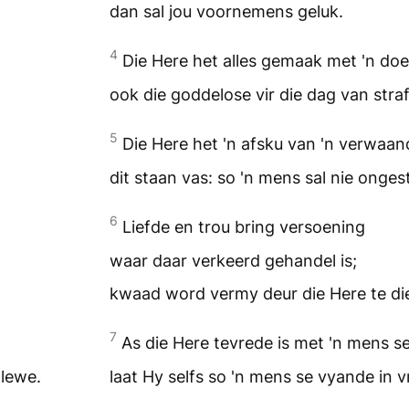
dan sal jou voornemens geluk.
4
Die Here het alles gemaak met 'n doe
ook die goddelose vir die dag van straf
5
Die Here het 'n afsku van 'n verwaa
dit staan vas: so 'n mens sal nie ongest
6
Liefde en trou bring versoening
waar daar verkeerd gehandel is;
kwaad word vermy deur die Here te di
7
As die Here tevrede is met 'n mens se
 lewe.
laat Hy selfs so 'n mens se vyande in