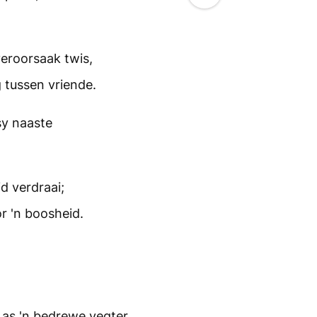
eroorsaak twis,
 tussen vriende.
sy naaste
d verdraai;
or 'n boosheid.
as 'n bedrewe vegter,