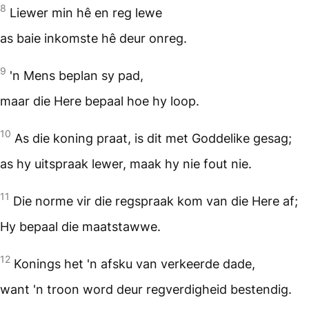
8
Liewer min hê en reg lewe
as baie inkomste hê deur onreg.
9
'n Mens beplan sy pad,
maar die Here bepaal hoe hy loop.
10
As die koning praat, is dit met Goddelike gesag;
as hy uitspraak lewer, maak hy nie fout nie.
11
Die norme vir die regspraak kom van die Here af;
Hy bepaal die maatstawwe.
12
Konings het 'n afsku van verkeerde dade,
want 'n troon word deur regverdigheid bestendig.