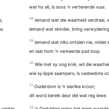
wat hy sê, is soos 'n verterende vuur.
28
s,
Iemand wat die waarheid verdraai, v
e.
iemand wat skinder, bring verwydering
29
Iemand wat niks ontsien nie, mislei 
en laat hom 'n verkeerde pad loop.
30
Wie met sy oog knik, wil die waarhei
wie sy lippe saampers, is vasbeslote o
31
Ouderdom is 'n sierlike kroon;
dit word bereik deur dié wat reg lewe.
32
 vegter,
'n Geduldige mens het meer waarde 