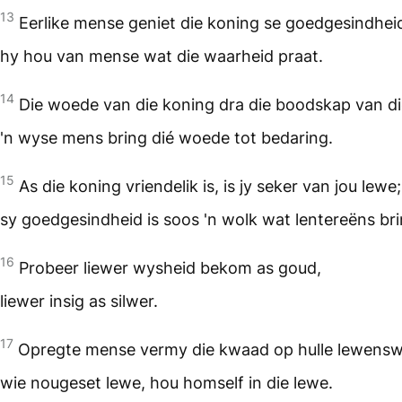
13
Eerlike mense geniet die koning se goedgesindhei
hy hou van mense wat die waarheid praat.
14
Die woede van die koning dra die boodskap van d
'n wyse mens bring dié woede tot bedaring.
15
As die koning vriendelik is, is jy seker van jou lewe;
sy goedgesindheid is soos 'n wolk wat lentereëns bri
16
Probeer liewer wysheid bekom as goud,
liewer insig as silwer.
17
Opregte mense vermy die kwaad op hulle lewens
wie nougeset lewe, hou homself in die lewe.