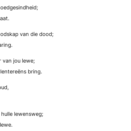
goedgesindheid;
aat.
oodskap van die dood;
ring.
er van jou lewe;
lentereëns bring.
oud,
hulle lewensweg;
lewe.