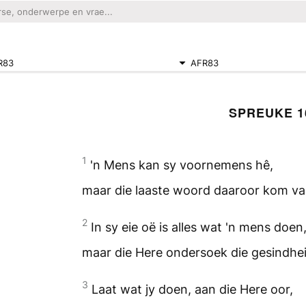
R83
AFR83
SPREUKE 1
1
'n Mens kan sy voornemens hê,
maar die laaste woord daaroor kom van
2
In sy eie oë is alles wat 'n mens doen,
maar die Here ondersoek die gesindhei
3
Laat wat jy doen, aan die Here oor,