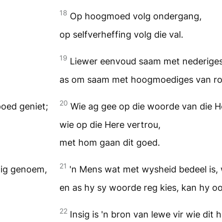
18
Op hoogmoed volg ondergang,
op selfverheffing volg die val.
19
Liewer eenvoud saam met nederige
as om saam met hoogmoediges van roo
20
poed geniet;
Wie ag gee op die woorde van die He
wie op die Here vertrou,
met hom gaan dit goed.
21
dig genoem,
'n Mens wat met wysheid bedeel is,
en as hy sy woorde reg kies, kan hy oo
22
Insig is 'n bron van lewe vir wie dit h