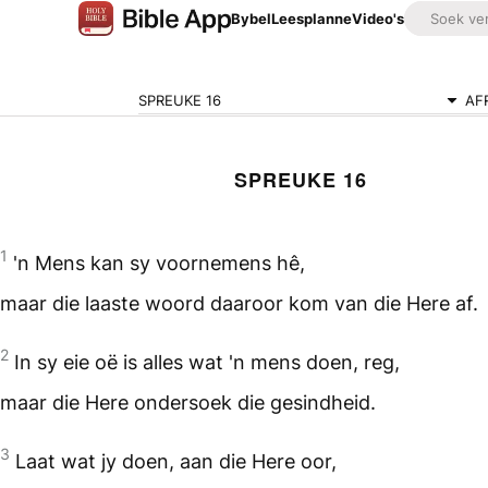
Bybel
Leesplanne
Video's
SPREUKE 16
AF
SPREUKE 16
1
'n Mens kan sy voornemens hê,
maar die laaste woord daaroor kom van die Here af.
2
In sy eie oë is alles wat 'n mens doen, reg,
maar die Here ondersoek die gesindheid.
3
Laat wat jy doen, aan die Here oor,