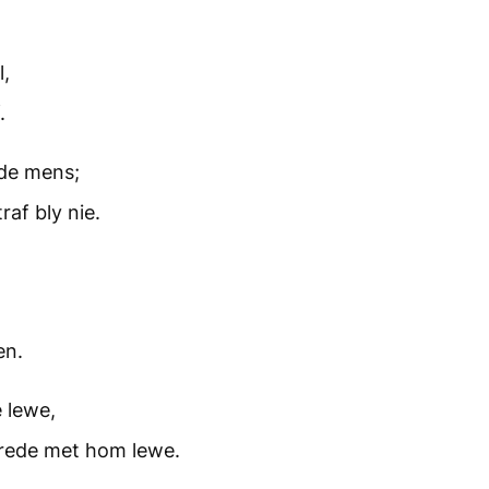
l,
.
nde mens;
raf bly nie.
en.
 lewe,
 vrede met hom lewe.