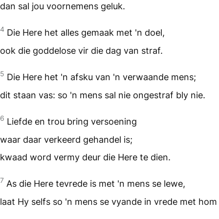
dan sal jou voornemens geluk.
4
Die Here het alles gemaak met 'n doel,
ook die goddelose vir die dag van straf.
5
Die Here het 'n afsku van 'n verwaande mens;
dit staan vas: so 'n mens sal nie ongestraf bly nie.
6
Liefde en trou bring versoening
waar daar verkeerd gehandel is;
kwaad word vermy deur die Here te dien.
7
As die Here tevrede is met 'n mens se lewe,
laat Hy selfs so 'n mens se vyande in vrede met hom