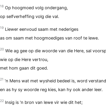
18
Op hoogmoed volg ondergang,
op selfverheffing volg die val.
19
Liewer eenvoud saam met nederiges
as om saam met hoogmoediges van roof te lewe.
20
Wie ag gee op die woorde van die Here, sal voors
wie op die Here vertrou,
met hom gaan dit goed.
21
'n Mens wat met wysheid bedeel is, word verstan
en as hy sy woorde reg kies, kan hy ook ander leer.
22
Insig is 'n bron van lewe vir wie dit het;