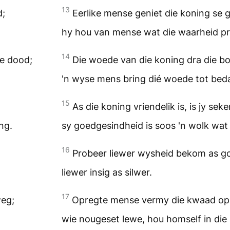
13
d;
Eerlike mense geniet die koning se 
hy hou van mense wat die waarheid pr
14
ie dood;
Die woede van die koning dra die b
'n wyse mens bring dié woede tot beda
15
As die koning vriendelik is, is jy sek
ng.
sy goedgesindheid is soos 'n wolk wat 
16
Probeer liewer wysheid bekom as g
liewer insig as silwer.
17
weg;
Opregte mense vermy die kwaad op 
wie nougeset lewe, hou homself in die 