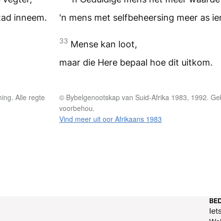
tad inneem.
'n mens met selfbeheersing meer as i
33
Mense kan loot,
maar die Here bepaal hoe dit uitkom.
ng. Alle regte
© Bybelgenootskap van Suid-Afrika 1983, 1992. Geb
voorbehou.
Vind meer uit oor Afrikaans 1983
BED
Iet