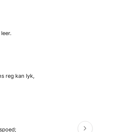
leer.
s reg kan lyk,
nspoed;