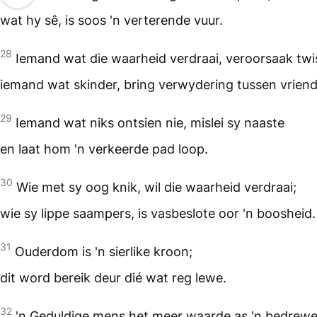
wat hy sê, is soos 'n verterende vuur.
28
Iemand wat die waarheid verdraai, veroorsaak twi
iemand wat skinder, bring verwydering tussen vriend
29
Iemand wat niks ontsien nie, mislei sy naaste
en laat hom 'n verkeerde pad loop.
30
Wie met sy oog knik, wil die waarheid verdraai;
wie sy lippe saampers, is vasbeslote oor 'n boosheid.
31
Ouderdom is 'n sierlike kroon;
dit word bereik deur dié wat reg lewe.
32
'n Geduldige mens het meer waarde as 'n bedrewe