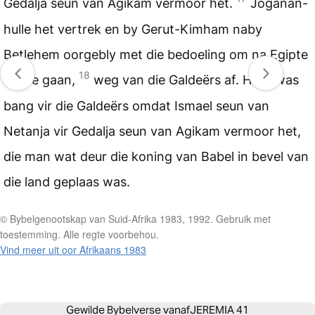
Gedalja seun van Agikam vermoor het.
Joganan-
hulle het vertrek en by Gerut-Kimham naby
Betlehem oorgebly met die bedoeling om na Egipte
18
toe te gaan,
weg van die Galdeërs af. Hulle was
bang vir die Galdeërs omdat Ismael seun van
Netanja vir Gedalja seun van Agikam vermoor het,
die man wat deur die koning van Babel in bevel van
die land geplaas was.
© Bybelgenootskap van Suid-Afrika 1983, 1992. Gebruik met
toestemming. Alle regte voorbehou.
Vind meer uit oor Afrikaans 1983
Gewilde Bybelverse vanaf
JEREMIA 41