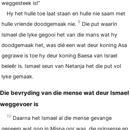
weggesteek is!”
Hy het hulle toe laat staan en hulle nie saam met
9
hulle vriende doodgemaak nie.
Die put waarin
Ismael die lyke gegooi het van die mans wat hy
doodgemaak het, was dié een wat deur koning Asa
gegrawe is toe hy deur koning Baesa van Israel
beleër is. Ismael seun van Netanja het die put vol
lyke gemaak.
Die bevryding van die mense wat deur Ismael
weggevoer is
10
Daarna het Ismael al die mense gevange
geneem wat nog in Mispa oor was, die prinsesse en