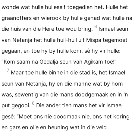
wonde wat hulle hulleself toegedien het. Hulle het
graanoffers en wierook by hulle gehad wat hulle na
6
die huis van die Here toe wou bring.
Ismael seun
van Netanja het hulle huil-huil uit Mispa tegemoet
gegaan, en toe hy by hulle kom, sê hy vir hulle:
“Kom saam na Gedalja seun van Agikam toe!”
7
Maar toe hulle binne in die stad is, het Ismael
seun van Netanja, hy en die manne wat by hom
was, sewentig van die mans doodgemaak en in 'n
8
put gegooi.
Die ander tien mans het vir Ismael
gesê: “Moet ons nie doodmaak nie, ons het koring
en gars en olie en heuning wat in die veld