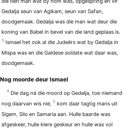
die tien man wat by hom was, opgespring en vir
Gedalja seun van Agikam, seun van Safan,
doodgemaak. Gedalja was die man wat deur die
koning van Babel in bevel van die land geplaas is.
3
Ismael het ook al die Judeërs wat by Gedalja in
Mispa was en die Galdese soldate wat daar was,
doodgemaak.
Nog moorde deur Ismael
4
Die dag ná die moord op Gedalja, toe niemand
5
nog daarvan wis nie,
kom daar tagtig mans uit
Sigem, Silo en Samaria aan. Hulle baarde was
afgeskeer, hulle klere geskeur en hulle was vol