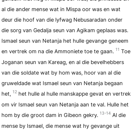
al die ander mense wat in Mispa oor was en wat
deur die hoof van die lyfwag Nebusaradan onder
die sorg van Gedalja seun van Agikam geplaas was.
Ismael seun van Netanja het hulle gevange geneem
11
en vertrek om na die Ammoniete toe te gaan.
Toe
Joganan seun van Kareag, en al die bevelhebbers
van die soldate wat by hom was, hoor van al die
gruweldade wat Ismael seun van Netanja begaan
12
het,
het hulle al hulle manskappe gevat en vertrek
om vir Ismael seun van Netanja aan te val. Hulle het
13-14
hom by die groot dam in Gibeon gekry.
Al die
mense by Ismael, die mense wat hy gevange uit