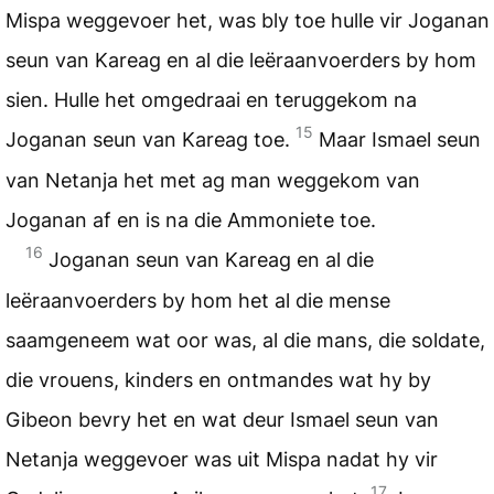
Mispa weggevoer het, was bly toe hulle vir Joganan
seun van Kareag en al die leëraanvoerders by hom
sien. Hulle het omgedraai en teruggekom na
15
Joganan seun van Kareag toe.
Maar Ismael seun
van Netanja het met ag man weggekom van
Joganan af en is na die Ammoniete toe.
16
Joganan seun van Kareag en al die
leëraanvoerders by hom het al die mense
saamgeneem wat oor was, al die mans, die soldate,
die vrouens, kinders en ontmandes wat hy by
Gibeon bevry het en wat deur Ismael seun van
Netanja weggevoer was uit Mispa nadat hy vir
17