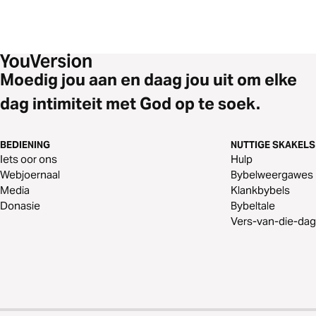
Moedig jou aan en daag jou uit om elke
dag intimiteit met God op te soek.
BEDIENING
NUTTIGE SKAKELS
Iets oor ons
Hulp
Webjoernaal
Bybelweergawes
Media
Klankbybels
Donasie
Bybeltale
Vers-van-die-dag