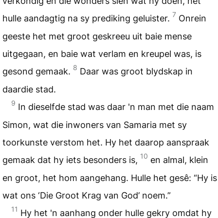
verkondig en die wonders sien wat hy doen, het
7
hulle aandagtig na sy prediking geluister.
Onrein
geeste het met groot geskreeu uit baie mense
uitgegaan, en baie wat verlam en kreupel was, is
8
gesond gemaak.
Daar was groot blydskap in
daardie stad.
9
In dieselfde stad was daar 'n man met die naam
Simon, wat die inwoners van Samaria met sy
toorkunste verstom het. Hy het daarop aanspraak
10
gemaak dat hy iets besonders is,
en almal, klein
en groot, het hom aangehang. Hulle het gesê: “Hy is
wat ons ‘Die Groot Krag van God’ noem.”
11
Hy het 'n aanhang onder hulle gekry omdat hy