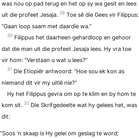
was nou op pad terug en het op sy wa gesit en lees
29
uit die profeet Jesaja.
Toe sê die Gees vir Filippus:
“Gaan loop saam met daardie wa.”
30
Filippus het daarheen gehardloop en gehoor
dat die man uit die profeet Jesaja lees. Hy vra toe
vir hom: “Verstaan u wat u lees?”
31
Die Etiopiër antwoord: “Hoe sou ek kon as
niemand dit vir my uitlê nie?”
Hy het Filippus gevra om op te klim en by hom te
32
kom sit.
Die Skrifgedeelte wat hy gelees het, was
dit:
“Soos 'n skaap is Hy gelei om geslag te word;