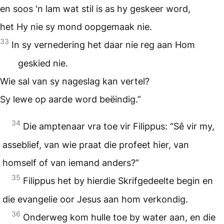
en soos 'n lam wat stil is as hy geskeer word,
het Hy nie sy mond oopgemaak nie.
33
In sy vernedering het daar nie reg aan Hom
geskied nie.
Wie sal van sy nageslag kan vertel?
Sy lewe op aarde word beëindig.”
34
Die amptenaar vra toe vir Filippus: “Sê vir my,
asseblief, van wie praat die profeet hier, van
homself of van iemand anders?”
35
Filippus het by hierdie Skrifgedeelte begin en
die evangelie oor Jesus aan hom verkondig.
36
Onderweg kom hulle toe by water aan, en die