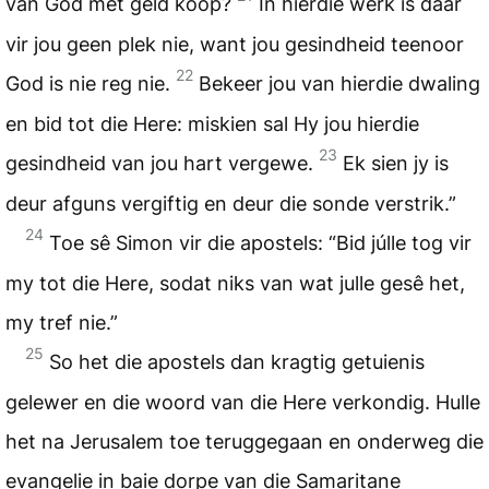
van God met geld koop?
In hierdie werk is daar
vir jou geen plek nie, want jou gesindheid teenoor
22
God is nie reg nie.
Bekeer jou van hierdie dwaling
en bid tot die Here: miskien sal Hy jou hierdie
23
gesindheid van jou hart vergewe.
Ek sien jy is
deur afguns vergiftig en deur die sonde verstrik.”
24
Toe sê Simon vir die apostels: “Bid júlle tog vir
my tot die Here, sodat niks van wat julle gesê het,
my tref nie.”
25
So het die apostels dan kragtig getuienis
gelewer en die woord van die Here verkondig. Hulle
het na Jerusalem toe teruggegaan en onderweg die
evangelie in baie dorpe van die Samaritane