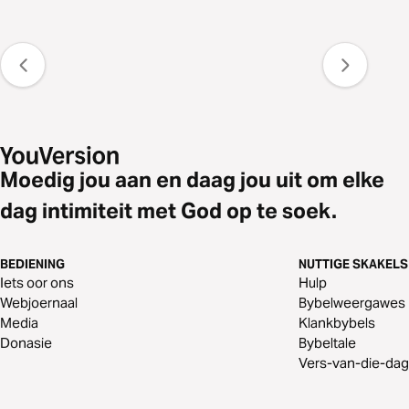
Moedig jou aan en daag jou uit om elke
dag intimiteit met God op te soek.
BEDIENING
NUTTIGE SKAKELS
Iets oor ons
Hulp
Webjoernaal
Bybelweergawes
Media
Klankbybels
Donasie
Bybeltale
Vers-van-die-dag