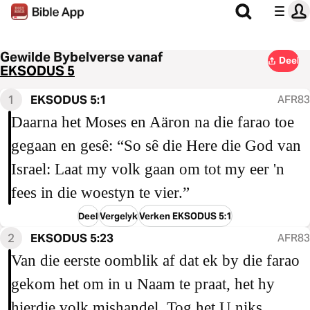
Gewilde Bybelverse vanaf
Deel
EKSODUS 5
1
EKSODUS 5:1
AFR83
Daarna het Moses en Aäron na die farao toe
gegaan en gesê: “So sê die Here die God van
Israel: Laat my volk gaan om tot my eer 'n
fees in die woestyn te vier.”
Deel
Vergelyk
Verken EKSODUS 5:1
2
EKSODUS 5:23
AFR83
Van die eerste oomblik af dat ek by die farao
gekom het om in u Naam te praat, het hy
hierdie volk mishandel. Tog het U niks