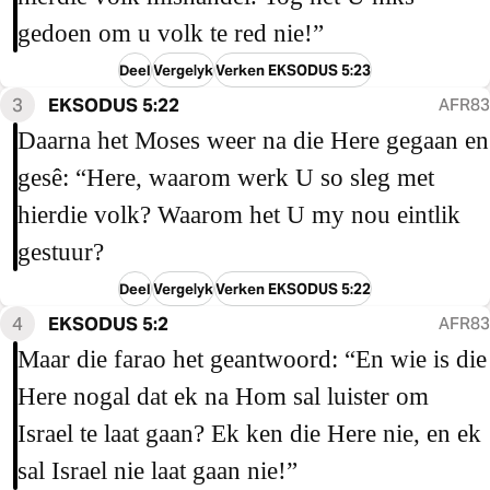
gedoen om u volk te red nie!”
Deel
Vergelyk
Verken EKSODUS 5:23
3
EKSODUS 5:22
AFR83
Daarna het Moses weer na die Here gegaan en
gesê: “Here, waarom werk U so sleg met
hierdie volk? Waarom het U my nou eintlik
gestuur?
Deel
Vergelyk
Verken EKSODUS 5:22
4
EKSODUS 5:2
AFR83
Maar die farao het geantwoord: “En wie is die
Here nogal dat ek na Hom sal luister om
Israel te laat gaan? Ek ken die Here nie, en ek
sal Israel nie laat gaan nie!”