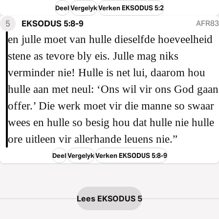
Deel
Vergelyk
Verken EKSODUS 5:2
5
EKSODUS 5:8-9
AFR83
en julle moet van hulle dieselfde hoeveelheid
stene as tevore bly eis. Julle mag niks
verminder nie! Hulle is net lui, daarom hou
hulle aan met neul: ‘Ons wil vir ons God gaan
offer.’ Die werk moet vir die manne so swaar
wees en hulle so besig hou dat hulle nie hulle
ore uitleen vir allerhande leuens nie.”
Deel
Vergelyk
Verken EKSODUS 5:8-9
Lees EKSODUS 5