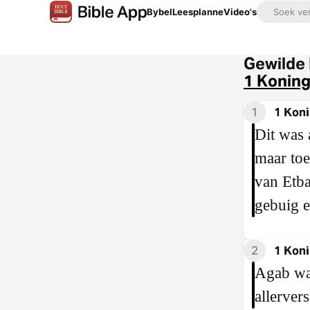
Bybel
Leesplanne
Video's
Gewilde 
1 Koning
1
1 Koni
Dit was 
maar toe
van Etba
gebuig 
2
1 Koni
Agab was
allerver