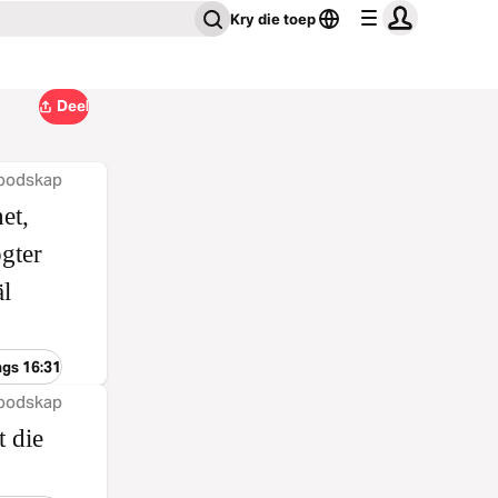
Kry die toep
Deel
oodskap
et,
gter
äl
ngs 16:31
oodskap
t die