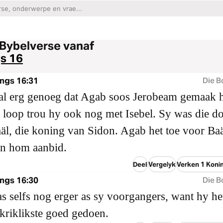
Bybelverse vanaf
s 16
ngs 16:31
Die B
al erg genoeg dat Agab soos Jerobeam gemaak h
 loop trou hy ook nog met Isebel. Sy was die do
äl, die koning van Sidon. Agab het toe voor Ba
en hom aanbid.
Deel
Vergelyk
Verken 1 Koni
ngs 16:30
Die B
 selfs nog erger as sy voorgangers, want hy he
skriklikste goed gedoen.