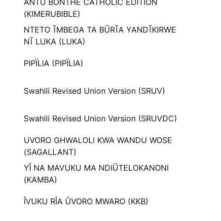
ANTU BONTHE CATHOLIC EDITION
(KIMERUBIBLE)
NTETO ĨMBEGA TA BŨRĨA YANDĨKIRWE
NĨ LUKA (LUKA)
PIPÏLIA (PIPÏLIA)
Swahili Revised Union Version (SRUV)
Swahili Revised Union Version (SRUVDC)
UVORO GHWALOLI KWA WANDU WOSE
(SAGALLANT)
YÎ NA MAVUKU MA NDIŨTELOKANONI
(KAMBA)
ÎVUKU RÎA ÛVORO MWARO (KKB)