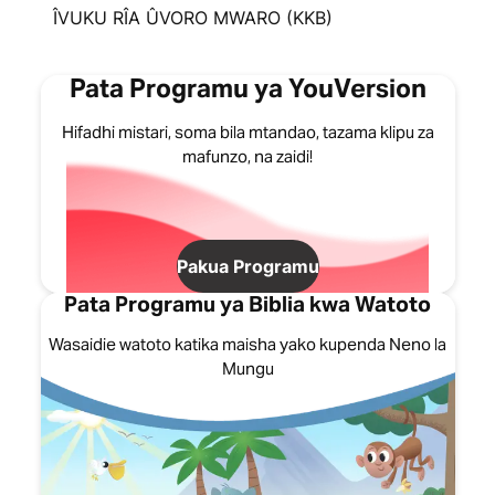
ÎVUKU RÎA ÛVORO MWARO (KKB)
Pata Programu ya YouVersion
Hifadhi mistari, soma bila mtandao, tazama klipu za
mafunzo, na zaidi!
Pakua Programu
Pata Programu ya Biblia kwa Watoto
Wasaidie watoto katika maisha yako kupenda Neno la
Mungu