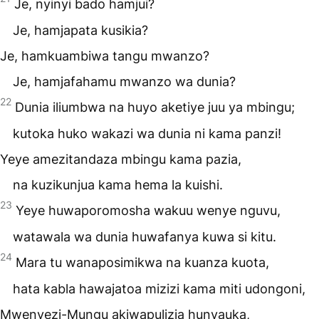
Je, nyinyi bado hamjui?
Je, hamjapata kusikia?
Je, hamkuambiwa tangu mwanzo?
Je, hamjafahamu mwanzo wa dunia?
22
Dunia iliumbwa na huyo aketiye juu ya mbingu;
kutoka huko wakazi wa dunia ni kama panzi!
Yeye amezitandaza mbingu kama pazia,
na kuzikunjua kama hema la kuishi.
23
Yeye huwaporomosha wakuu wenye nguvu,
watawala wa dunia huwafanya kuwa si kitu.
24
Mara tu wanaposimikwa na kuanza kuota,
hata kabla hawajatoa mizizi kama miti udongoni,
Mwenyezi-Mungu akiwapulizia hunyauka,