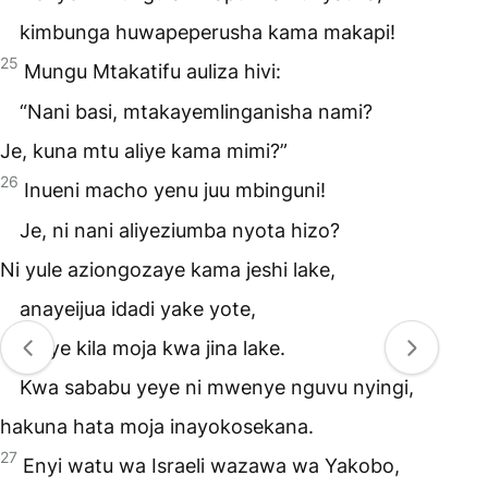
kimbunga huwapeperusha kama makapi!
25
Mungu Mtakatifu auliza hivi:
“Nani basi, mtakayemlinganisha nami?
Je, kuna mtu aliye kama mimi?”
26
Inueni macho yenu juu mbinguni!
Je, ni nani aliyeziumba nyota hizo?
Ni yule aziongozaye kama jeshi lake,
anayeijua idadi yake yote,
aziitaye kila moja kwa jina lake.
Kwa sababu yeye ni mwenye nguvu nyingi,
hakuna hata moja inayokosekana.
27
Enyi watu wa Israeli wazawa wa Yakobo,