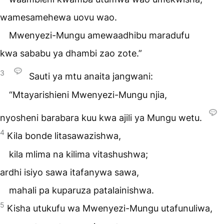
wamesamehewa uovu wao.
Mwenyezi-Mungu amewaadhibu maradufu
kwa sababu ya dhambi zao zote.”
3
Sauti ya mtu anaita jangwani:
“Mtayarishieni Mwenyezi-Mungu njia,
nyosheni barabara kuu kwa ajili ya Mungu wetu.
4
Kila bonde litasawazishwa,
kila mlima na kilima vitashushwa;
ardhi isiyo sawa itafanywa sawa,
mahali pa kuparuza patalainishwa.
5
Kisha utukufu wa Mwenyezi-Mungu utafunuliwa,