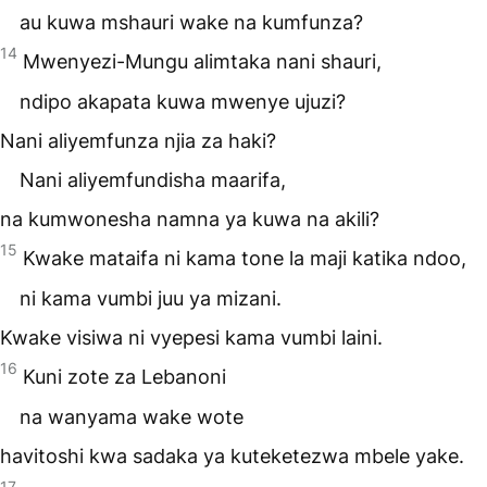
au kuwa mshauri wake na kumfunza?
14
Mwenyezi-Mungu alimtaka nani shauri,
ndipo akapata kuwa mwenye ujuzi?
Nani aliyemfunza njia za haki?
Nani aliyemfundisha maarifa,
na kumwonesha namna ya kuwa na akili?
15
Kwake mataifa ni kama tone la maji katika ndoo,
ni kama vumbi juu ya mizani.
Kwake visiwa ni vyepesi kama vumbi laini.
16
Kuni zote za Lebanoni
na wanyama wake wote
havitoshi kwa sadaka ya kuteketezwa mbele yake.
17