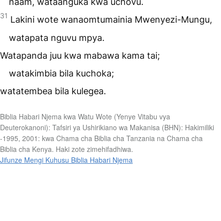
naam, wataanguka kwa uchovu.
31
Lakini wote wanaomtumainia Mwenyezi-Mungu,
watapata nguvu mpya.
Watapanda juu kwa mabawa kama tai;
watakimbia bila kuchoka;
watatembea bila kulegea.
Biblia Habari Njema kwa Watu Wote (Yenye Vitabu vya
Deuterokanoni): Tafsiri ya Ushirikiano wa Makanisa (BHN): Hakimiliki
-1995, 2001: kwa Chama cha Biblia cha Tanzania na Chama cha
Biblia cha Kenya. Haki zote zimehifadhiwa.
Jifunze Mengi Kuhusu Biblia Habari Njema