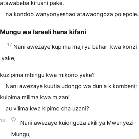
atawabeba kifuani pake,
na kondoo wanyonyeshao atawaongoza polepole.
Mungu wa Israeli hana kifani
12
Nani awezaye kupima maji ya bahari kwa konzi
yake,
kuzipima mbingu kwa mikono yake?
Nani awezaye kuutia udongo wa dunia kikombeni;
kuipima milima kwa mizani
au vilima kwa kipimo cha uzani?
13
Nani awezaye kuiongoza akili ya Mwenyezi-
Mungu,