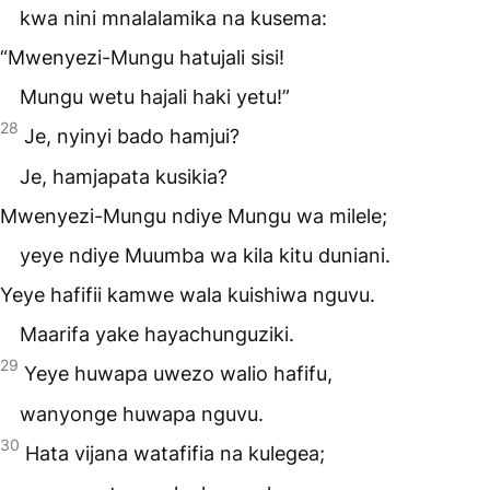
kwa nini mnalalamika na kusema:
“Mwenyezi-Mungu hatujali sisi!
Mungu wetu hajali haki yetu!”
28
Je, nyinyi bado hamjui?
Je, hamjapata kusikia?
Mwenyezi-Mungu ndiye Mungu wa milele;
yeye ndiye Muumba wa kila kitu duniani.
Yeye hafifii kamwe wala kuishiwa nguvu.
Maarifa yake hayachunguziki.
29
Yeye huwapa uwezo walio hafifu,
wanyonge huwapa nguvu.
30
Hata vijana watafifia na kulegea;