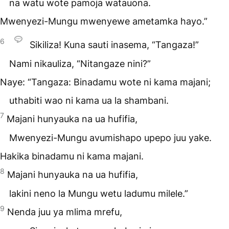
na watu wote pamoja watauona.
Mwenyezi-Mungu mwenyewe ametamka hayo.”
6
Sikiliza! Kuna sauti inasema, “Tangaza!”
Nami nikauliza, “Nitangaze nini?”
Naye: “Tangaza: Binadamu wote ni kama majani;
uthabiti wao ni kama ua la shambani.
7
Majani hunyauka na ua hufifia,
Mwenyezi-Mungu avumishapo upepo juu yake.
Hakika binadamu ni kama majani.
8
Majani hunyauka na ua hufifia,
lakini neno la Mungu wetu ladumu milele.”
9
Nenda juu ya mlima mrefu,