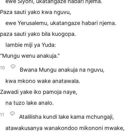
ewe Siyoni, ukatangaze habari njema.
Paza sauti yako kwa nguvu,
ewe Yerusalemu, ukatangaze habari njema.
paza sauti yako bila kuogopa.
Iambie miji ya Yuda:
“Mungu wenu anakuja.”
10
Bwana Mungu anakuja na nguvu,
kwa mkono wake anatawala.
Zawadi yake iko pamoja naye,
na tuzo lake analo.
11
Atalilisha kundi lake kama mchungaji,
atawakusanya wanakondoo mikononi mwake,