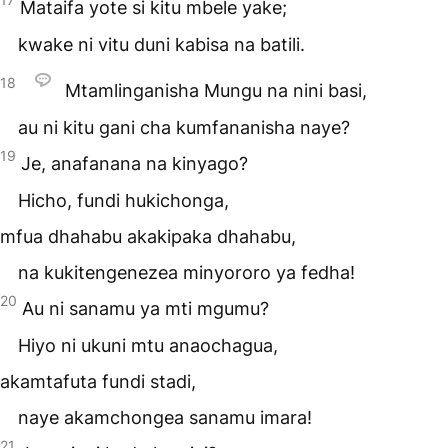
Mataifa yote si kitu mbele yake;
kwake ni vitu duni kabisa na batili.
18
Mtamlinganisha Mungu na nini basi,
au ni kitu gani cha kumfananisha naye?
19
Je, anafanana na kinyago?
Hicho, fundi hukichonga,
mfua dhahabu akakipaka dhahabu,
na kukitengenezea minyororo ya fedha!
20
Au ni sanamu ya mti mgumu?
Hiyo ni ukuni mtu anaochagua,
akamtafuta fundi stadi,
naye akamchongea sanamu imara!
21