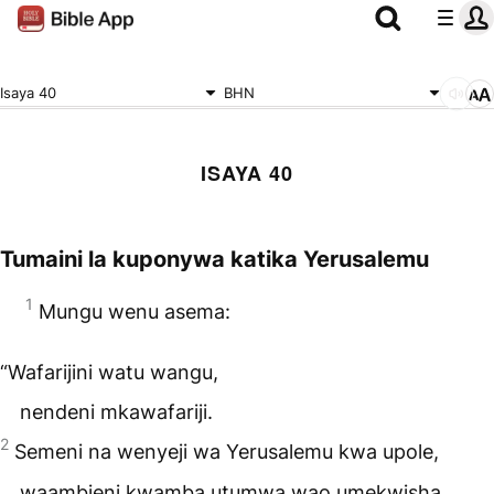
Isaya 40
BHN
ISAYA 40
Tumaini la kuponywa katika Yerusalemu
1
Mungu wenu asema:
“Wafarijini watu wangu,
nendeni mkawafariji.
2
Semeni na wenyeji wa Yerusalemu kwa upole,
waambieni kwamba utumwa wao umekwisha,