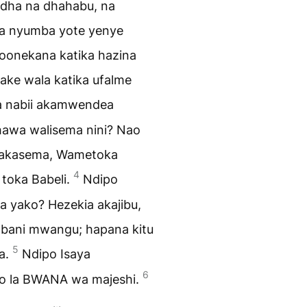
edha na dhahabu, na
a nyumba yote yenye
ivyoonekana katika hazina
ke wala katika ufalme
a nabii akamwendea
awa walisema nini? Nao
 akasema, Wametoka
4
 toka Babeli.
Ndipo
 yako? Hezekia akajibu,
mbani mwangu; hapana kitu
5
a.
Ndipo Isaya
6
eno la BWANA wa majeshi.