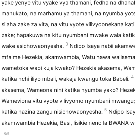
yake yenye vitu vyake vya thamani, fedha na dhaha
manukato, na marhamu ya thamani, na nyumba yot
silaha zake za vita, na vitu vyote vilivyoonekana kat
zake; hapakuwa na kitu nyumbani mwake wala katik
3
wake asichowaonyesha.
Ndipo Isaya nabii akamw
mfalme Hezekia, akamwambia, Watu hawa walisema
wametoka wapi kuja kwako? Hezekia akasema, Wa
4
katika nchi iliyo mbali, wakaja kwangu toka Babeli.
akasema, Wameona nini katika nyumba yako? Hezeki
Wameviona vitu vyote vilivyomo nyumbani mwangu;
5
katika hazina zangu nisichowaonyesha.
Ndipo Isa
akamwambia Hezekia, Basi, lisikie neno la BWANA w