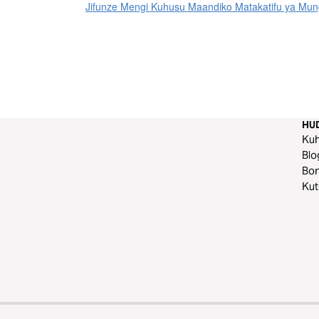
Jifunze Mengi Kuhusu Maandiko Matakatifu ya Mung
HU
Ku
Blo
Bo
Ku