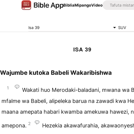
Biblia
Mipango
Video
Isa 39
SUV
ISA 39
Wajumbe kutoka Babeli Wakaribishwa
1
Wakati huo Merodaki-baladani, mwana wa B
mfalme wa Babeli, alipeleka barua na zawadi kwa H
maana amepata habari kwamba amekuwa hawezi, 
2
amepona.
Hezekia akawafurahia, akawaonye