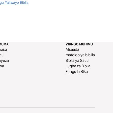
u Yaitwayo Biblia
DUMA
VIUNGO MUHIMU
husu
Msaada
gu
matoleo ya bibilia
nyeza
Biblia ya Sauti
toa
Lugha za Biblia
Fungu la Siku