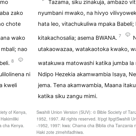
yomo
Tazama, siku zinakuja, ambazo vit
baba zako
nyumbani mwako, na hivyo vilivyowe
ho chote
hata leo, vitachukuliwa mpaka Babeli;
7
wana wako
kitakachosalia; asema BWANA.
N
mbali; nao
utakaowazaa, watakaotoka kwako, wa
8
beli.
watakuwa matowashi katika jumba la
ilolinena ni
Ndipo Hezekia akamwambia Isaya, Nen
 kweli
jema. Tena akamwambia, Maana itaku
katika siku zangu mimi.
iety of Kenya,
Swahili Union Version (SUV): © Bible Society of Tan
 Hakimiliki
1952, 1997. All rights reserved. lt/pgt ltpgtSwahili U
a cha Kenya.
-1952, 1997: kwa: Chama cha Biblia cha Tanzania 
Haki zote zimehifadhiwa.