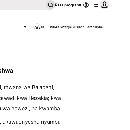
Pata programu
Ondoka kwenye Muundo Sambamba
ishwa
i, mwana wa Baladani,
 zawadi kwa Hezekia; kwa
uwa hawezi, na kwamba
a, akawaonyesha nyumba