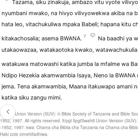
Tazama, siku zinakuja, ambazo vitu vyote viliv
nyumbani mwako, na hivyo vilivyowekwa akiba na 
hata leo, vitachukuliwa mpaka Babeli; hapana kitu c
7
kitakachosalia; asema BWANA.
Na baadhi ya 
utakaowazaa, watakaotoka kwako, watawachukulia 
watakuwa matowashi katika jumba la mfalme wa Ba
Ndipo Hezekia akamwambia Isaya, Neno la BWANA ul
jema. Tena akamwambia, Maana itakuwapo amani na
katika siku zangu mimi.
Swahili Union Version (SUV): © Bible Society of Tanzania and Bible Soc
1952, 1997. All rights reserved. lt/pgt ltpgtSwahili Union Version (SUV):
-1952, 1997: kwa: Chama cha Biblia cha Tanzania na Chama cha Bibli
Haki zote zimehifadhiwa.