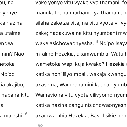
bu, na
yake yenye vitu vyake vya thamani, f
e yenye
manukato, na marhamu ya thamani, n
ika hazina
silaha zake za vita, na vitu vyote vil
a ufalme
zake; hapakuwa na kitu nyumbani mwa
3
endea
wake asichowaonyesha.
Ndipo Isay
 nini? Nao
mfalme Hezekia, akamwambia, Watu h
metoka
wametoka wapi kuja kwako? Hezekia
Ndipo
katika nchi iliyo mbali, wakaja kwangu
a akajibu,
akasema, Wameona nini katika nyumba
 hapana kitu
Wameviona vitu vyote vilivyomo nyu
ya
katika hazina zangu nisichowaonyesh
6
a majeshi.
akamwambia Hezekia, Basi, lisikie n