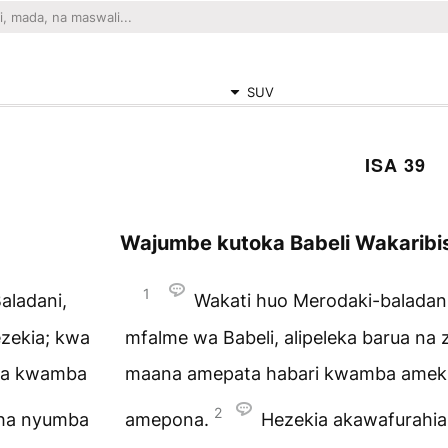
SUV
ISA 39
Wajumbe kutoka Babeli Wakarib
1
aladani,
Wakati huo Merodaki-baladan
ezekia; kwa
mfalme wa Babeli, alipeleka barua na
na kwamba
maana amepata habari kwamba amek
2
sha nyumba
amepona.
Hezekia akawafurahi