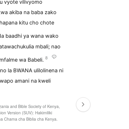
u vyote vilivyomo
kwa akiba na baba zako
 hapana kitu cho chote
a baadhi ya wana wako
tawachukulia mbali; nao
8
 mfalme wa Babeli.
o la BWANA ulilolinena ni
wapo amani na kweli
zania and Bible Society of Kenya,
nion Version (SUV): Hakimiliki
na Chama cha Biblia cha Kenya.