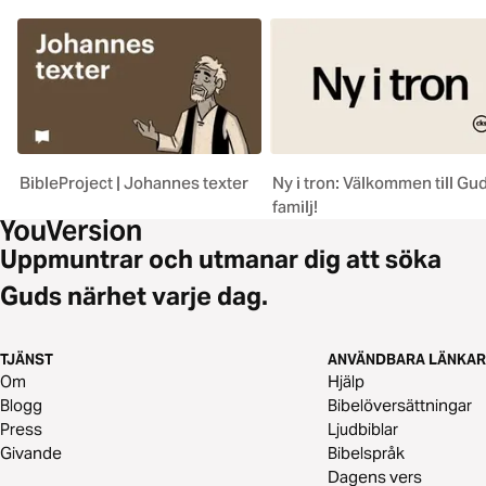
BibleProject | Johannes texter
Ny i tron: Välkommen till Gu
familj!
Uppmuntrar och utmanar dig att söka
Guds närhet varje dag.
TJÄNST
ANVÄNDBARA LÄNKAR
Om
Hjälp
Blogg
Bibelöversättningar
Press
Ljudbiblar
Givande
Bibelspråk
Dagens vers