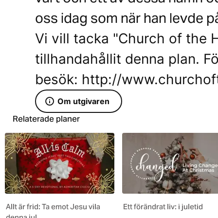
oss idag som när han levde på
Vi vill tacka "Church of the 
tillhandahållit denna plan. F
besök: http://www.churcho
Om utgivaren
Relaterade planer
Allt är frid: Ta emot Jesu vila
Ett förändrat liv: i juletid
denna jul