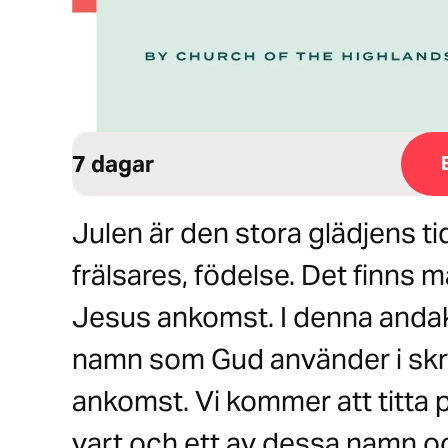
7 dagar
Julen är den stora glädjens ti
frälsares, födelse. Det finns 
Jesus ankomst. I denna andakt
namn som Gud använder i skrif
ankomst. Vi kommer att titta 
vart och ett av dessa namn och