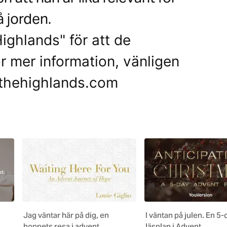
 jorden.
Highlands" för att de
ör mer information, vänligen
fthehighlands.com
Jag väntar här på dig, en
I väntan på julen. En 5
hoppets resa i advent
läsplan i Advent