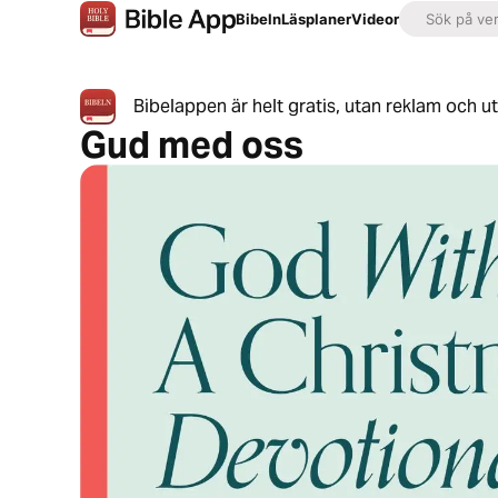
Bibeln
Läsplaner
Videor
Bibelappen är helt gratis, utan reklam och u
Gud med oss