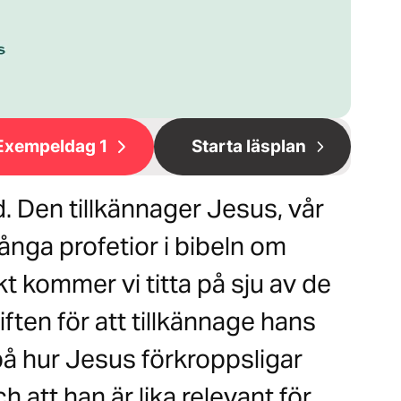
Exempeldag 1
Starta läsplan
d. Den tillkännager Jesus, vår
många profetior i bibeln om
 kommer vi titta på sju av de
ten för att tillkännage hans
på hur Jesus förkroppsligar
 att han är lika relevant för