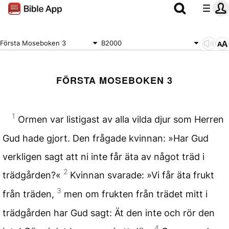
Första Moseboken 3
B2000
FÖRSTA MOSEBOKEN 3
1
Ormen var listigast av alla vilda djur som Herren
Gud hade gjort. Den frågade kvinnan: »Har Gud
verkligen sagt att ni inte får äta av något träd i
2
trädgården?«
Kvinnan svarade: »Vi får äta frukt
3
från träden,
men om frukten från trädet mitt i
trädgården har Gud sagt: Ät den inte och rör den
4