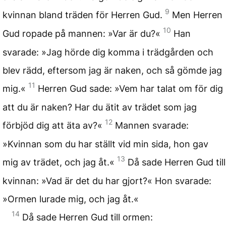
9
kvinnan bland träden för Herren Gud.
Men Herren
10
Gud ropade på mannen: »Var är du?«
Han
svarade: »Jag hörde dig komma i trädgården och
blev rädd, eftersom jag är naken, och så gömde jag
11
mig.«
Herren Gud sade: »Vem har talat om för dig
att du är naken? Har du ätit av trädet som jag
12
förbjöd dig att äta av?«
Mannen svarade:
»Kvinnan som du har ställt vid min sida, hon gav
13
mig av trädet, och jag åt.«
Då sade Herren Gud till
kvinnan: »Vad är det du har gjort?« Hon svarade:
»Ormen lurade mig, och jag åt.«
14
Då sade Herren Gud till ormen: