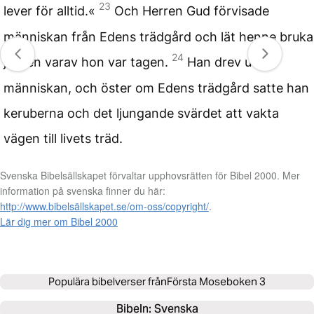
23
lever för alltid.«
Och Herren Gud förvisade
människan från Edens trädgård och lät henne bruka
24
jorden varav hon var tagen.
Han drev ut
människan, och öster om Edens trädgård satte han
keruberna och det ljungande svärdet att vakta
vägen till livets träd.
Svenska Bibelsällskapet förvaltar upphovsrätten för Bibel 2000. Mer
information på svenska finner du här:
http://www.bibelsällskapet.se/om-oss/copyright/
.
Lär dig mer om Bibel 2000
Populära bibelverser från
Första Moseboken 3
Bibeln: 
Svenska