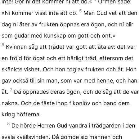
inte! Gör ni det kommer ni att dö.«
Ormen sade:
5
»Ni kommer visst inte att dö.
Men Gud vet att den
dag ni äter av frukten öppnas era ögon, och ni blir
som gudar med kunskap om gott och ont.«
6
Kvinnan såg att trädet var gott att äta av: det var
en fröjd för ögat och ett härligt träd, eftersom det
skänkte vishet. Och hon tog av frukten och åt. Hon
gav också till sin man, som var med henne, och han
7
åt.
Då öppnades deras ögon, och de såg att de var
nakna. Och de fäste ihop fikonlöv och band dem
kring höfterna.
8
De hörde Herren Gud vandra i trädgården i den
svala kvällsvinden. Då gömde sig mannen och