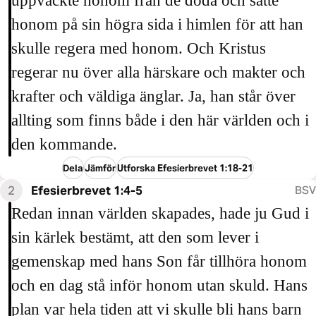
uppväckte honom från de döda och satte
honom på sin högra sida i himlen för att han
skulle regera med honom. Och Kristus
regerar nu över alla härskare och makter och
krafter och väldiga änglar. Ja, han står över
allting som finns både i den här världen och i
den kommande.
Dela
Jämför
Utforska Efesierbrevet 1:18-21
2
Efesierbrevet 1:4-5
BSV
Redan innan världen skapades, hade ju Gud i
sin kärlek bestämt, att den som lever i
gemenskap med hans Son får tillhöra honom
och en dag stå inför honom utan skuld. Hans
plan var hela tiden att vi skulle bli hans barn